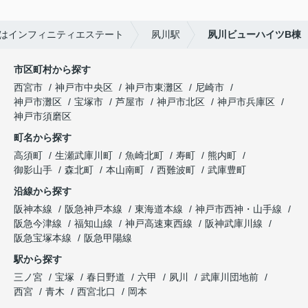
続はインフィニティエステート
夙川駅
夙川ビューハイツB棟
市区町村から探す
西宮市
神戸市中央区
神戸市東灘区
尼崎市
神戸市灘区
宝塚市
芦屋市
神戸市北区
神戸市兵庫区
神戸市須磨区
町名から探す
高須町
生瀬武庫川町
魚崎北町
寿町
熊内町
御影山手
森北町
本山南町
西難波町
武庫豊町
沿線から探す
阪神本線
阪急神戸本線
東海道本線
神戸市西神・山手線
阪急今津線
福知山線
神戸高速東西線
阪神武庫川線
阪急宝塚本線
阪急甲陽線
駅から探す
三ノ宮
宝塚
春日野道
六甲
夙川
武庫川団地前
西宮
青木
西宮北口
岡本