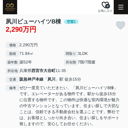
0
お気に入り
夙川ビューハイツB棟
空室1
2,290万円
2,290万円
価格
71.84㎡
3LDK
面積
間取り
築52年
7階/7階建
築年数
所在階
兵庫県
西宮市
大谷町
11-35
所在地
阪急神戸本線
「
夙川
」駅 徒歩15分
交通
ぜひ一度見ていただきたい、「夙川ビューハイツB棟」
備考
です。エレベーターがある物件です。駅から徒歩15分
に位置する物件です。この物件は快適な室内環境が魅力
の中古マンションとなっています。住まい探しで大切な
ことは、信頼できる不動産会社を選ぶことです。弊社で
は、お客様としっかり向き合い、住まい探しをサポート
致しますので、安心してお任せください。