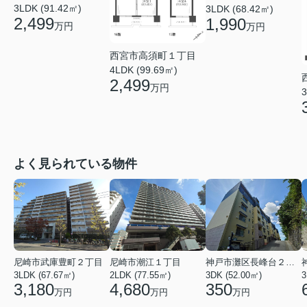
3LDK (91.42㎡)
3LDK (68.42㎡)
2,499
1,990
万円
万円
西宮市高須町１丁目
4LDK (99.69㎡)
2,499
万円
3
よく見られている物件
尼崎市武庫豊町２丁目
尼崎市潮江１丁目
神戸市灘区長峰台２丁目
3LDK (67.67㎡)
2LDK (77.55㎡)
3DK (52.00㎡)
3
3,180
4,680
350
万円
万円
万円