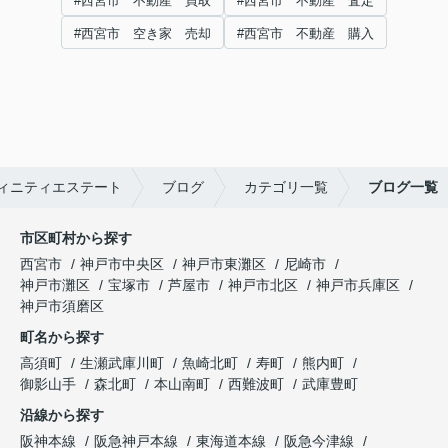
#西宮市 不動産 買取
#西宮市 不動産 査定
#西宮市 空き家 売却
#西宮市 不動産 購入
ィニティエステート
ブログ
カテゴリ一覧
ブログ一覧
市区町村から探す
西宮市
神戸市中央区
神戸市東灘区
尼崎市
神戸市灘区
宝塚市
芦屋市
神戸市北区
神戸市兵庫区
神戸市須磨区
町名から探す
高須町
生瀬武庫川町
魚崎北町
寿町
熊内町
御影山手
森北町
本山南町
西難波町
武庫豊町
沿線から探す
阪神本線
阪急神戸本線
東海道本線
阪急今津線