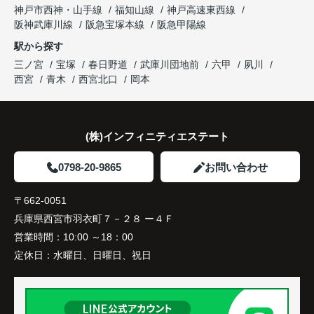
神戸市西神・山手線
福知山線
神戸高速東西線
阪神武庫川線
阪急宝塚本線
阪急甲陽線
駅から探す
三ノ宮
宝塚
春日野道
武庫川団地前
六甲
夙川
西宮
青木
西宮北口
岡本
(株)インフィニティエステート
0798-20-9865
お問い合わせ
〒662-0051
兵庫県西宮市羽衣町７－２８ ー４Ｆ
営業時間：
10:00 ～18：00
定休日：
水曜日、日曜日、祝日