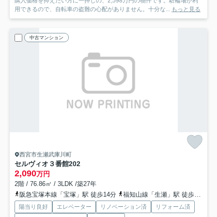
購入価格を抑えたい方に一押しの、2,598万円の物件です。駐輪場が利
用できるので、自転車の盗難の心配がありません。十分な...
もっと見る
中古マンション
西宮市生瀬武庫川町
セルヴィオ３番館
202
2,090
万円
2階 / 76.86㎡ / 3LDK /築27年
阪急宝塚本線「宝塚」駅 徒歩14分
福知山線「生瀬」駅 徒歩10分
陽当り良好
エレベーター
リノベーション済
リフォーム済