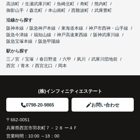
高須町
生瀬武庫川町
魚崎北町
寿町
熊内町
御影山手
森北町
本山南町
西難波町
武庫豊町
沿線から探す
阪神本線
阪急神戸本線
東海道本線
神戸市西神・山手線
阪急今津線
福知山線
神戸高速東西線
阪神武庫川線
阪急宝塚本線
阪急甲陽線
駅から探す
三ノ宮
宝塚
春日野道
六甲
夙川
武庫川団地前
西宮
青木
西宮北口
岡本
(株)インフィニティエステート
0798-20-9865
お問い合わせ
〒662-0051
兵庫県西宮市羽衣町７－２８ ー４Ｆ
営業時間：
10:00 ～18：00