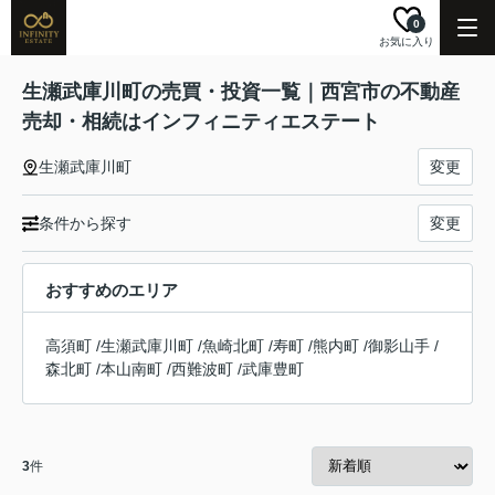
0
お気に入り
生瀬武庫川町の売買・投資一覧｜西宮市の不動産
売却・相続はインフィニティエステート
生瀬武庫川町
変更
条件から探す
変更
おすすめのエリア
高須町
/
生瀬武庫川町
/
魚崎北町
/
寿町
/
熊内町
/
御影山手
/
森北町
/
本山南町
/
西難波町
/
武庫豊町
3
件