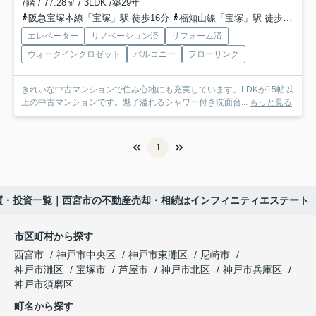
7階 / 77.28㎡ / 3LDK /築29年
阪急宝塚本線「宝塚」駅 徒歩16分
福知山線「宝塚」駅 徒歩16分
エレベーター
リノベーション済
リフォーム済
ウォークインクロゼット
バルコニー
フローリング
きれいな中古マンションで住み心地にも充実しています。LDKが15帖以
上の中古マンションです。魅了溢れるシャワー付き洗面台...
もっと見る
1
買・投資一覧｜西宮市の不動産売却・相続はインフィニティエステート
市区町村から探す
西宮市
神戸市中央区
神戸市東灘区
尼崎市
神戸市灘区
宝塚市
芦屋市
神戸市北区
神戸市兵庫区
神戸市須磨区
町名から探す