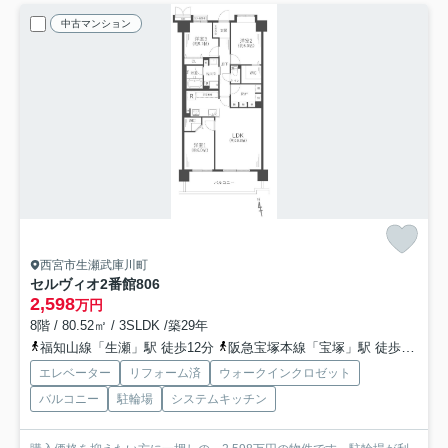
中古マンション
西宮市生瀬武庫川町
セルヴィオ2番館
806
2,598
万円
8階 / 80.52㎡ / 3SLDK /築29年
福知山線「生瀬」駅 徒歩12分
阪急宝塚本線「宝塚」駅 徒歩15分
エレベーター
リフォーム済
ウォークインクロゼット
バルコニー
駐輪場
システムキッチン