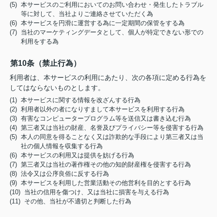
(5) 本サービスのご利用においてのお問い合わせ・発生したトラブル
等に対して、当社よりご連絡させていただく為
(6) 本サービスを円滑に運営する為に一定期間の保管をする為
(7) 当社のマーケティングデータとして、個人が特定できない形での
利用をする為
第10条（禁止行為）
利用者は、本サービスの利用にあたり、次の各項に定める行為を
してはならないものとします。
(1) 本サービスに関する情報を改ざんする行為
(2) 利用者以外の者になりすまして本サービスを利用する行為
(3) 有害なコンピュータープログラム等を送信又は書き込む行為
(4) 第三者又は当社の財産、名誉及びプライバシー等を侵害する行為
(5) 本人の同意を得ることなく又は詐欺的な手段により第三者又は当
社の個人情報を収集する行為
(6) 本サービスの利用又は提供を妨げる行為
(7) 第三者又は当社の著作権その他の知的財産権を侵害する行為
(8) 法令又は公序良俗に反する行為
(9) 本サービスを利用した営業活動その他営利を目的とする行為
(10) 当社の信用を傷つけ、又は当社に損害を与える行為
(11) その他、当社が不適切と判断した行為