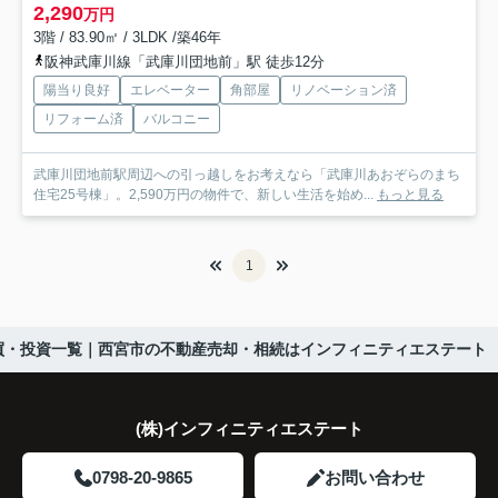
2,290
万円
3階 / 83.90㎡ / 3LDK /築46年
阪神武庫川線「武庫川団地前」駅 徒歩12分
陽当り良好
エレベーター
角部屋
リノベーション済
リフォーム済
バルコニー
武庫川団地前駅周辺への引っ越しをお考えなら「武庫川あおぞらのまち
住宅25号棟」。2,590万円の物件で、新しい生活を始め...
もっと見る
1
買・投資一覧｜西宮市の不動産売却・相続はインフィニティエステート
(株)インフィニティエステート
0798-20-9865
お問い合わせ