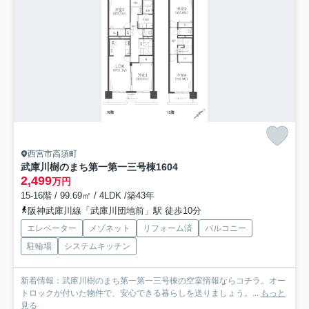
西宮市高須町
武庫川樹のまち第一第一三号棟
1604
2,499
万円
15-16階 / 99.69㎡ / 4LDK /築43年
阪神武庫川線「武庫川団地前」駅 徒歩10分
エレベーター
メゾネット
リフォーム済
バルコニー
駐輪場
システムキッチン
新着情報：武庫川樹のまち第一第一三号棟の空室情報ならコチラ。オー
トロックが付いた物件で、安心できる暮らしを送りましょう。...
もっと
見る