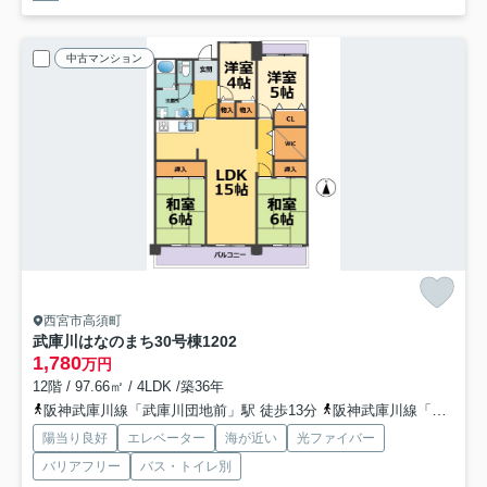
中古マンション
西宮市高須町
武庫川はなのまち30号棟
1202
1,780
万円
12階 / 97.66㎡ / 4LDK /築36年
阪神武庫川線「武庫川団地前」駅 徒歩13分
阪神武庫川線「洲先」駅 徒歩16分
陽当り良好
エレベーター
海が近い
光ファイバー
バリアフリー
バス・トイレ別