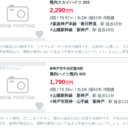
熊内スカイハイツ 203
2,290
万円
2階 / 78.97㎡ / 3LDK /築51年 /8階建
阪急神戸本線
「
春日野道
」駅 徒歩10分
山陽新幹線
「
新神戸
」駅 徒歩10分
Kが15帖以上の物件です。システムキッチン付きの物件です。お財布にも優しい、2,
野道周辺なら、通勤や通学においてあまり不便さを感じないでしょう。さらにご希
中古マンション
神戸市中央区
熊内町
萬利ハイツ熊内 405
1,790
万円
4階 / 74.28㎡ / 3LDK /築52年 /9階建
山陽新幹線
「
新神戸
」駅 徒歩11分
神戸市西神・山手線
「
新神戸
」駅 徒歩11
利ハイツ熊内」のここがイチオシ。駅から徒歩11分に位置する物件です。子供がのび
です。新神戸周辺なら、通勤や通学においてあまり不便さを感じないでしょう。さ