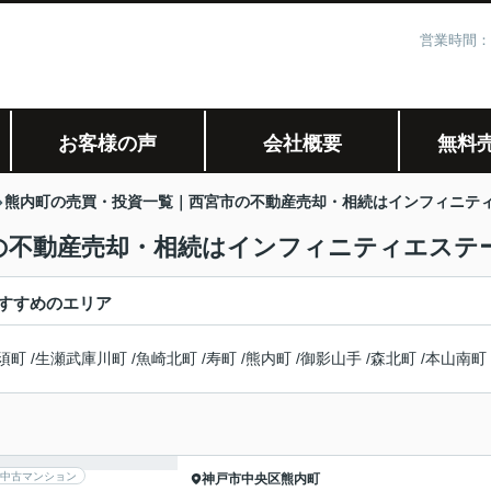
営業時間：
お客様の声
会社概要
無料
熊内町の売買・投資一覧｜西宮市の不動産売却・相続はインフィニテ
の不動産売却・相続はインフィニティエステ
すすめのエリア
須町
/
生瀬武庫川町
/
魚崎北町
/
寿町
/
熊内町
/
御影山手
/
森北町
/
本山南町
中古マンション
神戸市中央区
熊内町