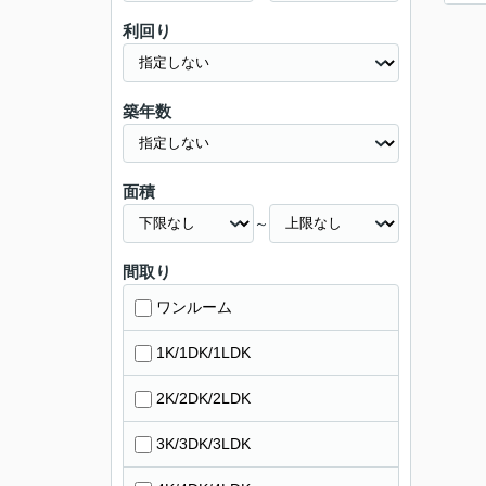
利回り
築年数
面積
～
間取り
ワンルーム
1K/1DK/1LDK
2K/2DK/2LDK
3K/3DK/3LDK