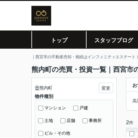
トップ
スタッフブログ
｜西宮市の不動産売却・相続はインフィニティエステート
熊内町の売買・投資一覧｜西宮市
お
熊内町
変更
物件種別
高
マンション
戸建
土地
店舗
事務所
2
件
ビル・その他