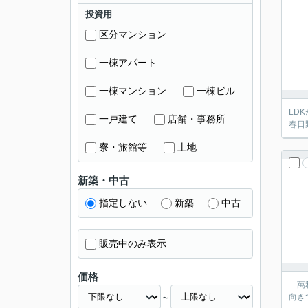
投資用
区分マンション
一棟アパート
一棟マンション
一棟ビル
LD
一戸建て
店舗・事務所
春日
寮・旅館等
土地
新築・中古
指定しない
新築
中古
販売中のみ表示
価格
「萬
～
向き