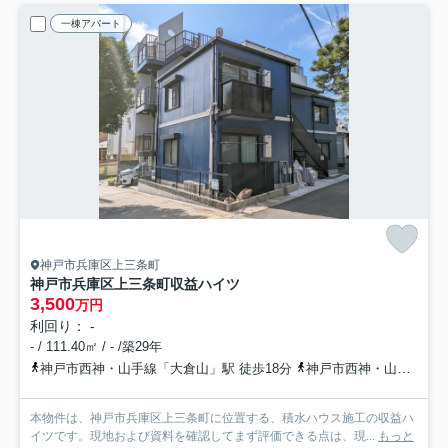
一棟アパート
神戸市兵庫区上三条町
神戸市兵庫区上三条町収益ハイツ
3,500
万円
利回り： -
- / 111.40㎡ / - /築29年
神戸市西神・山手線「大倉山」駅 徒歩18分
神戸市西神・山手線「大倉山」駅 バス3分 神戸市バス「平野〔下祇園町〕」 停歩3分
本物件は、神戸市兵庫区上三条町に位置する、積水ハウス施工の収益ハ
イツです。現地および資料を確認してまず評価できる点は、現...
もっと