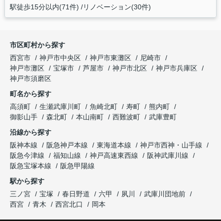
駅徒歩15分以内(71件)
リノベーション(30件)
市区町村から探す
西宮市
神戸市中央区
神戸市東灘区
尼崎市
神戸市灘区
宝塚市
芦屋市
神戸市北区
神戸市兵庫区
神戸市須磨区
町名から探す
高須町
生瀬武庫川町
魚崎北町
寿町
熊内町
御影山手
森北町
本山南町
西難波町
武庫豊町
沿線から探す
阪神本線
阪急神戸本線
東海道本線
神戸市西神・山手線
阪急今津線
福知山線
神戸高速東西線
阪神武庫川線
阪急宝塚本線
阪急甲陽線
駅から探す
三ノ宮
宝塚
春日野道
六甲
夙川
武庫川団地前
西宮
青木
西宮北口
岡本