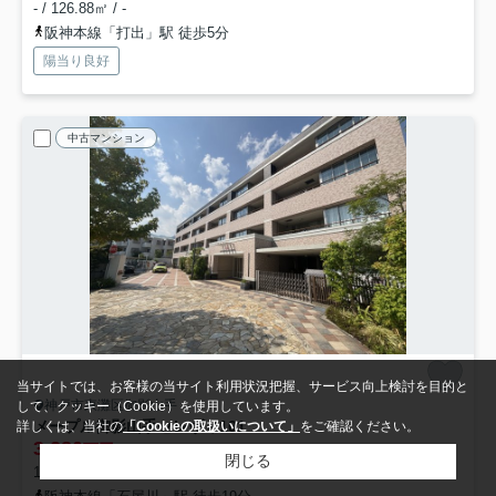
- / 126.88㎡ / -
阪神本線「打出」駅 徒歩5分
陽当り良好
中古マンション
当サイトでは、お客様の当サイト利用状況把握、サービス向上検討を目的と
神戸市東灘区御影山手
して、クッキー（Cookie）を使用しています。
メープル御影山手セレヴィ
101
詳しくは、当社の
「Cookieの取扱いについて」
をご確認ください。
3,280
万円
閉じる
1階 / 53.62㎡ / 1LDK /築13年