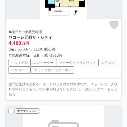
神戸市中央区元町通
ワコーレ元町ザ・シティ
4,480
万円
3階 / 55.30㎡ / 1LDK /築15年
東海道本線「元町」駅 徒歩3分
ペット相談
エレベーター
ウォークインクロゼット
エアコン
バルコニー
TVモニタ付インターホン
犯罪防止効果のある、オートロック付きの物件です。リモートワークや
料理中など自宅にいても手が離せないときには、宅配ボックス...
もっと
見る
中古マンション