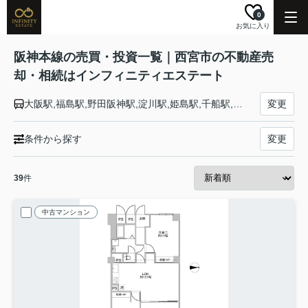
0
お気に入り
阪神本線の売買・投資一覧｜西宮市の不動産売
却・相続はインフィニティエステート
大阪駅,福島駅,野田阪神駅,淀川駅,姫島駅,千船駅,杭瀬駅,大物駅,尼崎駅,出屋敷駅,尼崎センタープール前駅,武庫川駅,鳴尾・武庫川女子大前駅,甲子園駅,久寿川駅,今津駅,西宮駅,香櫨園駅,打出駅,芦屋駅,深江駅,青木駅,魚崎駅,住吉駅,御影駅,石屋川駅,新在家駅,大石駅,西灘駅,岩屋駅,春日野道駅,三ノ宮駅,元町駅
変更
条件から探す
変更
39
件
中古マンション