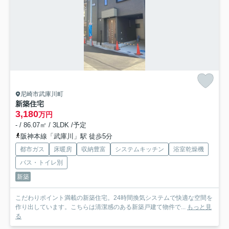
尼崎市武庫川町
新築住宅
3,180
万円
- / 86.07㎡ / 3LDK /予定
阪神本線「武庫川」駅 徒歩5分
都市ガス
床暖房
収納豊富
システムキッチン
浴室乾燥機
バス・トイレ別
新築
こだわりポイント満載の新築住宅。24時間換気システムで快適な空間を
作り出しています。こちらは清潔感のある新築戸建て物件で...
もっと見
る