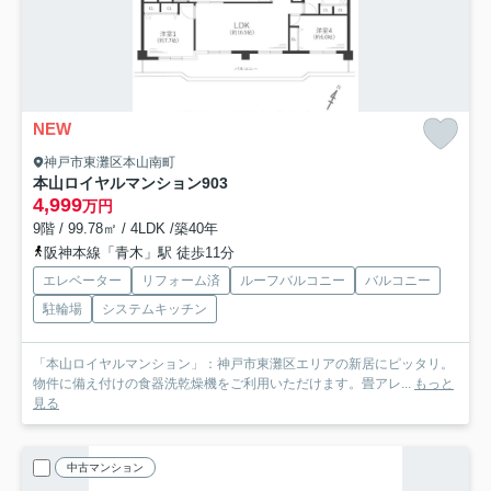
NEW
神戸市東灘区本山南町
本山ロイヤルマンション
903
4,999
万円
9階 / 99.78㎡ / 4LDK /築40年
阪神本線「青木」駅 徒歩11分
エレベーター
リフォーム済
ルーフバルコニー
バルコニー
駐輪場
システムキッチン
「本山ロイヤルマンション」：神戸市東灘区エリアの新居にピッタリ。
物件に備え付けの食器洗乾燥機をご利用いただけます。畳アレ...
もっと
見る
中古マンション