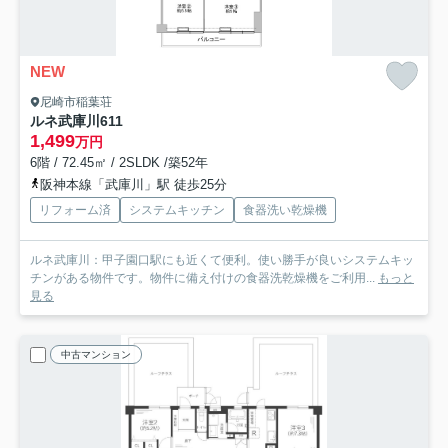
NEW
尼崎市稲葉荘
ルネ武庫川
611
1,499
万円
6階 / 72.45㎡ / 2SLDK /築52年
阪神本線「武庫川」駅 徒歩25分
リフォーム済
システムキッチン
食器洗い乾燥機
ルネ武庫川：甲子園口駅にも近くて便利。使い勝手が良いシステムキッ
チンがある物件です。物件に備え付けの食器洗乾燥機をご利用...
もっと
見る
中古マンション