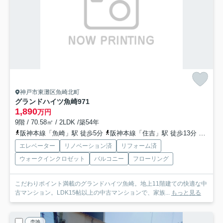
神戸市東灘区魚崎北町
グランドハイツ魚崎
971
1,890
万円
9階 / 70.58㎡ / 2LDK /築54年
阪神本線「魚崎」駅 徒歩5分
阪神本線「住吉」駅 徒歩13分
神戸新
エレベーター
リノベーション済
リフォーム済
ウォークインクロゼット
バルコニー
フローリング
こだわりポイント満載のグランドハイツ魚崎。地上11階建ての快適な中
古マンション。LDK15帖以上の中古マンションで、家族...
もっと見る
売地