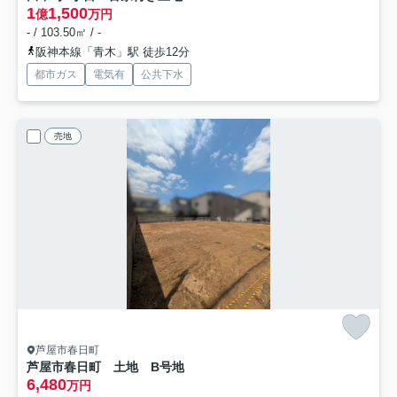
1
1,500
億
万円
- / 103.50㎡ / -
阪神本線「青木」駅 徒歩12分
都市ガス
電気有
公共下水
売地
芦屋市春日町
芦屋市春日町 土地 B号地
6,480
万円