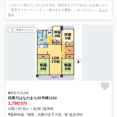
こだわりで選びたい方におすすめ。西宮市エリアで住まいをお探しなら
「西宮マリナパークシティ・桜のまち５番館」。ゆったりとし...
もっと
見る
中古マンション
西宮市高須町
武庫川はなのまち30号棟
1202
1,780
万円
12階 / 97.66㎡ / 4LDK /築36年
阪神本線「鳴尾・武庫川女子大前」駅 徒歩18分