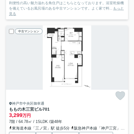
利便性の高い魅力溢れる角住戸はこちらとなっております。浴室乾燥機
を備えているお風呂場のある中古マンションです。よく家で料...
もっと
見る
中古マンション
神戸市中央区御幸通
ももの木三宮ビル
701
3,299
万円
7階 / 64.78㎡ / 1SLDK /築48年
東海道本線「三ノ宮」駅 徒歩5分
阪急神戸本線「神戸三宮」駅 徒歩5分