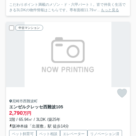
こだわりポイント満載のメゾン・ド・六甲パートⅠ。皆で仲良く生活で
きる3LDKの物件情報はこちらです。専有面積11.79㎡...
もっと見る
中古マンション
尼崎市西難波町
エンゼルクレッセ西難波
105
2,790
万円
1階 / 65.94㎡ / 3LDK /築25年
阪神本線「出屋敷」駅 徒歩14分
ペット飼育可
ペット相談
エレベーター
リノベーション済