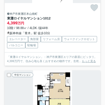
神戸市東灘区本山南町
東灘ロイヤルマンション
1012
4,399
万円
10階 / 98.88㎡ / 4LDK /築44年
阪神本線「青木」駅 徒歩10分
エレベーター
角部屋
リフォーム済
ウォークインクロゼット
バルコニー
駐輪場
「東灘ロイヤルマンション」：神戸市東灘区エリアの新居にピッタリ。
4,399万円で、住み心地も良くおすすめの物件です。生乾...
もっと見る
中古マンション