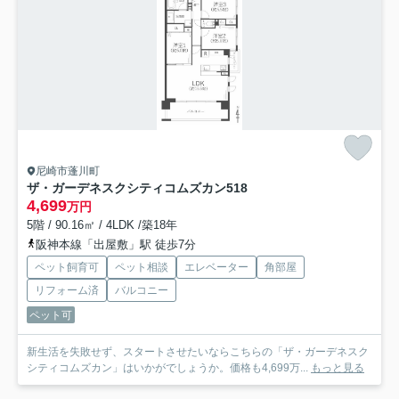
尼崎市蓬川町
ザ・ガーデネスクシティコムズカン
518
4,699
万円
5階 / 90.16㎡ / 4LDK /築18年
阪神本線「出屋敷」駅 徒歩7分
ペット飼育可
ペット相談
エレベーター
角部屋
リフォーム済
バルコニー
ペット可
新生活を失敗せず、スタートさせたいならこちらの「ザ・ガーデネスク
シティコムズカン」はいかがでしょうか。価格も4,699万...
もっと見る