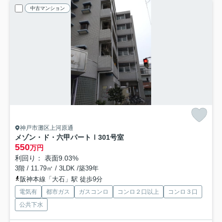
中古マンション
神戸市灘区上河原通
メゾン・ド・六甲パートⅠ
301号室
550
万円
利回り： 表面9.03%
3階 / 11.79㎡ / 3LDK /築39年
阪神本線「大石」駅 徒歩9分
電気有
都市ガス
ガスコンロ
コンロ２口以上
コンロ３口
公共下水