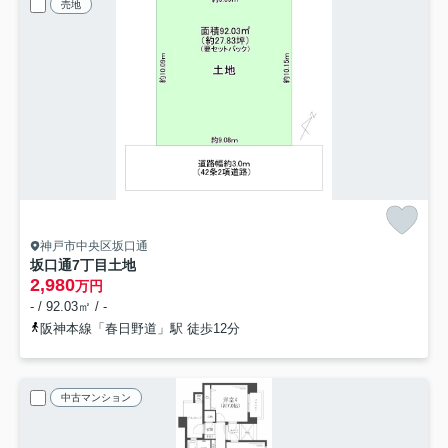
売地
神戸市中央区坂口通
坂口通7丁目土地
2,980
万円
- / 92.03㎡ / -
阪神本線「春日野道」駅 徒歩12分
中古マンション