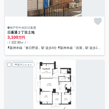
神戸市中央区日暮通
日暮通２丁目土地
3,100
万円
- / 102.90㎡ / -
阪神本線「春日野道」駅 徒歩4分
阪神本線「岩屋」駅 徒歩16分
中古マンション