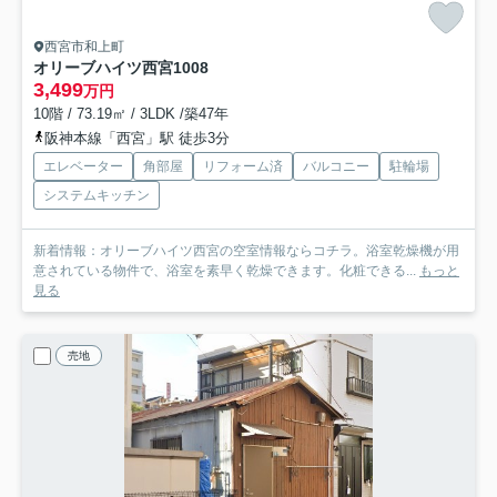
西宮市和上町
オリーブハイツ西宮
1008
3,499
万円
10階 / 73.19㎡ / 3LDK /築47年
阪神本線「西宮」駅 徒歩3分
エレベーター
角部屋
リフォーム済
バルコニー
駐輪場
システムキッチン
新着情報：オリーブハイツ西宮の空室情報ならコチラ。浴室乾燥機が用
意されている物件で、浴室を素早く乾燥できます。化粧できる...
もっと
見る
売地