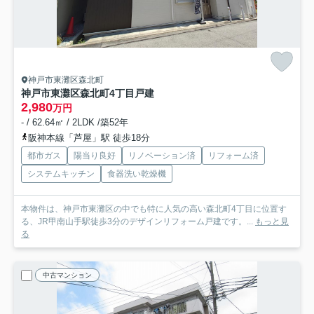
神戸市東灘区森北町
神戸市東灘区森北町4丁目戸建
2,980
万円
- / 62.64㎡ / 2LDK /築52年
阪神本線「芦屋」駅 徒歩18分
都市ガス
陽当り良好
リノベーション済
リフォーム済
システムキッチン
食器洗い乾燥機
本物件は、神戸市東灘区の中でも特に人気の高い森北町4丁目に位置す
る、JR甲南山手駅徒歩3分のデザインリフォーム戸建です。...
もっと見
る
中古マンション