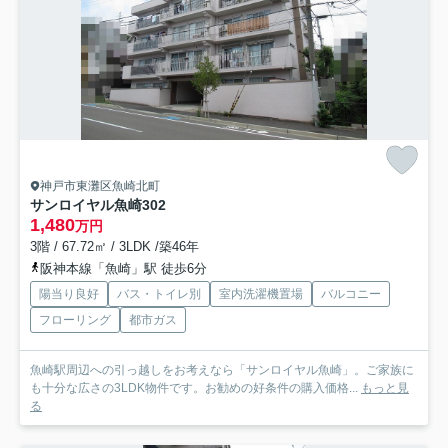
神戸市東灘区魚崎北町
サンロイヤル魚崎
302
1,480
万円
3階 / 67.72㎡ / 3LDK /築46年
阪神本線「魚崎」駅 徒歩6分
陽当り良好
バス・トイレ別
室内洗濯機置場
バルコニー
フローリング
都市ガス
魚崎駅周辺への引っ越しをお考えなら「サンロイヤル魚崎」。ご家族に
も十分な広さの3LDK物件です。お勧めの好条件の購入価格...
もっと見
る