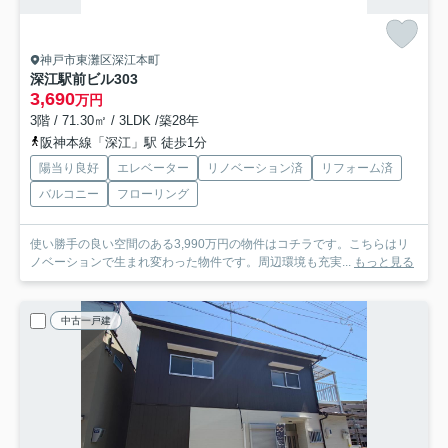
神戸市東灘区深江本町
深江駅前ビル
303
3,690
万円
3階 / 71.30㎡ / 3LDK /築28年
阪神本線「深江」駅 徒歩1分
陽当り良好
エレベーター
リノベーション済
リフォーム済
バルコニー
フローリング
使い勝手の良い空間のある3,990万円の物件はコチラです。こちらはリ
ノベーションで生まれ変わった物件です。周辺環境も充実...
もっと見る
中古一戸建