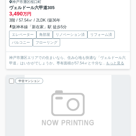
神戸市灘区桜口町
ヴェルドール六甲道
305
3,490
万円
3階 / 57.54㎡ / 2LDK /築36年
阪神本線「新在家」駅 徒歩5分
エレベーター
角部屋
リノベーション済
リフォーム済
バルコニー
フローリング
神戸市灘区エリアでの住まいなら、住み心地も快適な「ヴェルドール六
甲道」はいかがでしょうか。専有面積が57.54㎡と十分な...
もっと見る
中古マンション