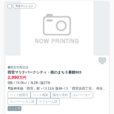
中古マンション
西宮市西宮浜
西宮マリナパークシティ・桜のまち５番館
903
2,990
万円
9階 / 74.06㎡ / 3LDK /築27年
阪神本線「西宮」駅 バス11分 阪神バス「西宮浜四丁目」 停歩2分
ペット飼育可
ペット相談
陽当り良好
エレベーター
リノベーション済
リフォーム済
ペット可