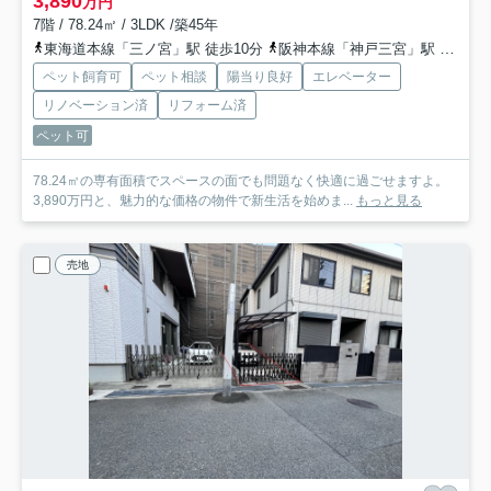
3,890
万円
7階 / 78.24㎡ / 3LDK /築45年
東海道本線「三ノ宮」駅 徒歩10分
阪神本線「神戸三宮」駅 徒歩10分
ペット飼育可
ペット相談
陽当り良好
エレベーター
リノベーション済
リフォーム済
ペット可
78.24㎡の専有面積でスペースの面でも問題なく快適に過ごせますよ。
3,890万円と、魅力的な価格の物件で新生活を始めま...
もっと見る
売地