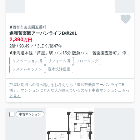
西宮市苦楽園五番町
進和苦楽園アーバンライフB棟
201
2,390
万円
2階 / 93.49㎡ / 3LDK /築47年
東海道本線「芦屋」駅 バス15分 阪急バス「苦楽園五番町」 停歩3分
リノベーション済
リフォーム済
フローリング
システムキッチン
温水洗浄便座
芦屋駅周辺への引っ越しをお考えなら「進和苦楽園アーバンライフB
棟」。マンションにどんな人が住んでいるのかも中古マンション...
もっ
と見る
中古マンション