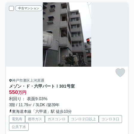
中古マンション
神戸市灘区上河原通
メゾン・ド・六甲パートⅠ
301号室
550
万円
利回り： 表面9.03%
3階 / 11.79㎡ / 3LDK /築39年
東海道本線「六甲道」駅 徒歩10分
電気有
都市ガス
ガスコンロ
コンロ２口以上
コンロ３口
公共下水