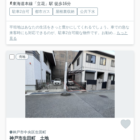
東海道本線「立花」駅 徒歩16分
駐車2台可
都市ガス
屋根裏収納
公共下水
平坦地はあなたの生活をきっと豊かにしてくれるでしょう。車での急な
来客時にも対応できるのが、駐車2台可能な物件です。お勧め...
もっと
見る
売地
神戸市中央区生田町
神戸市生田町 土地