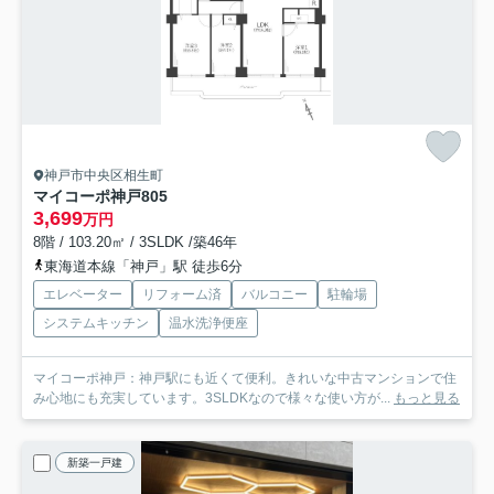
神戸市中央区相生町
マイコーポ神戸
805
3,699
万円
8階 / 103.20㎡ / 3SLDK /築46年
東海道本線「神戸」駅 徒歩6分
エレベーター
リフォーム済
バルコニー
駐輪場
システムキッチン
温水洗浄便座
マイコーポ神戸：神戸駅にも近くて便利。きれいな中古マンションで住
み心地にも充実しています。3SLDKなので様々な使い方が...
もっと見る
新築一戸建