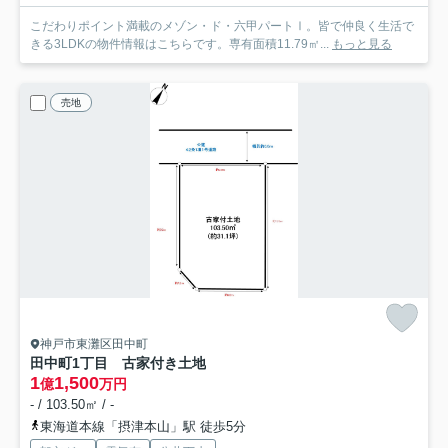
こだわりポイント満載のメゾン・ド・六甲パートⅠ。皆で仲良く生活で
きる3LDKの物件情報はこちらです。専有面積11.79㎡...
もっと見る
売地
神戸市東灘区田中町
田中町1丁目 古家付き土地
1
1,500
億
万円
- / 103.50㎡ / -
東海道本線「摂津本山」駅 徒歩5分