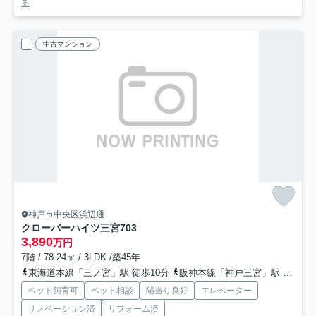
る
中古マンション
神戸市中央区浜辺通
クローバーハイツ三宮
703
3,890
万円
7階 / 78.24㎡ / 3LDK /築45年
東海道本線「三ノ宮」駅 徒歩10分
阪神本線「神戸三宮」駅 徒歩10分
ペット飼育可
ペット相談
陽当り良好
エレベーター
リノベーション済
リフォーム済