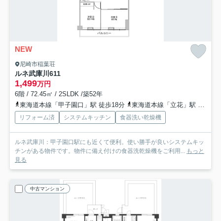
NEW
尼崎市稲葉荘
ルネ武庫川
611
1,499
万円
6階 / 72.45㎡ / 2SLDK /築52年
東海道本線「甲子園口」駅 徒歩18分
東海道本線「立花」駅 徒歩26分
リフォーム済
システムキッチン
食器洗い乾燥機
ルネ武庫川：甲子園口駅にも近くて便利。使い勝手が良いシステムキッ
チンがある物件です。物件に備え付けの食器洗乾燥機をご利用...
もっと
見る
中古マンション