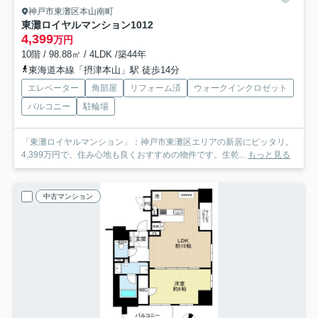
神戸市東灘区本山南町
東灘ロイヤルマンション
1012
4,399
万円
10階 / 98.88㎡ / 4LDK /築44年
東海道本線「摂津本山」駅 徒歩14分
エレベーター
角部屋
リフォーム済
ウォークインクロゼット
バルコニー
駐輪場
「東灘ロイヤルマンション」：神戸市東灘区エリアの新居にピッタリ。
4,399万円で、住み心地も良くおすすめの物件です。生乾...
もっと見る
中古マンション