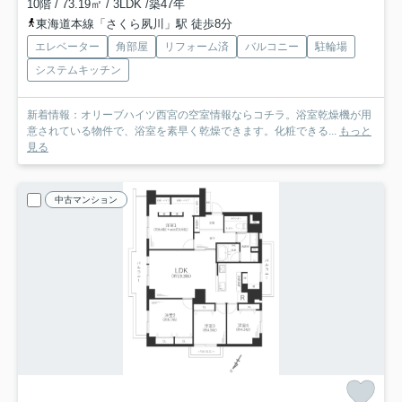
10階 / 73.19㎡ / 3LDK /築47年
東海道本線「さくら夙川」駅 徒歩8分
エレベーター
角部屋
リフォーム済
バルコニー
駐輪場
システムキッチン
新着情報：オリーブハイツ西宮の空室情報ならコチラ。浴室乾燥機が用
意されている物件で、浴室を素早く乾燥できます。化粧できる...
もっと
見る
中古マンション