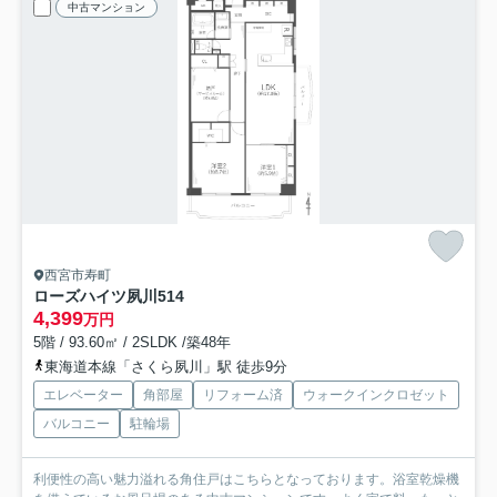
中古マンション
西宮市寿町
ローズハイツ夙川
514
4,399
万円
5階 / 93.60㎡ / 2SLDK /築48年
東海道本線「さくら夙川」駅 徒歩9分
エレベーター
角部屋
リフォーム済
ウォークインクロゼット
バルコニー
駐輪場
利便性の高い魅力溢れる角住戸はこちらとなっております。浴室乾燥機