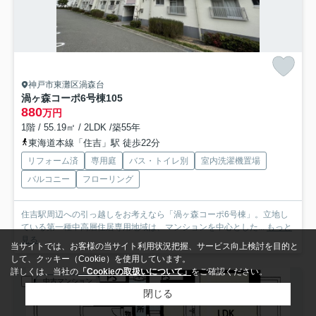
神戸市東灘区渦森台
渦ヶ森コーポ6号棟
105
880
万円
1階 / 55.19㎡ / 2LDK /築55年
東海道本線「住吉」駅 徒歩22分
リフォーム済
専用庭
バス・トイレ別
室内洗濯機置場
バルコニー
フローリング
住吉駅周辺への引っ越しをお考えなら「渦ヶ森コーポ6号棟」。立地し
ている第一種中高層住居専用地域は、マンションを中心とした...
もっと
見る
当サイトでは、お客様の当サイト利用状況把握、サービス向上検討を目的と
して、クッキー（Cookie）を使用しています。
詳しくは、当社の
「Cookieの取扱いについて」
をご確認ください。
中古マンション
閉じる