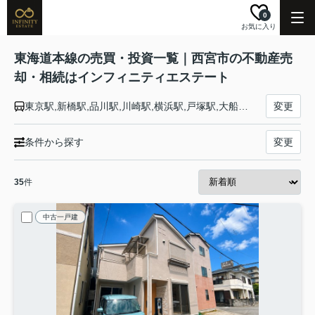
0
お気に入り
東海道本線の売買・投資一覧｜西宮市の不動産売
却・相続はインフィニティエステート
東京駅,新橋駅,品川駅,川崎駅,横浜駅,戸塚駅,大船駅,藤沢駅,辻堂駅,茅ケ崎駅,平塚駅,大磯駅,二宮駅,国府津駅,鴨宮駅,小田原駅,早川駅,根府川駅,真鶴駅,湯河原駅,熱海駅,函南駅,三島駅,沼津駅,片浜駅,原駅,東田子の浦駅,吉原駅,富士駅,富士川駅,新蒲原駅,蒲原駅,由比駅,興津駅,清水駅,草薙駅,東静岡駅,静岡駅,安倍川駅,用宗駅,焼津駅,西焼津駅,藤枝駅,六合駅,島田駅,金谷駅,菊川駅,掛川駅,愛野駅,袋井駅,御厨駅,磐田駅,豊田町駅,天竜川駅,浜松駅,高塚駅,舞阪駅,弁天島駅,新居町駅,鷲津駅,新所原駅,二川駅,豊橋駅,西小坂井駅,愛知御津駅,三河大塚駅,三河三谷駅,蒲郡駅,三河塩津駅,三ケ根駅,幸田駅,相見駅,岡崎駅,西岡崎駅,安城駅,三河安城駅,東刈谷駅,野田新町駅,刈谷駅,逢妻駅,大府駅,共和駅,南大高駅,大高駅,笠寺駅,熱田駅,金山駅,尾頭橋駅,名古屋駅,枇杷島駅,清洲駅,稲沢駅,尾張一宮駅,木曽川駅,岐阜駅,西岐阜駅,穂積駅,大垣駅,荒尾駅,美濃赤坂駅,垂井駅,関ケ原駅,柏原駅,近江長岡駅,醒ケ井駅,米原駅,彦根駅,南彦根駅,河瀬駅,稲枝駅,能登川駅,安土駅,近江八幡駅,篠原駅,野洲駅,守山駅,栗東駅,草津駅,南草津駅,瀬田駅,石山駅,膳所駅,大津駅,山科駅,京都駅,西大路駅,桂川駅,向日町駅,長岡京駅,山崎駅,島本駅,高槻駅,摂津富田駅,ＪＲ総持寺駅,茨木駅,千里丘駅,岸辺駅,吹田駅,東淀川駅,新大阪駅,大阪駅,塚本駅,尼崎駅,立花駅,甲子園口駅,西宮駅,さくら夙川駅,芦屋駅,甲南山手駅,摂津本山駅,住吉駅,六甲道駅,摩耶駅,灘駅,三ノ宮駅,元町駅,神戸駅
変更
条件から探す
変更
35
件
中古一戸建