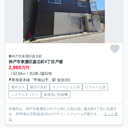
神戸市東灘区森北町
神戸市東灘区森北町4丁目戸建
2,980
万円
- / 62.64㎡ / 2LDK /築52年
東海道本線「甲南山手」駅 徒歩3分
都市ガス
陽当り良好
リノベーション済
リフォーム済
システムキッチン
食器洗い乾燥機
本物件は、神戸市東灘区の中でも特に人気の高い森北町4丁目に位置す
る、JR甲南山手駅徒歩3分のデザインリフォーム戸建です。...
もっと見
る