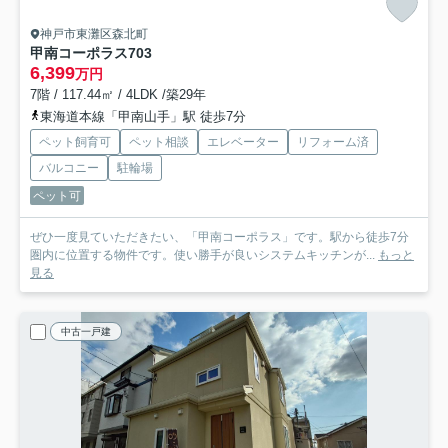
神戸市東灘区森北町
甲南コーポラス
703
6,399
万円
7階 / 117.44㎡ / 4LDK /築29年
東海道本線「甲南山手」駅 徒歩7分
ペット飼育可
ペット相談
エレベーター
リフォーム済
バルコニー
駐輪場
ペット可
ぜひ一度見ていただきたい、「甲南コーポラス」です。駅から徒歩7分
圏内に位置する物件です。使い勝手が良いシステムキッチンが...
もっと
見る
中古一戸建