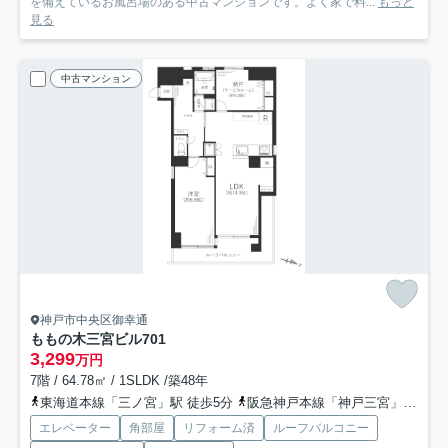
を備えているお風呂場のある中古マンションです。よく家で料...
もっと
見る
中古マンション
神戸市中央区御幸通
ももの木三宮ビル
701
3,299
万円
7階 / 64.78㎡ / 1SLDK /築48年
東海道本線「三ノ宮」駅 徒歩5分
阪急神戸本線「神戸三宮」駅 徒歩5分
エレベーター
角部屋
リフォーム済
ルーフバルコニー