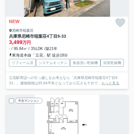
NEW
尼崎市稲葉荘
兵庫県尼崎市稲葉荘4丁目9-33
3,499
万円
- / 95.84㎡ / 3SLDK /築21年
東海道本線「立花」駅 徒歩18分
リフォーム済
システムキッチン
食器洗い乾燥機
浴室乾燥機
立花駅周辺への引っ越しをお考えなら「兵庫県尼崎市稲葉荘4丁目9-
33」。建物面積は95.84平米となっており広さも十分で...
もっと見る
中古マンション