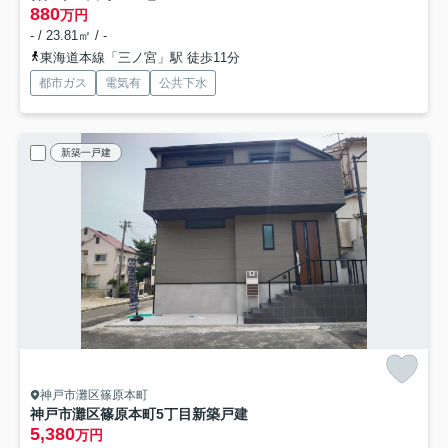
880
万円
- / 23.81㎡ / -
東海道本線「三ノ宮」駅 徒歩11分
都市ガス
電気有
公共下水
新築一戸建
神戸市灘区篠原本町
神戸市灘区篠原本町5丁目新築戸建
5,380
万円