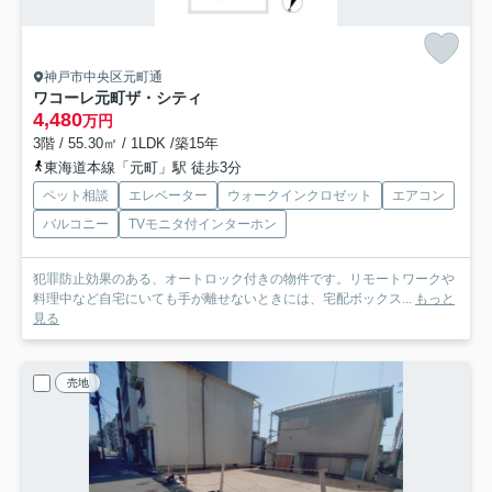
神戸市中央区元町通
ワコーレ元町ザ・シティ
4,480
万円
3階 / 55.30㎡ / 1LDK /築15年
東海道本線「元町」駅 徒歩3分
ペット相談
エレベーター
ウォークインクロゼット
エアコン
バルコニー
TVモニタ付インターホン
犯罪防止効果のある、オートロック付きの物件です。リモートワークや
料理中など自宅にいても手が離せないときには、宅配ボックス...
もっと
見る
売地