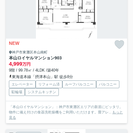
NEW
神戸市東灘区本山南町
本山ロイヤルマンション
903
4,999
万円
9階 / 99.78㎡ / 4LDK /築40年
東海道本線「摂津本山」駅 徒歩8分
エレベーター
リフォーム済
ルーフバルコニー
バルコニー
駐輪場
システムキッチン
「本山ロイヤルマンション」：神戸市東灘区エリアの新居にピッタリ。
物件に備え付けの食器洗乾燥機をご利用いただけます。畳アレ...
もっと
見る