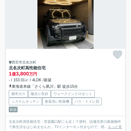
西宮市北名次町
北名次町高性能住宅
1
3,800
億
万円
- / 153.01㎡ / 4LDK /新築
東海道本線「さくら夙川」駅 徒歩15分
都市ガス
陽当り良好
ウォークインクロゼット
システムキッチン
食器洗い乾燥機
バス・トイレ別
新築
北名次町高性能住宅：苦楽園口駅にも近くて便利。設備充実の新築物件
で新生活をはじめませんか。TVインターホン付きなので、部...
もっと見