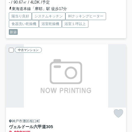
- / 90.67㎡ / 4LDK /予定
東海道本線「摩耶」駅 徒歩17分
陽当り良好
システムキッチン
IHクッキングヒーター
食器洗い乾燥機
浴室乾燥機
浴室１坪以上
新築
中古マンション
神戸市灘区桜口町
ヴェルドール六甲道
305