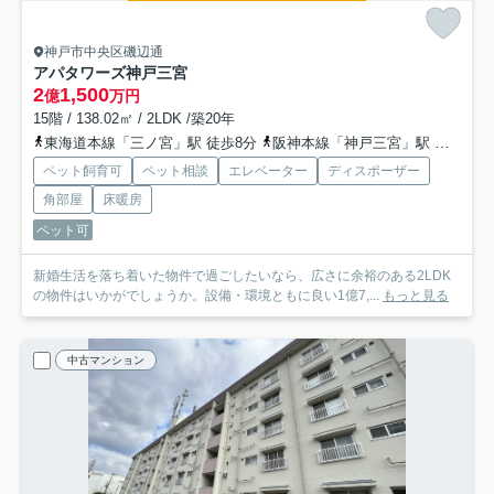
神戸市中央区磯辺通
アパタワーズ神戸三宮
2
1,500
億
万円
15階 / 138.02㎡ / 2LDK /築20年
東海道本線「三ノ宮」駅 徒歩8分
阪神本線「神戸三宮」駅 徒歩7分
ペット飼育可
ペット相談
エレベーター
ディスポーザー
角部屋
床暖房
ペット可
新婚生活を落ち着いた物件で過ごしたいなら、広さに余裕のある2LDK
の物件はいかがでしょうか。設備・環境ともに良い1億7,...
もっと見る
中古マンション