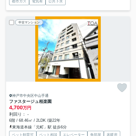
都市ガス
電気有
公共下水
中古マンション
神戸市中央区中山手通
ファスタージュ相楽園
4,700
万円
利回り： -
6階 / 68.46㎡ / 2LDK /築22年
東海道本線「元町」駅 徒歩6分
ペット飼育可
ペット相談
エレベーター
角部屋
床暖房