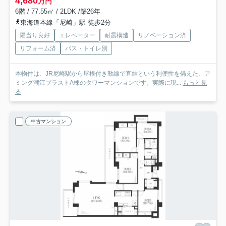
4,680
万円
6階 / 77.55㎡ / 2LDK /築26年
東海道本線「尼崎」駅 徒歩2分
陽当り良好
エレベーター
耐震構造
リノベーション済
リフォーム済
バス・トイレ別
本物件は、JR尼崎駅から屋根付き動線で直結という利便性を備えた、ア
ミング潮江プラストA棟のタワーマンションです。実際に現...
もっと見
る
中古マンション