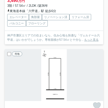
3,490
万円
3階 / 57.54㎡ / 2LDK /築36年
東海道本線「六甲道」駅 徒歩6分
エレベーター
角部屋
リノベーション済
リフォーム済
バルコニー
フローリング
神戸市灘区エリアでの住まいなら、住み心地も快適な「ヴェルドール六
甲道」はいかがでしょうか。専有面積が57.54㎡と十分な...
もっと見る
売地