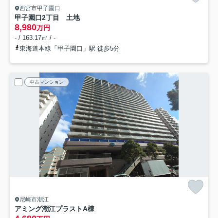
西宮市甲子園口
甲子園口2丁目 土地
8,980
万円
- / 163.17㎡ / -
東海道本線「甲子園口」駅 徒歩5分
中古マンション
尼崎市潮江
アミング潮江プラストA棟