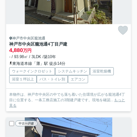
神戸市中央区籠池通
神戸市中央区籠池通4丁目戸建
4,880
万円
- / 93.98㎡ / 3LDK /築10年
東海道本線「灘」駅 徒歩14分
ウォークインクロゼット
システムキッチン
浴室乾燥機
浴室１坪以上
バス・トイレ別
エアコン
本物件は、神戸市中央区の中でも落ち着いた住環境が広がる籠池通4丁
目に位置する、一条工務店施工の3階建戸建です。現地を確認...
もっと
見る
中古一戸建