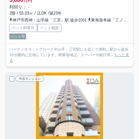
万円
利回り： -
2階 / 55.03㎡ / 1LDK /築23年
神戸市西神・山手線「三宮」駅 徒歩10分
東海道本線「三ノ宮」駅 徒歩9分
ペット飼育可
ペット相談
ペット可
ハーティネス・トアロード中山手：三宮駅にも近くて便利。駅から徒歩
10分圏内に立地しています。商業地域は、スーパーや銀行等...
もっと見
る
中古マンション