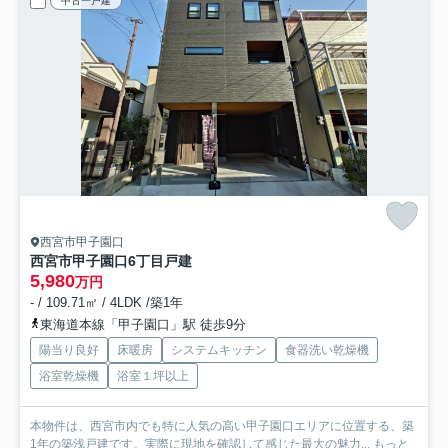
中古一戸建
西宮市甲子園口
西宮市甲子園口6丁目戸建
5,980
万円
- / 109.71㎡ / 4LDK /築1年
東海道本線「甲子園口」駅 徒歩9分
陽当り良好
床暖房
システムキッチン
食器洗い乾燥機
浴室乾燥機
浴室１坪以上
本物件は、西宮市内でも特に人気の高い甲子園口エリアに位置する、築
1年の築浅戸建です。実際に現地を確認して感じた最大の魅力...
もっと