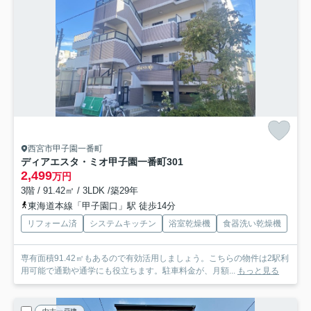
西宮市甲子園一番町
ディアエスタ・ミオ甲子園一番町
301
2,499
万円
3階 / 91.42㎡ / 3LDK /築29年
東海道本線「甲子園口」駅 徒歩14分
リフォーム済
システムキッチン
浴室乾燥機
食器洗い乾燥機
専有面積91.42㎡もあるので有効活用しましょう。こちらの物件は2駅利
用可能で通勤や通学にも役立ちます。駐車料金が、月額...
もっと見る