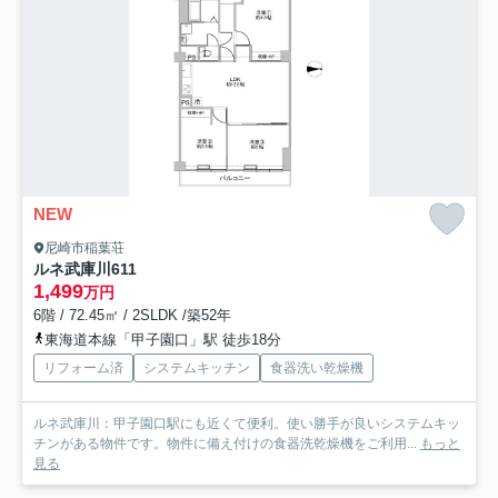
NEW
尼崎市稲葉荘
ルネ武庫川
611
1,499
万円
6階 / 72.45㎡ / 2SLDK /築52年
東海道本線「甲子園口」駅 徒歩18分
リフォーム済
システムキッチン
食器洗い乾燥機
ルネ武庫川：甲子園口駅にも近くて便利。使い勝手が良いシステムキッ
チンがある物件です。物件に備え付けの食器洗乾燥機をご利用...
もっと
見る