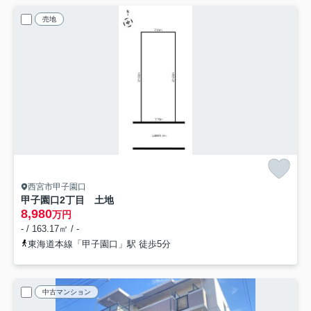
売地
西宮市甲子園口
甲子園口2丁目 土地
8,980
万円
- / 163.17㎡ / -
東海道本線「甲子園口」駅 徒歩5分
中古マンション