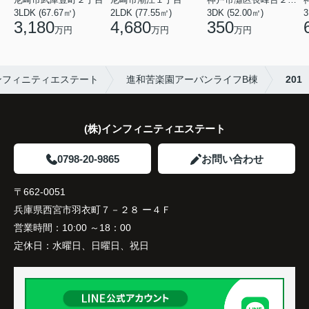
3LDK (67.67㎡)
2LDK (77.55㎡)
3DK (52.00㎡)
3
3,180
4,680
350
万円
万円
万円
ンフィニティエステート
進和苦楽園アーバンライフB棟
201
(株)インフィニティエステート
0798-20-9865
お問い合わせ
〒662-0051
兵庫県西宮市羽衣町７－２８ ー４Ｆ
営業時間：
10:00 ～18：00
定休日：
水曜日、日曜日、祝日