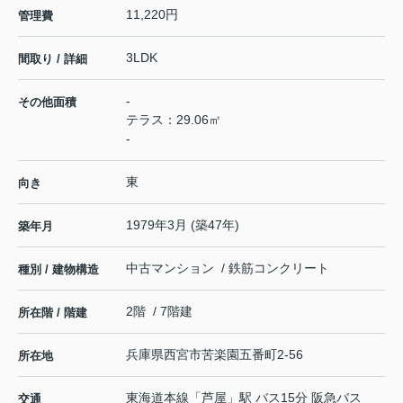
11,220円
管理費
3LDK
間取り / 詳細
-
その他面積
テラス：29.06㎡
-
東
向き
1979年3月 (築47年)
築年月
中古マンション / 鉄筋コンクリート
種別 / 建物構造
2階 / 7階建
所在階 / 階建
兵庫県
西宮市
苦楽園五番町
2-56
所在地
東海道本線
「
芦屋
」駅 バス15分 阪急バス
交通