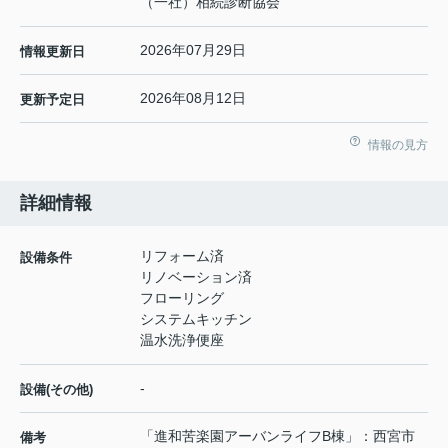
（一社）相続診断協会
2026年07月29日
情報更新日
2026年08月12日
更新予定日
情報の見方
詳細情報
リフォーム済
設備条件
リノベーション済
フローリング
システムキッチン
温水洗浄便座
-
設備(その他)
「進和苦楽園アーバンライフB棟」：西宮市
備考