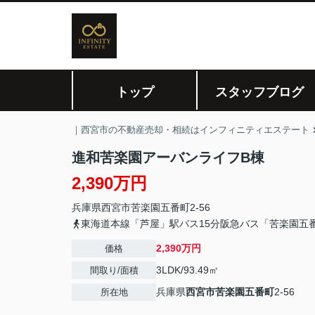
トップ
スタッフブログ
｜西宮市の不動産売却・相続はインフィニティエステート
進和苦楽園アーバンライフB棟
2,390万円
兵庫県
西宮市
苦楽園五番町
2-56
東海道本線「芦屋」駅バス15分阪急バス「苦楽園五
2,390万円
価格
3LDK/93.49㎡
間取り/面積
兵庫県
西宮市
苦楽園五番町
2-56
所在地