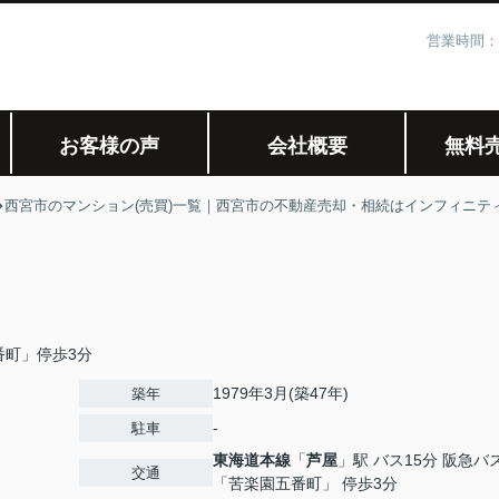
営業時間：
お客様の声
会社概要
無料
西宮市のマンション(売買)一覧｜西宮市の不動産売却・相続はインフィニテ
番町」停歩3分
1979年3月(築47年)
築年
-
駐車
東海道本線
「
芦屋
」駅 バス15分 阪急バ
交通
「苦楽園五番町」 停歩3分