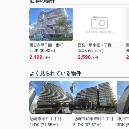
近隣の物件
西宮市甲子園一番町
西宮市甲東園３丁目
3LDK (91.42㎡)
3LDK (63.25㎡)
4
2,499
2,590
2
万円
万円
よく見られている物件
尼崎市潮江１丁目
尼崎市武庫豊町２丁目
神戸市
2LDK (77.55㎡)
3LDK (67.67㎡)
3DK (