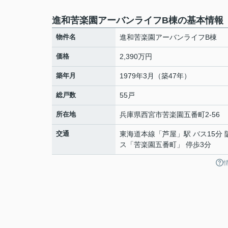
進和苦楽園アーバンライフB棟の基本情報
物件名
進和苦楽園アーバンライフB棟
価格
2,390万円
築年月
1979年3月（築47年）
総戸数
55戸
所在地
兵庫県
西宮市
苦楽園五番町
2-56
交通
東海道本線
「
芦屋
」駅 バス15分
ス「苦楽園五番町」 停歩3分