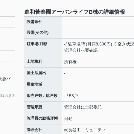
進和苦楽園アーバンライフB棟の詳細情報
設備条件
設備(その他)
-
駐車場/月額
-/ 駐車場/有(月額8,500円) ※空き状
管理会社へ要確認
土地権利
所有権
国土法届出
-
 阪急バ
用途地域
-
販売戸数 / 総戸数
- / 55戸
情報の見方
管理形態
管理会社に全部委託
管理員の勤務形態
日勤
管理会社
㈱長谷工コミュニティ