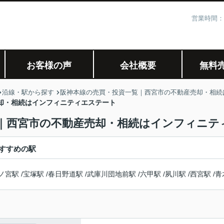
営業時間：
お客様の声
会社概要
無料
沿線・駅から探す
阪神本線の売買・投資一覧｜西宮市の不動産売却・相続
却・相続はインフィニティエステート
覧｜西宮市の不動産売却・相続はインフィニテ
すすめの駅
ノ宮駅
/
宝塚駅
/
春日野道駅
/
武庫川団地前駅
/
六甲駅
/
夙川駅
/
西宮駅
/
青