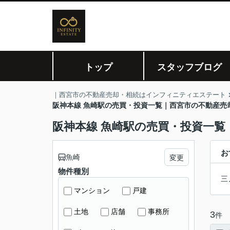
トップ
スタッフブログ
｜西宮市の不動産売却・相続はインフィニティエステート
阪神本線 魚崎駅の売買・投資一覧｜西宮市の不動産売
阪神本線 魚崎駅の売買・投資一
お
魚崎
変更
物件種別
三
マンション
戸建
土地
店舗
事務所
3
件