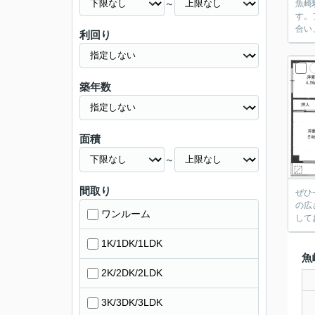
～
魚崎
す。
合い
利回り
築年数
面積
～
間取り
ぜひ
の広
ワンルーム
して
1K/1DK/1LDK
魚
2K/2DK/2LDK
3K/3DK/3LDK