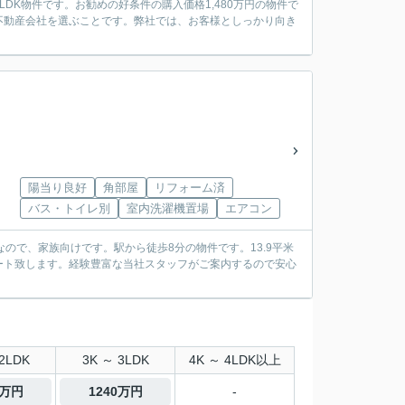
DK物件です。お勧めの好条件の購入価格1,480万円の物件で
不動産会社を選ぶことです。弊社では、お客様としっかり向き
陽当り良好
角部屋
リフォーム済
バス・トイレ別
室内洗濯機置場
エアコン
なので、家族向けです。駅から徒歩8分の物件です。13.9平米
ート致します。経験豊富な当社スタッフがご案内するので安心
2LDK
3K ～ 3LDK
4K ～ 4LDK以上
0万円
1240万円
-