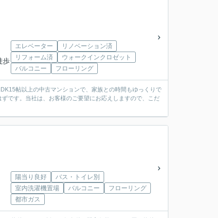
エレベーター
リノベーション済
リフォーム済
ウォークインクロゼット
徒歩
バルコニー
フローリング
DK15帖以上の中古マンションで、家族との時間もゆっくりで
るはずです。当社は、お客様のご要望にお応えしますので、こだ
陽当り良好
バス・トイレ別
室内洗濯機置場
バルコニー
フローリング
都市ガス