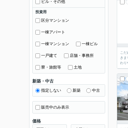
ビル・その他
投資用
区分マンション
一棟アパート
一棟マンション
一棟ビル
こだ
一戸建て
店舗・事務所
きま
わり
寮・旅館等
土地
新築・中古
指定しない
新築
中古
販売中のみ表示
価格