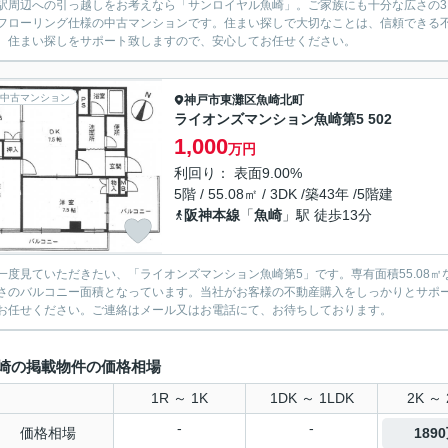
駅周辺への引っ越しをお考えなら「サンロイヤル魚崎」。ご家族にも十分な広さの3L
フローリング仕様の中古マンションです。住まい探しで大切なことは、信頼できる
、住まい探しをサポート致しますので、安心してお任せください。
中古マンション
神戸市東灘区
魚崎北町
ライオンズマンション魚崎第5 502
1,000
万円
利回り： 表面9.00%
5階 / 55.08㎡ / 3DK /築43年 /5階建
阪神本線
「
魚崎
」駅 徒歩13分
一度見ていただきたい、「ライオンズマンション魚崎第5」です。専有面積55.08㎡
さのバルコニー面積となっています。当社がお客様の不動産購入をしっかりとサポ
お任せください。ご連絡はメール又はお電話にて、お待ちしております。
崎の掲載物件の価格相場
1R ～ 1K
1DK ～ 1LDK
2K ～ 
-
-
価格相場
189