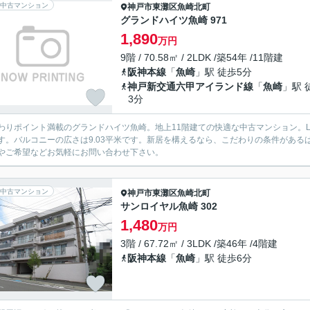
中古マンション
神戸市東灘区
魚崎北町
グランドハイツ魚崎 971
1,890
万円
9階 / 70.58㎡ / 2LDK /築54年 /11階建
阪神本線
「
魚崎
」駅 徒歩5分
神戸新交通六甲アイランド線
「
魚崎
」駅 
3分
わりポイント満載のグランドハイツ魚崎。地上11階建ての快適な中古マンション。L
す。バルコニーの広さは9.03平米です。新居を構えるなら、こだわりの条件があ
やご希望などお気軽にお問い合わせ下さい。
中古マンション
神戸市東灘区
魚崎北町
サンロイヤル魚崎 302
1,480
万円
3階 / 67.72㎡ / 3LDK /築46年 /4階建
阪神本線
「
魚崎
」駅 徒歩6分