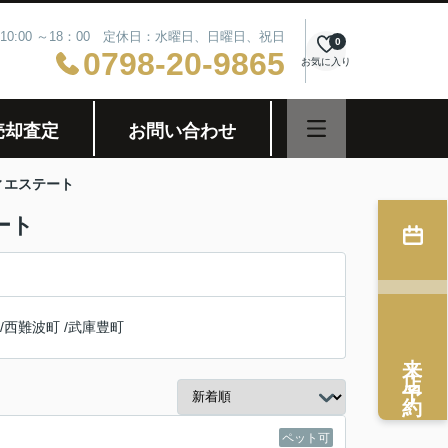
10:00 ～18：00 定休日：水曜日、日曜日、祝日
0
0798-20-9865
お気に入り
売却査定
お問い合わせ
ィエステート
ート
/
西難波町
/
武庫豊町
来店予約
ペット可