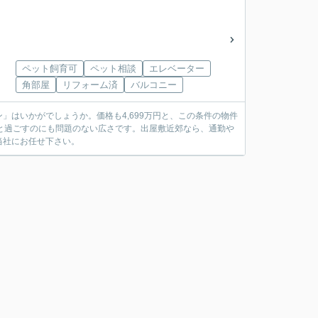
ペット飼育可
ペット相談
エレベーター
角部屋
リフォーム済
バルコニー
はいかがでしょうか。価格も4,699万円と、この条件の物件
家族と過ごすのにも問題のない広さです。出屋敷近郊なら、通勤や
当社にお任せ下さい。