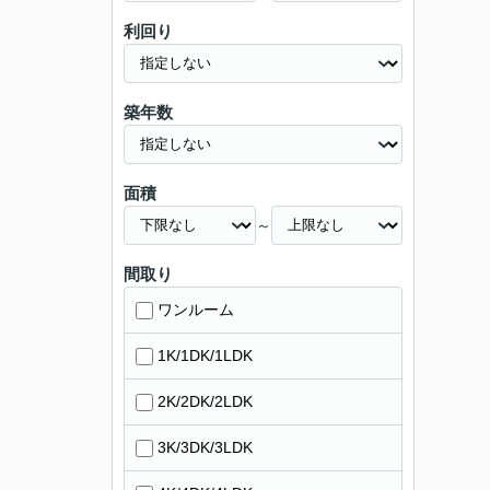
利回り
築年数
面積
～
間取り
ワンルーム
1K/1DK/1LDK
2K/2DK/2LDK
3K/3DK/3LDK