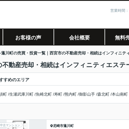
営業時間：
お客様の声
会社概要
無料
蓬川町の売買・投資一覧｜西宮市の不動産売却・相続はインフィニテ
の不動産売却・相続はインフィニティエステ
すすめのエリア
須町
/
生瀬武庫川町
/
魚崎北町
/
寿町
/
熊内町
/
御影山手
/
森北町
/
本山南町
中古マンション
尼崎市
蓬川町