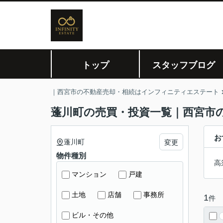
トップ
スタッフブログ
｜西宮市の不動産売却・相続はインフィニティエステート
蓬川町の売買・投資一覧｜西宮市
お
蓬川町
変更
物件種別
高
マンション
戸建
土地
店舗
事務所
1
件
ビル・その他