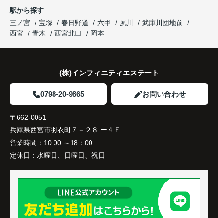
駅から探す
三ノ宮
宝塚
春日野道
六甲
夙川
武庫川団地前
西宮
青木
西宮北口
岡本
(株)インフィニティエステート
0798-20-9865
お問い合わせ
〒662-0051
兵庫県西宮市羽衣町７－２８ ー４Ｆ
営業時間：
10:00 ～18：00
定休日：
水曜日、日曜日、祝日