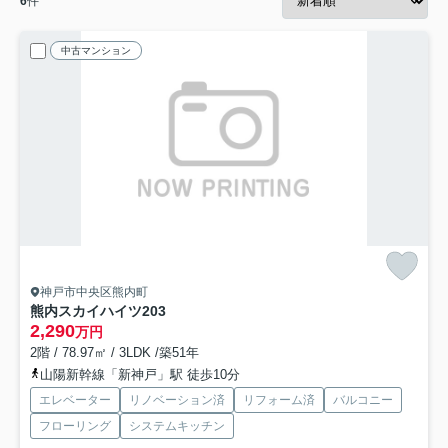
6
件
中古マンション
神戸市中央区熊内町
熊内スカイハイツ
203
2,290
万円
2階 / 78.97㎡ / 3LDK /築51年
山陽新幹線「新神戸」駅 徒歩10分
エレベーター
リノベーション済
リフォーム済
バルコニー
フローリング
システムキッチン