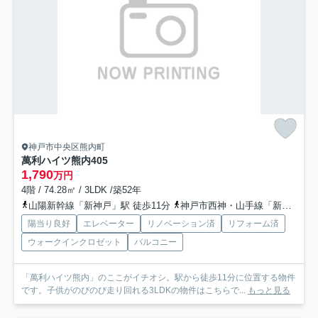
神戸市中央区熊内町
萬利ハイツ熊内
405
1,790
万円
4階 / 74.28㎡ / 3LDK /築52年
山陽新幹線「新神戸」駅 徒歩11分
神戸市西神・山手線「新神戸」駅 徒歩11分
陽当り良好
エレベーター
リノベーション済
リフォーム済
ウォークインクロゼット
バルコニー
「萬利ハイツ熊内」のここがイチオシ。駅から徒歩11分に位置する物件
です。子供がのびのび走り回れる3LDKの物件はこちらで...
もっと見る