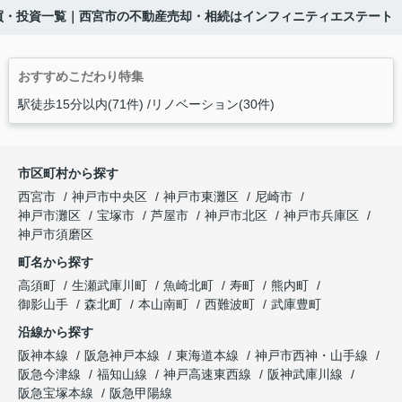
買・投資一覧｜西宮市の不動産売却・相続はインフィニティエステート
おすすめこだわり特集
駅徒歩15分以内(71件)
リノベーション(30件)
市区町村から探す
西宮市
神戸市中央区
神戸市東灘区
尼崎市
神戸市灘区
宝塚市
芦屋市
神戸市北区
神戸市兵庫区
神戸市須磨区
町名から探す
高須町
生瀬武庫川町
魚崎北町
寿町
熊内町
御影山手
森北町
本山南町
西難波町
武庫豊町
沿線から探す
阪神本線
阪急神戸本線
東海道本線
神戸市西神・山手線
阪急今津線
福知山線
神戸高速東西線
阪神武庫川線
阪急宝塚本線
阪急甲陽線