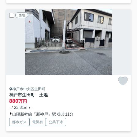
売地
神戸市中央区生田町
神戸市生田町 土地
880
万円
- / 23.81㎡ / -
山陽新幹線「新神戸」駅 徒歩11分
都市ガス
電気有
公共下水