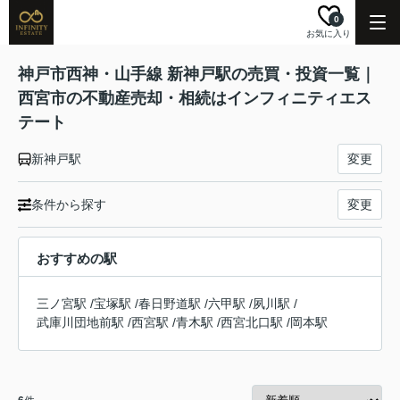
0
お気に入り
神戸市西神・山手線 新神戸駅の売買・投資一覧｜
西宮市の不動産売却・相続はインフィニティエス
テート
新神戸駅
変更
条件から探す
変更
おすすめの駅
三ノ宮駅
/
宝塚駅
/
春日野道駅
/
六甲駅
/
夙川駅
/
武庫川団地前駅
/
西宮駅
/
青木駅
/
西宮北口駅
/
岡本駅