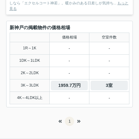
しなら「エクセルコート神若」。暖かみのある日差しが気持ち...
もっと
見る
新神戸の掲載物件の価格相場
価格相場
空室件数
-
-
1R～1K
-
-
1DK～1LDK
-
-
2K～2LDK
1959.7万円
3室
3K～3LDK
-
-
4K～4LDK以上
1