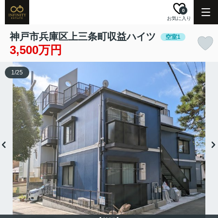
0
お気に入り
神戸市兵庫区上三条町収益ハイツ
空室1
3,500万円
1
/
25