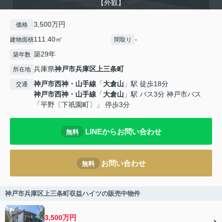
【外観】
3,500万円
価格
111.40㎡
-
建物面積
間取り
築29年
築年数
兵庫県
神戸市兵庫区
上三条町
所在地
神戸市西神・山手線
「
大倉山
」駅 徒歩18分
交通
神戸市西神・山手線
「
大倉山
」駅 バス3分 神戸市バス
「平野〔下祇園町〕」 停歩3分
LINEからお問い合わせ
無料
お問い合わせ
無料
神戸市兵庫区上三条町収益ハイツの販売中物件
3,500万円