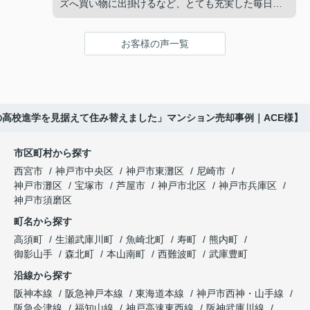
ガーデンズ、医療機関や買い物施設など、将来も安
ズへ買い物に出掛けるなど、とても充実した毎日を
インフィニティエステートさんへ相談すると、収益
心して暮らせる住環境を詳しく紹介していただきま
過ごしていました。
ビルとしての資産価値や収支状況を丁寧に分析し、
した。
投資家向けの販売方法をご提案いただきました。
お客様の声一覧
年月が経ち、子どもが高校進学を意識する年齢にな
購入されたご家族は、
ると、
賃貸借契約や修繕履歴なども分かりやすく整理して
くださり、安心して販売活動を進めることができま
「子育てにも便利で、とても住みやすそうです
「通学時間や家族の生活リズムを考えた住まいを選
した。
ね。」
びたい。」
の高校進学を見据えて住み替えました」マンション売却事例｜ACE様】
購入された法人様は、
と喜ばれ、ご契約となりました。
と夫婦で話し合うようになりました。
市区町村から探す
「立地も良く、長期保有したい物件です。」
住み替え後は掃除の時間も短くなり、夫婦で外出や
インフィニティエステートさんへ相談すると、
西宮市
神戸市中央区
神戸市東灘区
尼崎市
趣味を楽しむ時間が増えました。
「レ・ジェイド西宮北口」の査定だけでなく、新居
神戸市灘区
宝塚市
芦屋市
神戸市北区
神戸市兵庫区
と話され、このビルを大切に運営してくださること
購入とのタイミングや資金計画についても丁寧に説
神戸市須磨区
になりました。
これからの暮らしを前向きに考えられるようにな
明してくださいました。
町名から探す
り、住み替えを決断して本当に良かったと思ってい
長年守ってきた資産を安心して引き継ぐことがで
ます。
販売活動では、西宮北口駅へのアクセス、阪急西宮
高須町
生瀬武庫川町
魚崎北町
寿町
熊内町
き、家族全員が納得できる売却となりました。
ガーデンズ、教育施設、商業施設など、このエリア
御影山手
森北町
本山南町
西難波町
武庫豊町
ならではの魅力を分かりやすく紹介してくださいま
沿線から探す
した。
阪神本線
阪急神戸本線
東海道本線
神戸市西神・山手線
阪急今津線
福知山線
神戸高速東西線
阪神武庫川線
購入されたご家族は、