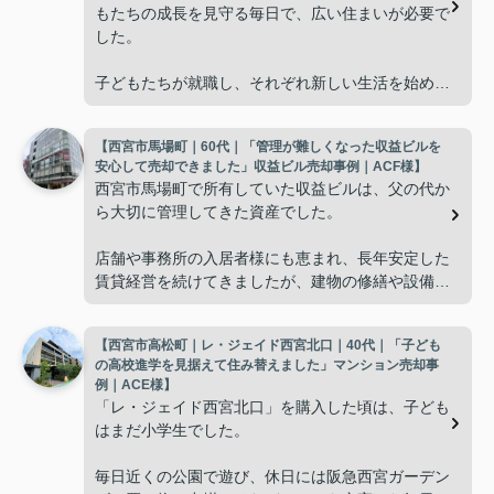
もたちの成長を見守る毎日で、広い住まいが必要で
した。
子どもたちが就職し、それぞれ新しい生活を始める
と、夫婦二人だけの生活になりました。
【西宮市馬場町｜60代｜「管理が難しくなった収益ビルを
使わない部屋が増え、
安心して売却できました」収益ビル売却事例｜ACF様】
西宮市馬場町で所有していた収益ビルは、父の代か
「今の私たちには少し広すぎるね。」
ら大切に管理してきた資産でした。
と話すことが多くなりました。
店舗や事務所の入居者様にも恵まれ、長年安定した
賃貸経営を続けてきましたが、建物の修繕や設備更
掃除や管理の負担も考え、夫婦二人にちょうど良い
新など、管理の負担が年々大きくなってきました。
広さの住まいへ住み替えることを決めました。
【西宮市高松町｜レ・ジェイド西宮北口｜40代｜「子ども
子どもたちはそれぞれ別の仕事に就いており、
インフィニティエステートさんへ相談すると、「パ
の高校進学を見据えて住み替えました」マンション売却事
ークナード西宮北口」の査定だけでなく、住み替え
例｜ACE様】
「将来、このビルの管理を任せるのは難しいかもし
先とのスケジュールや資金計画まで丁寧にサポート
「レ・ジェイド西宮北口」を購入した頃は、子ども
れない。」
してくださいました。
はまだ小学生でした。
と家族で話し合うようになりました。
販売活動では、西宮北口駅へのアクセス、阪急西宮
毎日近くの公園で遊び、休日には阪急西宮ガーデン