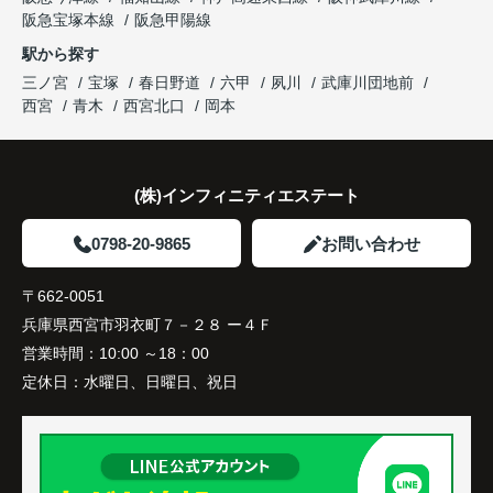
阪急宝塚本線
阪急甲陽線
「通勤にも通学にも便利な環境ですね。」
駅から探す
三ノ宮
宝塚
春日野道
六甲
夙川
武庫川団地前
と大変喜ばれ、この住まいを選ばれました。
西宮
青木
西宮北口
岡本
住み替え後は家族それぞれの通勤・通学時間が短く
なり、夕食を一緒に囲める日が増えました。
(株)インフィニティエステート
家族全員にとって、将来を見据えた良い選択だった
と感じています。
0798-20-9865
お問い合わせ
〒662-0051
兵庫県西宮市羽衣町７－２８ ー４Ｆ
営業時間：
10:00 ～18：00
定休日：
水曜日、日曜日、祝日