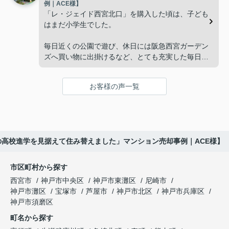
ークナード西宮北口」の査定だけでなく、住み替え
例｜ACE様】
「将来、このビルの管理を任せるのは難しいかもし
先とのスケジュールや資金計画まで丁寧にサポート
「レ・ジェイド西宮北口」を購入した頃は、子ども
れない。」
してくださいました。
はまだ小学生でした。
と家族で話し合うようになりました。
販売活動では、西宮北口駅へのアクセス、阪急西宮
毎日近くの公園で遊び、休日には阪急西宮ガーデン
ガーデンズ、医療機関や買い物施設など、将来も安
ズへ買い物に出掛けるなど、とても充実した毎日を
インフィニティエステートさんへ相談すると、収益
心して暮らせる住環境を詳しく紹介していただきま
過ごしていました。
ビルとしての資産価値や収支状況を丁寧に分析し、
した。
投資家向けの販売方法をご提案いただきました。
お客様の声一覧
年月が経ち、子どもが高校進学を意識する年齢にな
購入されたご家族は、
ると、
賃貸借契約や修繕履歴なども分かりやすく整理して
くださり、安心して販売活動を進めることができま
「子育てにも便利で、とても住みやすそうです
「通学時間や家族の生活リズムを考えた住まいを選
した。
ね。」
びたい。」
の高校進学を見据えて住み替えました」マンション売却事例｜ACE様】
購入された法人様は、
と喜ばれ、ご契約となりました。
と夫婦で話し合うようになりました。
市区町村から探す
「立地も良く、長期保有したい物件です。」
住み替え後は掃除の時間も短くなり、夫婦で外出や
インフィニティエステートさんへ相談すると、
西宮市
神戸市中央区
神戸市東灘区
尼崎市
趣味を楽しむ時間が増えました。
「レ・ジェイド西宮北口」の査定だけでなく、新居
神戸市灘区
宝塚市
芦屋市
神戸市北区
神戸市兵庫区
と話され、このビルを大切に運営してくださること
購入とのタイミングや資金計画についても丁寧に説
神戸市須磨区
になりました。
これからの暮らしを前向きに考えられるようにな
明してくださいました。
町名から探す
り、住み替えを決断して本当に良かったと思ってい
長年守ってきた資産を安心して引き継ぐことがで
ます。
販売活動では、西宮北口駅へのアクセス、阪急西宮