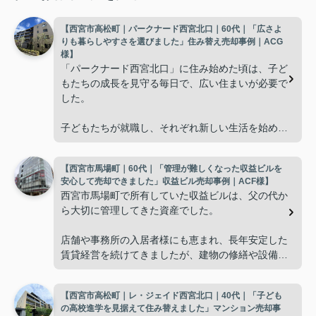
【西宮市高松町｜パークナード西宮北口｜60代｜「広さよ
りも暮らしやすさを選びました」住み替え売却事例｜ACG
様】
「パークナード西宮北口」に住み始めた頃は、子ど
もたちの成長を見守る毎日で、広い住まいが必要で
した。
子どもたちが就職し、それぞれ新しい生活を始める
と、夫婦二人だけの生活になりました。
【西宮市馬場町｜60代｜「管理が難しくなった収益ビルを
使わない部屋が増え、
安心して売却できました」収益ビル売却事例｜ACF様】
西宮市馬場町で所有していた収益ビルは、父の代か
「今の私たちには少し広すぎるね。」
ら大切に管理してきた資産でした。
と話すことが多くなりました。
店舗や事務所の入居者様にも恵まれ、長年安定した
賃貸経営を続けてきましたが、建物の修繕や設備更
掃除や管理の負担も考え、夫婦二人にちょうど良い
新など、管理の負担が年々大きくなってきました。
広さの住まいへ住み替えることを決めました。
【西宮市高松町｜レ・ジェイド西宮北口｜40代｜「子ども
子どもたちはそれぞれ別の仕事に就いており、
インフィニティエステートさんへ相談すると、「パ
の高校進学を見据えて住み替えました」マンション売却事