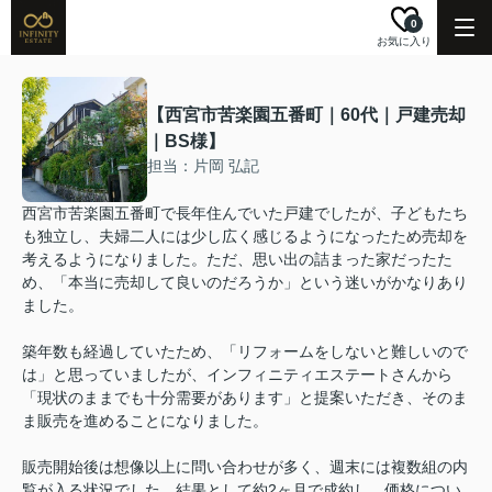
0
お気に入り
【西宮市苦楽園五番町｜60代｜戸建売却
｜BS様】
担当：片岡 弘記
西宮市苦楽園五番町で長年住んでいた戸建でしたが、子どもたち
も独立し、夫婦二人には少し広く感じるようになったため売却を
考えるようになりました。ただ、思い出の詰まった家だったた
め、「本当に売却して良いのだろうか」という迷いがかなりあり
ました。
築年数も経過していたため、「リフォームをしないと難しいので
は」と思っていましたが、インフィニティエステートさんから
「現状のままでも十分需要があります」と提案いただき、そのま
ま販売を進めることになりました。
販売開始後は想像以上に問い合わせが多く、週末には複数組の内
覧が入る状況でした。結果として約2ヶ月で成約し、価格につい