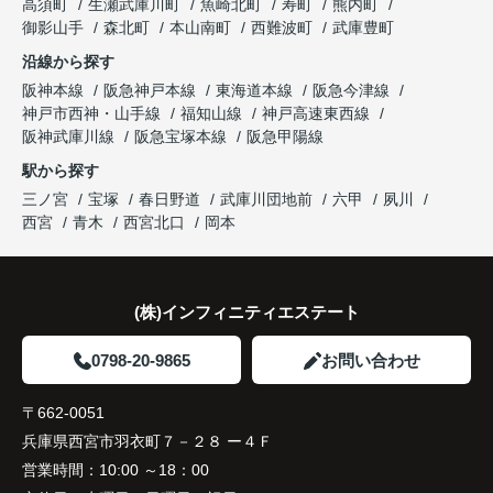
高須町
生瀬武庫川町
魚崎北町
寿町
熊内町
き、家族全員が納得できる売却となりました。
ガーデンズ、教育施設、商業施設など、このエリア
御影山手
森北町
本山南町
西難波町
武庫豊町
ならではの魅力を分かりやすく紹介してくださいま
沿線から探す
した。
阪神本線
阪急神戸本線
東海道本線
阪急今津線
神戸市西神・山手線
福知山線
神戸高速東西線
購入されたご家族は、
阪神武庫川線
阪急宝塚本線
阪急甲陽線
「通勤にも通学にも便利な環境ですね。」
駅から探す
三ノ宮
宝塚
春日野道
武庫川団地前
六甲
夙川
と大変喜ばれ、この住まいを選ばれました。
西宮
青木
西宮北口
岡本
住み替え後は家族それぞれの通勤・通学時間が短く
なり、夕食を一緒に囲める日が増えました。
(株)インフィニティエステート
家族全員にとって、将来を見据えた良い選択だった
と感じています。
0798-20-9865
お問い合わせ
〒662-0051
兵庫県西宮市羽衣町７－２８ ー４Ｆ
営業時間：
10:00 ～18：00