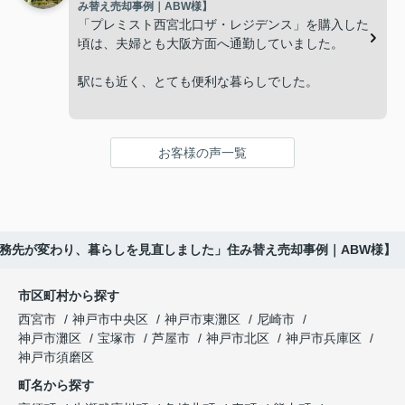
ランドメゾン西宮北口昭和園」の査定だけでなく、
み替え売却事例｜ABW様】
「こういう土地は人気がないのでは。」
売却と新居への住み替え時期を無理なく進められる
「プレミスト西宮北口ザ・レジデンス」を購入した
よう細かくサポートしてくださいました。
頃は、夫婦とも大阪方面へ通勤していました。
という不安があり、相談するまでに少し時間がかか
りました。
販売活動では、西宮北口駅へのアクセス、阪急西宮
駅にも近く、とても便利な暮らしでした。
ガーデンズ、医療機関、商業施設など、日々の暮ら
インフィニティエステートさんへ相談すると、路地
しに便利な住環境を丁寧に紹介してくださいまし
しかし数年後、主人は神戸方面へ、私は西宮市内へ
状敷地には車通りが少なく、落ち着いた暮らしを希
た。
と勤務先が変わり、毎日の生活リズムが以前とは大
望される方から一定の需要があることを教えていた
お客様の声一覧
きく変化しました。
だきました。
ご購入いただいたご家族は、
通勤時間だけではなく、子どもの送り迎えや買い物
販売活動では、門戸厄神駅へのアクセスや周辺の教
「子育て環境も良く、長く安心して暮らせそうで
の動線も変わり、
育環境、公園、買い物施設など、生活のしやすさも
す。」
丁寧に紹介してくださいました。
勤務先が変わり、暮らしを見直しました」住み替え売却事例｜ABW様】
「今の生活に合う住まいを考えよう。」
と笑顔で話され、この住まいを新しい生活の場とし
内覧に来られたご家族は、
て選ばれました。
という話になりました。
市区町村から探す
西宮市
神戸市中央区
神戸市東灘区
尼崎市
「小さな子どもがいるので、道路から少し離れてい
現在は夫婦二人の生活に合った住まいで、趣味や旅
インフィニティエステートさんへ相談すると、「プ
神戸市灘区
宝塚市
芦屋市
神戸市北区
神戸市兵庫区
る安心感がありますね。」
行を楽しみながら、ゆったりとした毎日を過ごして
レミスト西宮北口ザ・レジデンス」の査定だけでな
神戸市須磨区
います。
く、住み替え先とのスケジュール調整や資金計画も
と前向きに評価してくださいました。
町名から探す
丁寧にサポートしてくださいました。
住み替えによって、これからの人生がさらに楽しみ