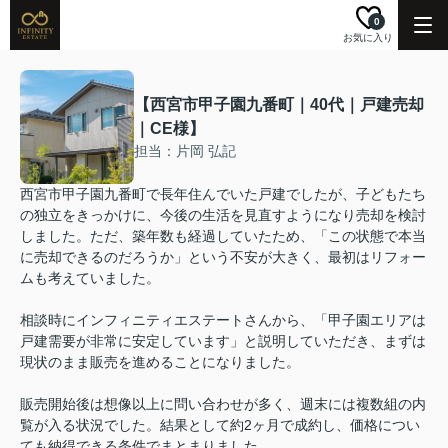
0
お気に入り
【西宮市甲子園九番町｜40代｜戸建売却
｜CE様】
担当：片岡 弘記
西宮市甲子園九番町で長年住んでいた戸建でしたが、子どもたち
の独立をきっかけに、今後の生活を見直すようになり売却を検討
しました。ただ、築年数も経過していたため、「この状態で本当
に売却できるのだろうか」という不安が大きく、最初はリフォー
ムも考えていました。
相談時にインフィニティエステートさんから、「甲子園エリアは
戸建需要が非常に安定しています」と説明していただき、まずは
現状のまま販売を進めることになりました。
販売開始後は想像以上に問い合わせが多く、週末には複数組の内
覧が入る状況でした。結果として約2ヶ月で成約し、価格につい
ても納得できる条件でまとまりました。