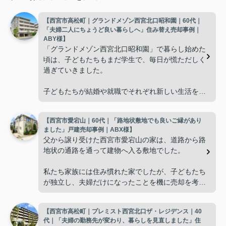
【西宮市高松町｜グランドメゾン西宮北口昭和園｜60代｜
「夫婦二人にちょうど良い暮らしへ」住み替え売却事例｜
ABY様】
「グランドメゾン西宮北口昭和園」で暮らし始めた
頃は、子どもたちもまだ学生で、毎日が慌ただしく
過ぎていきました。
子どもたちが結婚や就職でそれぞれ新しい生活を始
め、夫婦二人だけの時間が増えると、
【西宮市愛宕山｜60代｜「路地状敷地でも良いご縁があり
「これからの暮らしに合った住まいを選びたい
ました」戸建売却事例｜ABX様】
ね。」
父から譲り受けた西宮市愛宕山の家は、道路から路
地状の通路を通って建物へ入る敷地でした。
と自然に話すようになりました。
私たち家族には住み慣れた家でしたが、子どもたち
広さよりも、掃除や管理がしやすく、毎日の生活を
が独立し、夫婦だけになったことを機に売却を考え
快適に送れることを重視するようになり、住み替え
るようになりました。
を決意しました。
【西宮市高松町｜プレミスト西宮北口ザ・レジデンス｜40
ただ、
インフィニティエステートさんへ相談すると、「グ
代｜「夫婦の勤務先が変わり、暮らしを見直しました」住