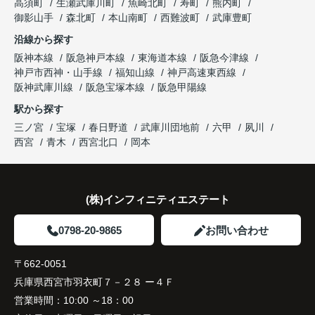
高須町
生瀬武庫川町
魚崎北町
寿町
熊内町
思い込みだけで判断せず、専門家へ相談して本当に
になりました。
販売活動では、西宮北口駅へのアクセス、阪急西宮
御影山手
森北町
本山南町
西難波町
武庫豊町
良かったと思います。
ガーデンズ、教育施設、生活利便施設など、このマ
沿線から探す
ンションならではの魅力を詳しく紹介してください
大切な住まいを安心して次のご家族へ引き継ぐこと
阪神本線
阪急神戸本線
東海道本線
阪急今津線
ました。
ができました。
神戸市西神・山手線
福知山線
神戸高速東西線
阪神武庫川線
阪急宝塚本線
阪急甲陽線
購入されたご夫婦は、
駅から探す
「夫婦とも通勤しやすく、将来も安心して暮らせる
三ノ宮
宝塚
春日野道
武庫川団地前
六甲
夙川
環境ですね。」
西宮
青木
西宮北口
岡本
と話され、ご契約となりました。
住み替え後は家族全員の生活動線が良くなり、毎日
(株)インフィニティエステート
にゆとりが生まれています。
0798-20-9865
お問い合わせ
住まいを変えたことで、家族との時間も以前より増
えたように感じています。
〒662-0051
兵庫県西宮市羽衣町７－２８ ー４Ｆ
営業時間：
10:00 ～18：00