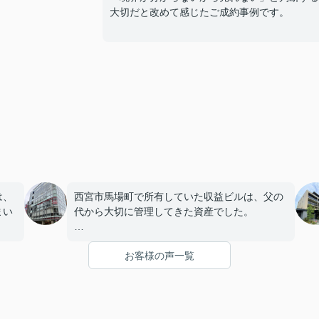
大切だと改めて感じたご成約事例です。
は、
西宮市馬場町で所有していた収益ビルは、父の
まい
代から大切に管理してきた資産でした。
店舗や事務所の入居者様にも恵まれ、長年安定
お客様の声一覧
を始
した賃貸経営を続けてきましたが、建物の修繕
。
や設備更新など、管理の負担が年々大きくなっ
てきました。
子どもたちはそれぞれ別の仕事に就いており、