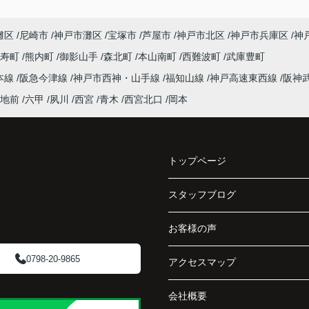
「将来、このビルの管理を任せるのは難しいか
灘区
尼崎市
神戸市灘区
宝塚市
芦屋市
神戸市北区
神戸市兵庫区
神
もしれない。」
寿町
熊内町
御影山手
森北町
本山南町
西難波町
武庫豊町
うど
と家族で話し合うようになりました。
本線
阪急今津線
神戸市西神・山手線
福知山線
神戸高速東西線
阪神
まし
インフィニティエステートさんへ相談すると、
地前
六甲
夙川
西宮
青木
西宮北口
岡本
収益ビルとしての資産価値や収支状況を丁寧に
と、
分析し、投資家向けの販売方法をご提案いただ
く、
きました。
で丁
トップページ
賃貸借契約や修繕履歴なども分かりやすく整理
してくださり、安心して販売活動を進めること
スタッフブログ
阪急
ができました。
ど、
お客様の声
介し
購入された法人様は、
「立地も良く、長期保有したい物件です。」
0798-20-9865
アクセスマップ
と話され、このビルを大切に運営してくださる
会社概要
です
ことになりました。