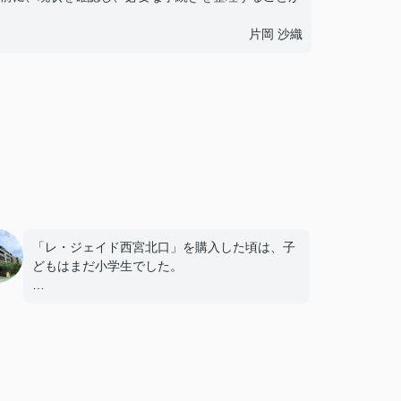
片岡 沙織
「レ・ジェイド西宮北口」を購入した頃は、子
どもはまだ小学生でした。
毎日近くの公園で遊び、休日には阪急西宮ガー
デンズへ買い物に出掛けるなど、とても充実し
た毎日を過ごしていました。
年月が経ち、子どもが高校進学を意識する年齢
になると、