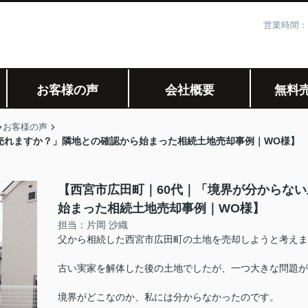
営業時間：
お客様の声
会社概要
無料
お客様の声
売れますか？」隣地との確認から始まった相続土地売却事例｜WO様】
【西宮市広田町｜60代｜「境界が分からな
始まった相続土地売却事例｜WO様】
担当：片岡 沙織
父から相続した西宮市広田町の土地を売却しようと考えま
古い実家を解体した後の土地でしたが、一つ大きな問題が
境界がどこなのか、私には分からなかったのです。