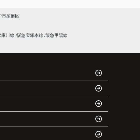
「通学時間や家族の生活リズムを考えた住まい
戸市須磨区
を選びたい。」
と夫婦で話し合うようになりました。
武庫川線
阪急宝塚本線
阪急甲陽線
インフィニティエステートさんへ相談すると、
「レ・ジェイド西宮北口」の査定だけでなく、
新居購入とのタイミングや資金計画についても
丁寧に説明してくださいました。
販売活動では、西宮北口駅へのアクセス、阪急
西宮ガーデンズ、教育施設、商業施設など、こ
のエリアならではの魅力を分かりやすく紹介し
てくださいました。
購入されたご家族は、
「通勤にも通学にも便利な環境ですね。」
と大変喜ばれ、この住まいを選ばれました。