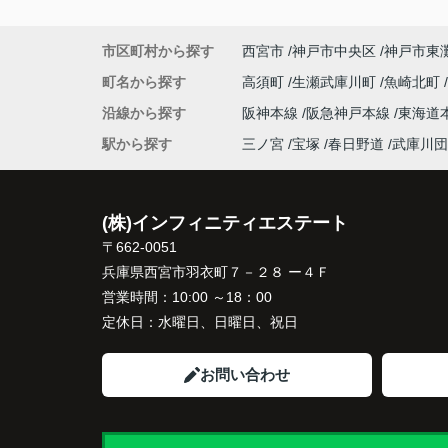
「今の私たちには少し広すぎるね。」
市区町村から探す
西宮市
神戸市中央区
神戸市東
と話すことが多くなりました。
町名から探す
高須町
生瀬武庫川町
魚崎北町
掃除や管理の負担も考え、夫婦二人にちょ
沿線から探す
阪神本線
阪急神戸本線
東海道
良い広さの住まいへ住み替えることを決め
た。
駅から探す
三ノ宮
宝塚
春日野道
武庫川団
インフィニティエステートさんへ相談する
「パークナード西宮北口」の査定だけでな
(株)インフィニティエステート
住み替え先とのスケジュールや資金計画ま
〒662-0051
寧にサポートしてくださいました。
兵庫県西宮市羽衣町７－２８ ー４Ｆ
販売活動では、西宮北口駅へのアクセス、
営業時間：
10:00 ～18：00
西宮ガーデンズ、医療機関や買い物施設な
定休日：
水曜日、日曜日、祝日
将来も安心して暮らせる住環境を詳しく紹
ていただきました。
お問い合わせ
購入されたご家族は、
「子育てにも便利で、とても住みやすそう