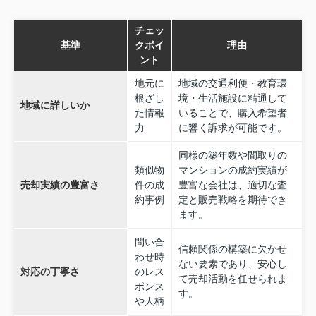
チェッ
基準
クポイ
理由
ント
地元に
地域の交通利便・教育環
根ざし
境・生活施設に精通して
地域に詳しいか
た情報
いることで、購入希望者
力
に響く訴求が可能です。
同様の築年数や間取りの
類似物
マンションの成約実績が
売却実績の豊富さ
件の成
豊富な会社は、適切な査
約事例
定と販売戦略を期待でき
ます。
問い合
信頼関係の構築に欠かせ
わせ時
ない要素であり、安心し
対応の丁寧さ
のレス
て売却活動を任せられま
ポンス
す。
や人柄