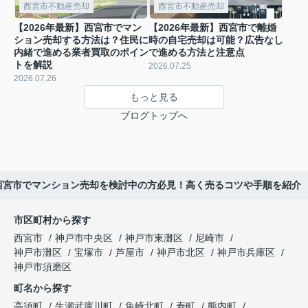
西宮市不動産売却
西宮市不動産売却
【2026年最新】西宮市でマン
【2026年最新】西宮市で離婚
ション売却する方法は？住民に
時の自宅売却は可能？広告なし
内緒で進める業者買取のポイン
で進める方法と注意点
トを解説
2026.07.25
2026.07.26
もっと見る
ブログトップへ
】西宮市でマンション売却を検討中の方必見！高く売るコツや手順を紹介
市区町村から探す
西宮市
神戸市中央区
神戸市東灘区
尼崎市
神戸市灘区
宝塚市
芦屋市
神戸市北区
神戸市兵庫区
神戸市須磨区
町名から探す
高須町
生瀬武庫川町
魚崎北町
寿町
熊内町