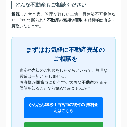
どんな不動産もご相談ください
相続
した空き家、管理が難しい土地、再建築不可物件な
ど、他社で断られた
不動産
の
売却
や
買取
も積極的に査定・
買取
いたします。
まずはお気軽に不動産売却の
ご相談を
査定や
売却
のご相談をしたからといって、無理な
営業は一切い たしません。
お客様が
西宮市
に所有する大切な
不動産
の 資産
価値を知ることから始めてみませんか？
かんたん60秒！西宮市の物件の 無料査
定はこちら