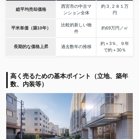
西宮市の中古マ
約３,２８１万
総平均売却価格
ンション全体
円
比較的新しい物
平米単価（築10年）
約69万円／㎡
件
約＋3％、９年
長期的な価格上昇
過去数年の推移
で約＋30％
高く売るための基本ポイント（立地、築年
数、内装等）