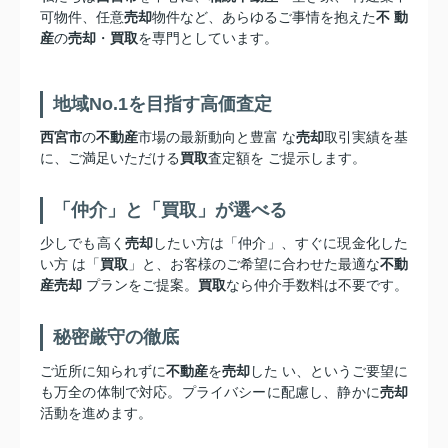
可物件、任意
売却
物件など、あらゆるご事情を抱えた
不 動
産
の
売却
・
買取
を専門としています。
地域No.1を目指す高価査定
西宮市
の
不動産
市場の最新動向と豊富 な
売却
取引実績を基
に、ご満足いただける
買取
査定額を ご提示します。
「仲介」と「買取」が選べる
少しでも高く
売却
したい方は「仲介」、すぐに現金化した
い方 は「
買取
」と、お客様のご希望に合わせた最適な
不動
産売却
プランをご提案。
買取
なら仲介手数料は不要です。
秘密厳守の徹底
ご近所に知られずに
不動産
を
売却
した い、というご要望に
も万全の体制で対応。プライバシーに配慮し、静かに
売却
活動を進めます。