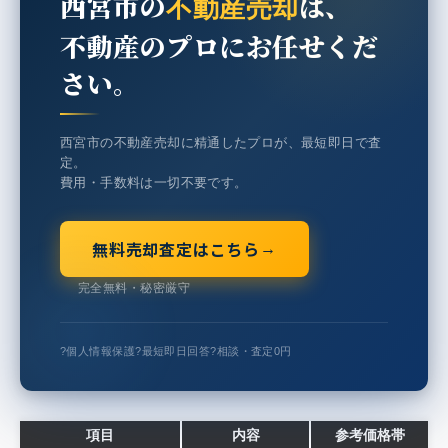
西宮市の
は、
不動産売却
不動産のプロにお任せくだ
さい。
西宮市の不動産売却に精通したプロが、最短即日で査
定。
費用・手数料は一切不要です。
無料売却査定はこちら
→
完全無料・秘密厳守
?
個人情報保護
?
最短即日回答
?
相談・査定0円
項目
内容
参考価格帯