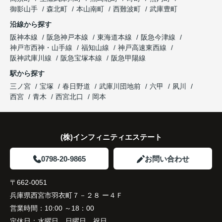
御影山手
森北町
本山南町
西難波町
武庫豊町
沿線から探す
阪神本線
阪急神戸本線
東海道本線
阪急今津線
神戸市西神・山手線
福知山線
神戸高速東西線
阪神武庫川線
阪急宝塚本線
阪急甲陽線
駅から探す
三ノ宮
宝塚
春日野道
武庫川団地前
六甲
夙川
西宮
青木
西宮北口
岡本
(株)インフィニティエステート
0798-20-9865
お問い合わせ
〒662-0051
兵庫県西宮市羽衣町７－２８ ー４Ｆ
営業時間：
10:00 ～18：00
定休日：
水曜日、日曜日、祝日