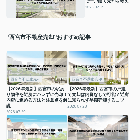
で一戸建て売却を考える
方へ！ファミリーが知っ
2026.02.15
ておきたい流れとポイン
ト
”西宮市不動産売却”おすすめ記事
西宮市不動産売却
西宮市不動産売却
【2026年最新】西宮市の駅あ
【2026年最新】西宮市の戸建
り物件を近所にバレずに売却！
て売却は内覧なしで可能？近所
内密に進める方法と注意点を解
に知られず早期売却するコツ
説
2026.07.28
2026.07.29