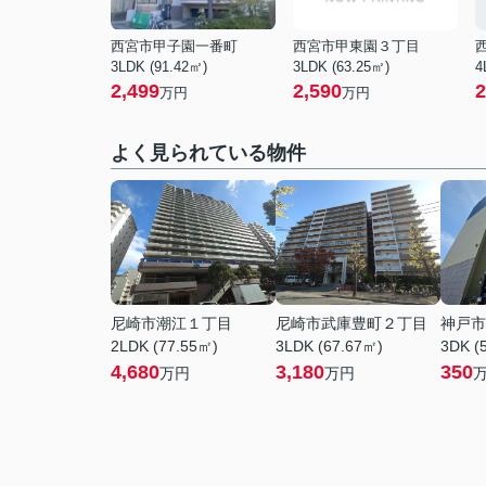
西宮市甲子園一番町
西宮市甲東園３丁目
3LDK (91.42㎡)
3LDK (63.25㎡)
4
2,499
2,590
2
万円
万円
よく見られている物件
尼崎市潮江１丁目
尼崎市武庫豊町２丁目
神戸市
2LDK (77.55㎡)
3LDK (67.67㎡)
3DK (
4,680
3,180
350
万円
万円