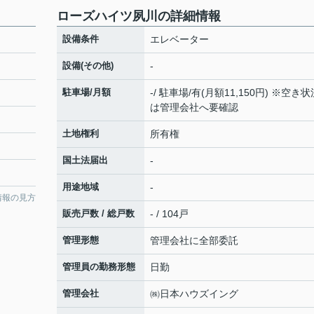
ローズハイツ夙川の詳細情報
設備条件
エレベーター
設備(その他)
-
駐車場/月額
-/ 駐車場/有(月額11,150円) ※空き状
は管理会社へ要確認
土地権利
所有権
国土法届出
-
用途地域
-
情報の見方
販売戸数 / 総戸数
- / 104戸
管理形態
管理会社に全部委託
管理員の勤務形態
日勤
管理会社
㈱日本ハウズイング