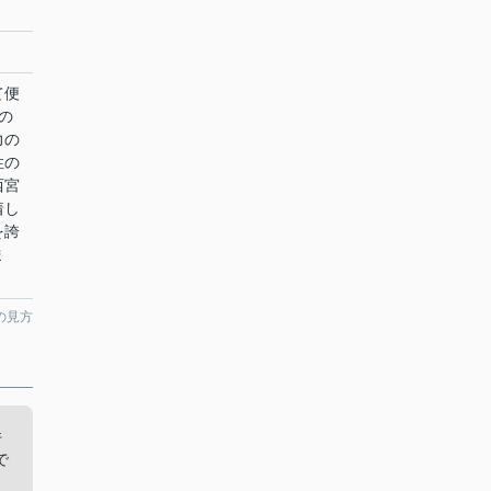
て便
の
力の
性の
西宮
着し
を誇
ま
の見方
件
で