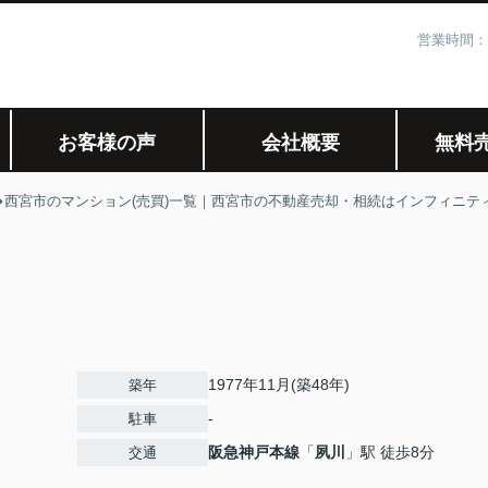
営業時間：
お客様の声
会社概要
無料
西宮市のマンション(売買)一覧｜西宮市の不動産売却・相続はインフィニテ
1977年11月(築48年)
築年
-
駐車
阪急神戸本線
「
夙川
」駅 徒歩8分
交通