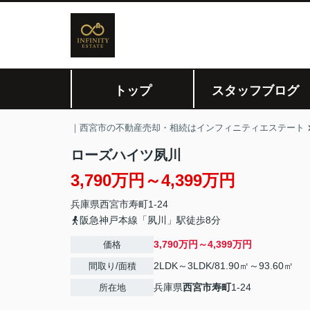
トップ
スタッフブログ
｜西宮市の不動産売却・相続はインフィニティエステート
ローズハイツ夙川
3,790万円～4,399万円
兵庫県
西宮市
寿町
1-24
阪急神戸本線「夙川」駅徒歩8分
3,790万円～4,399万円
価格
2LDK～3LDK/81.90㎡～93.60㎡
間取り/面積
兵庫県
西宮市
寿町
1-24
所在地