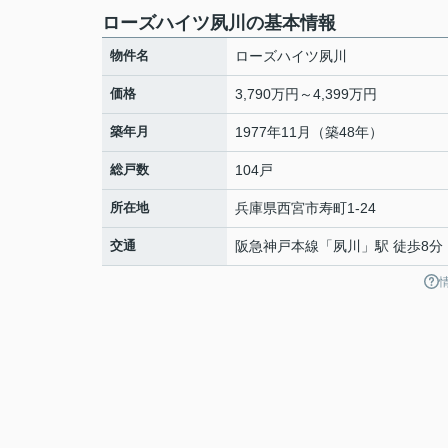
ローズハイツ夙川の基本情報
物件名
ローズハイツ夙川
価格
3,790万円～4,399万円
築年月
1977年11月（築48年）
総戸数
104戸
所在地
兵庫県
西宮市
寿町
1-24
交通
阪急神戸本線
「
夙川
」駅 徒歩8分