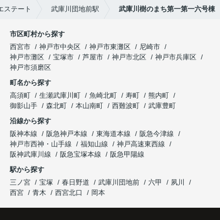
エステート
武庫川団地前駅
武庫川樹のまち第一第一六号棟
市区町村から探す
西宮市
神戸市中央区
神戸市東灘区
尼崎市
神戸市灘区
宝塚市
芦屋市
神戸市北区
神戸市兵庫区
神戸市須磨区
町名から探す
高須町
生瀬武庫川町
魚崎北町
寿町
熊内町
御影山手
森北町
本山南町
西難波町
武庫豊町
沿線から探す
阪神本線
阪急神戸本線
東海道本線
阪急今津線
神戸市西神・山手線
福知山線
神戸高速東西線
阪神武庫川線
阪急宝塚本線
阪急甲陽線
駅から探す
三ノ宮
宝塚
春日野道
武庫川団地前
六甲
夙川
西宮
青木
西宮北口
岡本