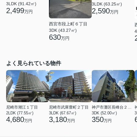
3LDK (91.42㎡)
3LDK (63.25㎡)
2,499
2,590
万円
万円
西宮市段上町６丁目
3DK (43.27㎡)
4
630
万円
よく見られている物件
尼崎市潮江１丁目
尼崎市武庫豊町２丁目
神戸市灘区長峰台２丁目
2LDK (77.55㎡)
3LDK (67.67㎡)
3DK (52.00㎡)
3
4,680
3,180
350
万円
万円
万円