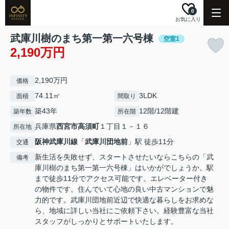
0
お気に入り
武庫川樹のまち第一第一六号棟
空室1
2,190万円
2,190万円
価格
74.11㎡
3LDK
面積
間取り
築43年
12階/12階建
築年数
所在階
兵庫県
西宮市
高須町
１丁目１－１６
所在地
阪神武庫川線
「
武庫川団地前
」駅 徒歩11分
交通
新生活を失敗せず、スタートさせたいならこちらの「武
備考
庫川樹のまち第一第一六号棟」はいかがでしょうか。駅
まで徒歩11分でアクセス可能です。エレベーター付き
の物件です。住んでいて心地の良い中古マンションで魅
力的です。武庫川団地前近辺で快適な暮らしをお求めな
ら、地域に詳しい当社にご依頼下さい。経験豊富な当社
スタッフがしっかりとサポートいたします。