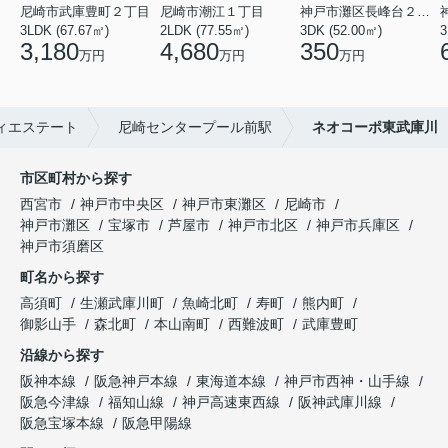
尼崎市武庫豊町２丁目
尼崎市潮江１丁目
神戸市灘区長峰台２丁目
3LDK (67.67㎡)
2LDK (77.55㎡)
3DK (52.00㎡)
3
3,180
4,680
350
万円
万円
万円
ィエステート
尼崎センタープール前駅
ネオコーポ東武庫川
市区町村から探す
西宮市
神戸市中央区
神戸市東灘区
尼崎市
神戸市灘区
宝塚市
芦屋市
神戸市北区
神戸市兵庫区
神戸市須磨区
町名から探す
高須町
生瀬武庫川町
魚崎北町
寿町
熊内町
御影山手
森北町
本山南町
西難波町
武庫豊町
沿線から探す
阪神本線
阪急神戸本線
東海道本線
神戸市西神・山手線
阪急今津線
福知山線
神戸高速東西線
阪神武庫川線
阪急宝塚本線
阪急甲陽線