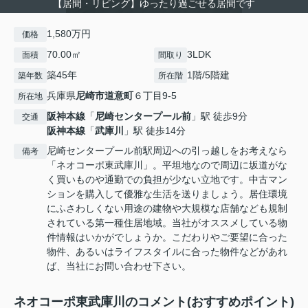
【居間・リビング】ゆったり過ごせる居間です
1,580万円
価格
70.00㎡
3LDK
面積
間取り
築45年
1階/5階建
築年数
所在階
兵庫県
尼崎市
道意町
６丁目9-5
所在地
阪神本線
「
尼崎センタープール前
」駅 徒歩9分
交通
阪神本線
「
武庫川
」駅 徒歩14分
尼崎センタープール前駅周辺への引っ越しをお考えなら
備考
「ネオコーポ東武庫川」。平坦地なので周辺に坂道がな
く買いものや通勤での負担が少ない立地です。中古マン
ションを購入して優雅な生活を送りましょう。居住環境
にふさわしくない用途の建物や大規模な店舗なども規制
されている第一種住居地域。当社がオススメしている物
件情報はいかがでしょうか。こだわりやご要望に合った
物件、あるいはライフスタイルに合った物件などがあれ
ば、当社にお問い合わせ下さい。
ネオコーポ東武庫川のコメント(おすすめポイント)