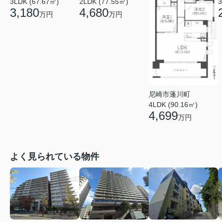
3LDK (67.67㎡)
2LDK (77.55㎡)
3
3,180
4,680
万円
万円
尼崎市蓬川町
4LDK (90.16㎡)
4,699
万円
よく見られている物件