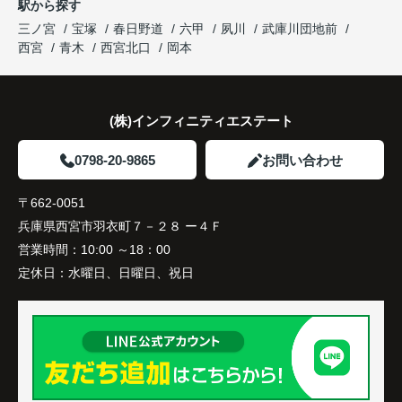
駅から探す
三ノ宮
宝塚
春日野道
六甲
夙川
武庫川団地前
西宮
青木
西宮北口
岡本
(株)インフィニティエステート
0798-20-9865
お問い合わせ
〒662-0051
兵庫県西宮市羽衣町７－２８ ー４Ｆ
営業時間：
10:00 ～18：00
定休日：
水曜日、日曜日、祝日