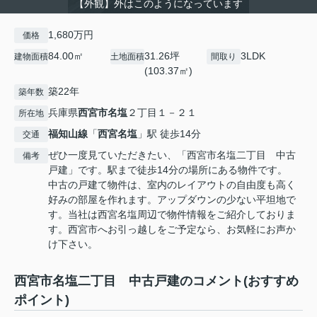
【外観】外はこのようになっています
1,680万円
価格
84.00㎡
31.26坪
3LDK
建物面積
土地面積
間取り
(103.37㎡)
築22年
築年数
兵庫県
西宮市
名塩
２丁目１－２１
所在地
福知山線
「
西宮名塩
」駅 徒歩14分
交通
ぜひ一度見ていただきたい、「西宮市名塩二丁目 中古
備考
戸建」です。駅まで徒歩14分の場所にある物件です。
中古の戸建て物件は、室内のレイアウトの自由度も高く
好みの部屋を作れます。アップダウンの少ない平坦地で
す。当社は西宮名塩周辺で物件情報をご紹介しておりま
す。西宮市へお引っ越しをご予定なら、お気軽にお声か
け下さい。
西宮市名塩二丁目 中古戸建のコメント(おすすめ
ポイント)