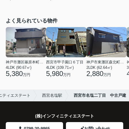
よく見られている物件
神戸市灘区篠原本町５丁目
西宮市甲子園口６丁目
神戸市東灘区森北町４丁目
4LDK (90.67㎡)
4LDK (109.71㎡)
2LDK (62.64㎡)
3
5,380
5,980
2,880
万円
万円
万円
ニティエステート
西宮名塩駅
西宮市名塩二丁目 中古戸建
(株)インフィニティエステート
0798-20-9865
お問い合わせ