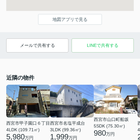
地図アプリで見る
メールで共有する
LINEで共有する
近隣の物件
西宮市山口町船坂
西宮市名塩平成台
西宮市甲子園口６丁目
5SDK (75.30㎡)
3LDK (99.36㎡)
4
4LDK (109.71㎡)
980
万円
1,999
5,980
万円
万円