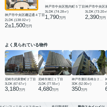
神戸市中央区熊内町５丁目
神戸市中央区
3LDK (74.28㎡)
3LDK (73.20㎡
神戸市中央区磯辺通４丁目
1,790
2,390
万円
万円
2LDK (138.02㎡)
2
1,500
億
万円
よく見られている物件
尼崎市武庫豊町２丁目
尼崎市潮江１丁目
神戸市灘区長峰台２丁目
3LDK (67.67㎡)
2LDK (77.55㎡)
3DK (52.00㎡)
3
3,180
4,680
350
万円
万円
万円
はインフィニティエステート
春日野道駅
熊内スカイハイツ