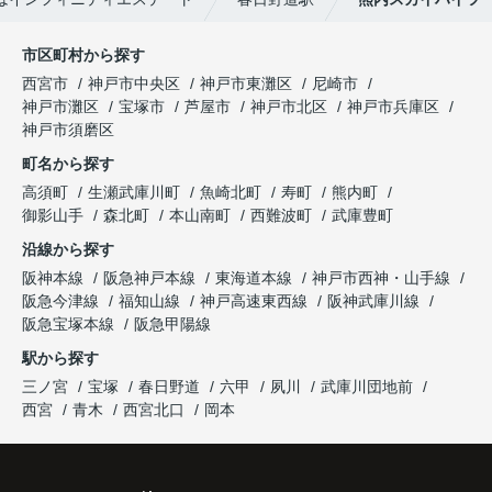
市区町村から探す
西宮市
神戸市中央区
神戸市東灘区
尼崎市
神戸市灘区
宝塚市
芦屋市
神戸市北区
神戸市兵庫区
神戸市須磨区
町名から探す
高須町
生瀬武庫川町
魚崎北町
寿町
熊内町
御影山手
森北町
本山南町
西難波町
武庫豊町
沿線から探す
阪神本線
阪急神戸本線
東海道本線
神戸市西神・山手線
阪急今津線
福知山線
神戸高速東西線
阪神武庫川線
阪急宝塚本線
阪急甲陽線
駅から探す
三ノ宮
宝塚
春日野道
六甲
夙川
武庫川団地前
西宮
青木
西宮北口
岡本