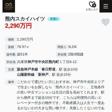
0
お気に入り
熊内スカイハイツ
空室1
2,290万円
2,290万円
価格
78.97㎡
3LDK
面積
間取り
築51年
2階/8階建
築年数
所在階
兵庫県
神戸市中央区
熊内町
１丁目8-12
所在地
阪急神戸本線
「
春日野道
」駅 徒歩10分
交通
山陽新幹線
「
新神戸
」駅 徒歩10分
こだわりで選びたい方におすすめ。神戸市中央区エリア
備考
で住まいをお探しなら「熊内スカイハイツ」。立地条件
の良い中古マンションは生活の質を高めてくれます。駅
から物件まで徒歩10分です。こちらは利便性の高いエ
レベーター付きの物件です。不動産購入は人生で一度あ
るかないかの大きな買い物です。失敗したくないのであ