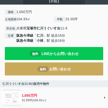
【外観】
1,650万円
価格
104.33㎡
31.55坪
土地面積
坪数
兵庫県
宝塚市
仁川うぐいす台
11-9
所在地
阪急今津線
「
仁川
」駅 徒歩16分
交通
阪急今津線
「
小林
」駅 徒歩16分
LINEからお問い合わせ
無料
お問い合わせ
無料
仁川うぐいす台11-9の販売中物件
1,650万円
31.55坪(104.33㎡)