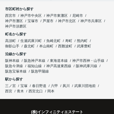
市区町村から探す
西宮市
神戸市中央区
神戸市東灘区
尼崎市
神戸市灘区
宝塚市
芦屋市
神戸市北区
神戸市兵庫区
神戸市須磨区
町名から探す
高須町
生瀬武庫川町
魚崎北町
寿町
熊内町
御影山手
森北町
本山南町
西難波町
武庫豊町
沿線から探す
阪神本線
阪急神戸本線
東海道本線
神戸市西神・山手線
阪急今津線
福知山線
神戸高速東西線
阪神武庫川線
阪急宝塚本線
阪急甲陽線
駅から探す
三ノ宮
宝塚
春日野道
六甲
夙川
武庫川団地前
西宮
青木
西宮北口
岡本
(株)インフィニティエステート