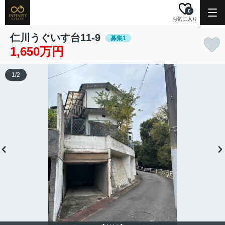
0
お気に入り
仁川うぐいす台11-9
募集1
1,650万円
1
/
2