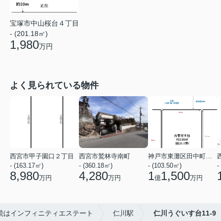
宝塚市中山桜台４丁目
- (201.18㎡)
1,980
万円
よく見られている物件
西宮市甲子園口２丁目
西宮市鷲林寺南町
神戸市東灘区田中町１丁目
- (163.17㎡)
- (360.18㎡)
- (103.50㎡)
-
8,980
4,280
1
1,500
万円
万円
億
万円
続はインフィニティエステート
仁川駅
仁川うぐいす台11-9