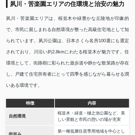
夙川・苦楽園エリアの住環境と治安の魅力
夙川・苦楽園エリアは、桜並木や緑豊かな丘陵地が印象的
で、市民に親しまれる自然環境が整った高級住宅地として知
られています。夙川公園は、日本さくら名所100選にも選定
されており、川沿い約2.8kmにわたる桜並木が魅力です。住
環境として、街路樹に彩られた遊歩道や静かな散策路が存在
し、戸建て住宅所有者にとって四季を感じながら暮らせる潤
いある環境です。
特徴
内容
桜並木・緑道・樋之池公園など、美
自然環境
しい景観と市民の憩いの場が充実
第一種低層住居専用地域を中心とし
街並み