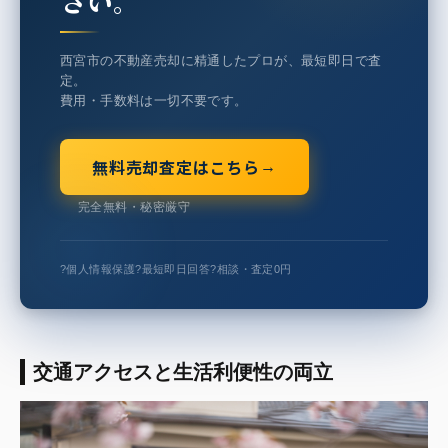
さい。
西宮市の不動産売却に精通したプロが、最短即日で査
定。
費用・手数料は一切不要です。
無料売却査定はこちら
→
完全無料・秘密厳守
?
個人情報保護
?
最短即日回答
?
相談・査定0円
交通アクセスと生活利便性の両立