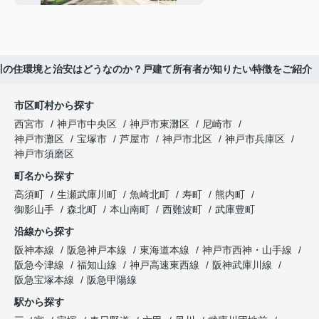
夙川の住環境と治安はどうなのか？戸建て所有者が知りたい特徴をご紹介
市区町村から探す
西宮市
神戸市中央区
神戸市東灘区
尼崎市
神戸市灘区
宝塚市
芦屋市
神戸市北区
神戸市兵庫区
神戸市須磨区
町名から探す
高須町
生瀬武庫川町
魚崎北町
寿町
熊内町
御影山手
森北町
本山南町
西難波町
武庫豊町
沿線から探す
阪神本線
阪急神戸本線
東海道本線
神戸市西神・山手線
阪急今津線
福知山線
神戸高速東西線
阪神武庫川線
阪急宝塚本線
阪急甲陽線
駅から探す