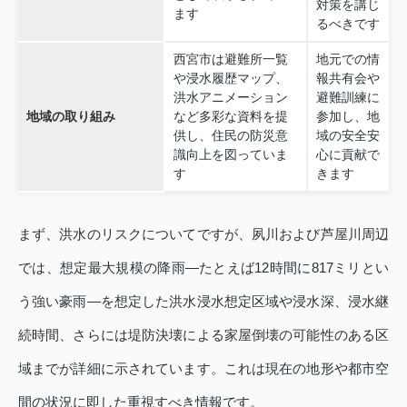
対策を講じ
ます
るべきです
西宮市は避難所一覧
地元での情
や浸水履歴マップ、
報共有会や
洪水アニメーション
避難訓練に
地域の取り組み
など多彩な資料を提
参加し、地
供し、住民の防災意
域の安全安
識向上を図っていま
心に貢献で
す
きます
まず、洪水のリスクについてですが、夙川および芦屋川周辺
では、想定最大規模の降雨—たとえば12時間に817ミリとい
う強い豪雨—を想定した洪水浸水想定区域や浸水深、浸水継
続時間、さらには堤防決壊による家屋倒壊の可能性のある区
域までが詳細に示されています。これは現在の地形や都市空
間の状況に即した重視すべき情報です。