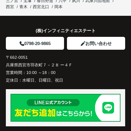
三ノ宮
宝塚
春日野道
六甲
夙川
武庫川団地前
西宮
青木
西宮北口
岡本
(株)インフィニティエステート
0798-20-9865
お問い合わせ
〒662-0051
兵庫県西宮市羽衣町７－２８ ー４Ｆ
営業時間：
10:00 ～18：00
定休日：
水曜日、日曜日、祝日