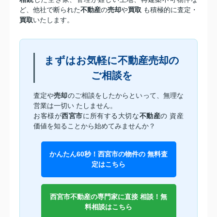
ど、他社で断られた
不動産
の
売却
や
買取
も積極的に査定・
買取
いたします。
まずはお気軽に不動産売却の
ご相談を
査定や
売却
のご相談をしたからといって、無理な
営業は一切い たしません。
お客様が
西宮市
に所有する大切な
不動産
の 資産
価値を知ることから始めてみませんか？
かんたん60秒！西宮市の物件の 無料査
定はこちら
西宮市不動産の専門家に直接 相談！無
料相談はこちら