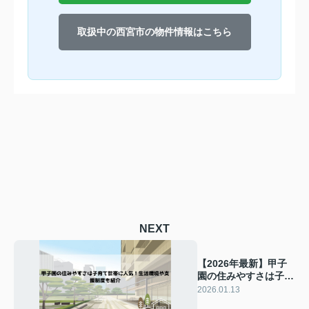
取扱中の西宮市の物件情報はこちら
NEXT
【2026年最新】甲子
園の住みやすさは子育
て世帯に人気！生活環
2026.01.13
境や支援制度も紹介