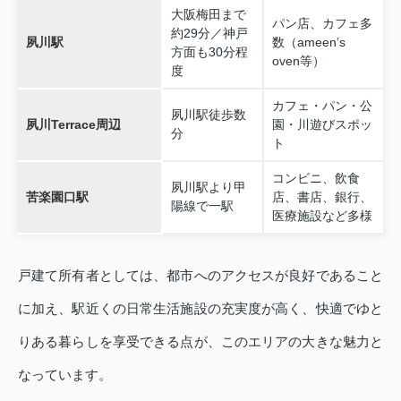
大阪梅田まで
パン店、カフェ多
約29分／神戸
夙川駅
数（ameen’s
方面も30分程
oven等）
度
カフェ・パン・公
夙川駅徒歩数
夙川Terrace周辺
園・川遊びスポッ
分
ト
コンビニ、飲食
夙川駅より甲
苦楽園口駅
店、書店、銀行、
陽線で一駅
医療施設など多様
戸建て所有者としては、都市へのアクセスが良好であること
に加え、駅近くの日常生活施設の充実度が高く、快適でゆと
りある暮らしを享受できる点が、このエリアの大きな魅力と
なっています。