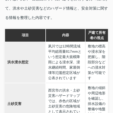
て、洪水や土砂災害などのハザード情報と、安全対策に関す
る情報を整理した内容です。
戸建て所有
項目
内容
者の視点
夙川では12時間流域
敷地の標高
平均総雨量817mmと
や浸水深を
いう想定最大規模降
把握し、階
洪水浸水想定
雨による浸水深、浸
段部分など
水継続時間、家屋倒
への浸水対
壊等氾濫想定区域が
策が可能で
公表されています
す
敷地の傾斜
西宮市の洪水・土砂
や周辺地形
災害ハザードマップ
を確認し、
では、赤色の区域が
土砂災害
排水設備の
土砂災害の危険地域
整備や地盤
として表示されてい