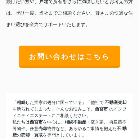
続けたい方や、戸建て所有をさらに満喫したいとお考えの方
は、ぜひ一度、当社までご相談ください。皆さまの快適な住
まい選びを全力でサポートいたします。
お問い合わせはこちら
「
相続
した実家の処分に困っている」「他社で
不動産売却
を断られてしまった」そんなお悩みこそ、
西宮市
のインフ
ィニティエステートにご相談ください。
私たちは
西宮市
を中心に、
相続不動産
・空き家、 再建築不
可物件、任意
売却
物件など、あらゆるご事情を抱えた
不 動
産
の
売却
・
買取
を専門としています。