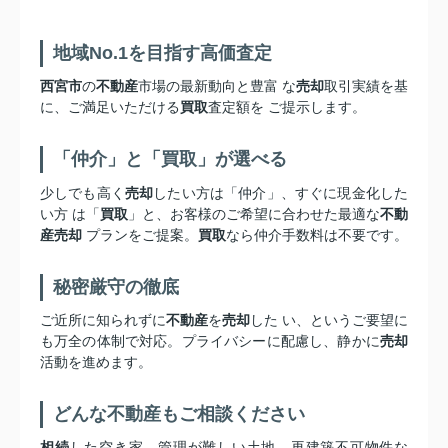
地域No.1を目指す高価査定
西宮市
の
不動産
市場の最新動向と豊富 な
売却
取引実績を基
に、ご満足いただける
買取
査定額を ご提示します。
「仲介」と「買取」が選べる
少しでも高く
売却
したい方は「仲介」、すぐに現金化した
い方 は「
買取
」と、お客様のご希望に合わせた最適な
不動
産売却
プランをご提案。
買取
なら仲介手数料は不要です。
秘密厳守の徹底
ご近所に知られずに
不動産
を
売却
した い、というご要望に
も万全の体制で対応。プライバシーに配慮し、静かに
売却
活動を進めます。
どんな不動産もご相談ください
相続
した空き家、管理が難しい土地、再建築不可物件な