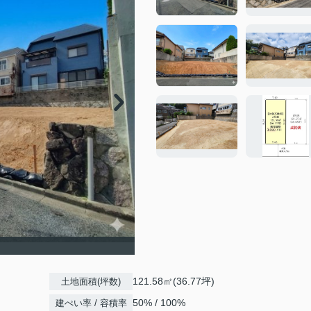
】
121.58㎡(36.77坪)
土地面積(坪数)
50% / 100%
建ぺい率 / 容積率