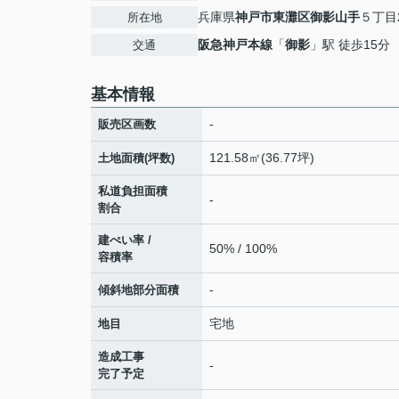
兵庫県
神戸市東灘区
御影山手
５丁目2
所在地
阪急神戸本線
「
御影
」駅 徒歩15分
交通
基本情報
-
販売区画数
121.58㎡(36.77坪)
土地面積(坪数)
私道負担面積
-
割合
建ぺい率 /
50% / 100%
容積率
-
傾斜地部分面積
宅地
地目
造成工事
-
完了予定