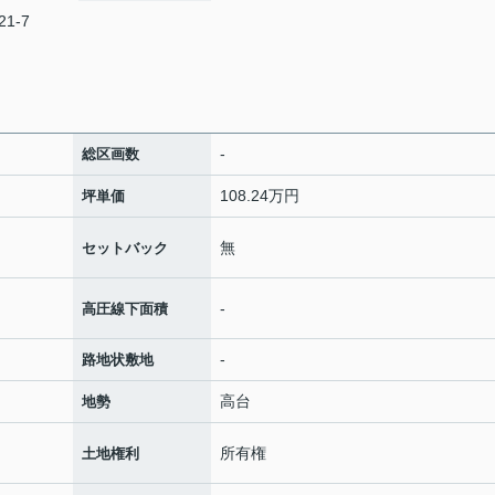
1-7
-
総区画数
108.24万円
坪単価
無
セットバック
-
高圧線下面積
-
路地状敷地
高台
地勢
所有権
土地権利