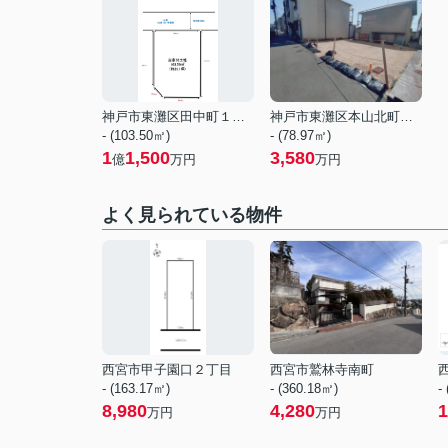
神戸市東灘区田中町１丁目
神戸市東灘区本山北町１丁目
- (103.50㎡)
- (78.97㎡)
1
1,500
3,580
億
万円
万円
よく見られている物件
西宮市甲子園口２丁目
西宮市鷲林寺南町
- (163.17㎡)
- (360.18㎡)
-
8,980
4,280
1
万円
万円