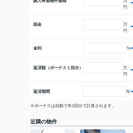
購入希望物件価格
万
円
頭金
万
円
金利
%
返済額（ボーナス１回分）
万
円
返済期間
年
※ボーナスは自動で年2回分で計算されます。
近隣の物件