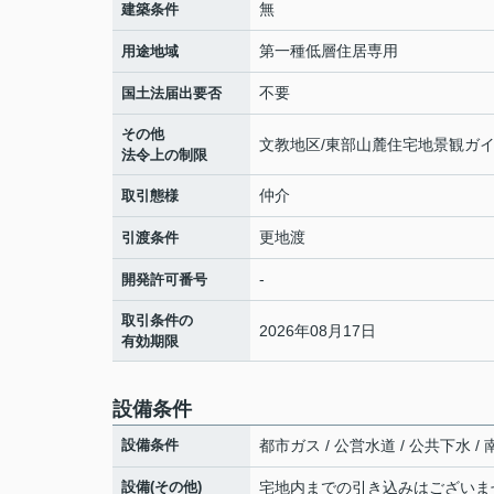
無
建築条件
第一種低層住居専用
用途地域
不要
国土法届出要否
その他
文教地区/東部山麓住宅地景観ガ
法令上の制限
仲介
取引態様
更地渡
引渡条件
-
開発許可番号
取引条件の
2026年08月17日
有効期限
設備条件
設備条件
都市ガス / 公営水道 / 公共下水 /
設備(その他)
宅地内までの引き込みはございま