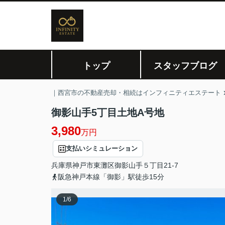
トップ
スタッフブログ
｜西宮市の不動産売却・相続はインフィニティエステート
御影山手5丁目土地A号地
3,980
万円
支払いシミュレーション
兵庫県
神戸市東灘区
御影山手
５丁目21-7
阪急神戸本線「御影」駅徒歩15分
1
/
6