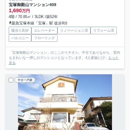
宝塚御殿山マンション
409
1,690
万円
4階 / 70.85㎡ / 3LDK /築52年
阪急宝塚本線「宝塚」駅 徒歩9分
陽当り良好
エレベーター
リノベーション済
リフォーム済
バルコニー
フローリング
「宝塚御殿山マンション」のここがイチオシ。中古でありながら、室内
もきれいな一押しのマンションとなっています。4人家族にぴ...
もっと
見る
中古一戸建