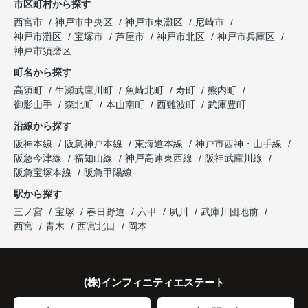
市区町村から探す
西宮市
神戸市中央区
神戸市東灘区
尼崎市
神戸市灘区
宝塚市
芦屋市
神戸市北区
神戸市兵庫区
神戸市須磨区
町名から探す
高須町
生瀬武庫川町
魚崎北町
寿町
熊内町
御影山手
森北町
本山南町
西難波町
武庫豊町
沿線から探す
阪神本線
阪急神戸本線
東海道本線
神戸市西神・山手線
阪急今津線
福知山線
神戸高速東西線
阪神武庫川線
阪急宝塚本線
阪急甲陽線
駅から探す
三ノ宮
宝塚
春日野道
六甲
夙川
武庫川団地前
西宮
青木
西宮北口
岡本
(株)インフィニティエステート