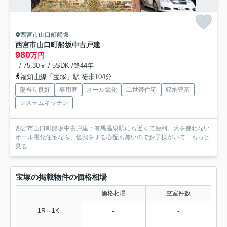
西宮市山口町船坂
西宮市山口町船坂中古戸建
980
万円
- / 75.30㎡ / 5SDK /築44年
福知山線「宝塚」駅 徒歩104分
陽当り良好
専用庭
オール電化
二世帯住宅
収納豊富
システムキッチン
西宮市山口町船坂中古戸建：有馬温泉駅にも近くて便利。火を使わない
オール電化住宅なら、怪我をする心配も無いのでお子様がいて...
もっと
見る
宝塚の掲載物件の価格相場
価格相場
空室件数
-
-
1R～1K