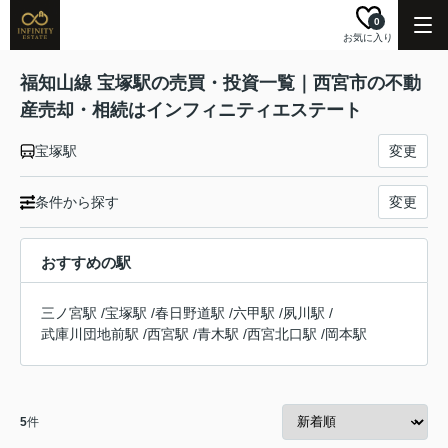
0
お気に入り
福知山線 宝塚駅の売買・投資一覧｜西宮市の不動
産売却・相続はインフィニティエステート
宝塚駅
変更
条件から探す
変更
おすすめの駅
三ノ宮駅
/
宝塚駅
/
春日野道駅
/
六甲駅
/
夙川駅
/
武庫川団地前駅
/
西宮駅
/
青木駅
/
西宮北口駅
/
岡本駅
5
件