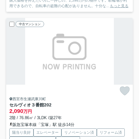
購入価格を抑えたい方に一押しの、2,598万円の物件です。駐輪場が利
用できるので、自転車の盗難の心配がありません。十分な...
もっと見る
中古マンション
西宮市生瀬武庫川町
セルヴィオ３番館
202
2,090
万円
2階 / 76.86㎡ / 3LDK /築27年
阪急宝塚本線「宝塚」駅 徒歩14分
陽当り良好
エレベーター
リノベーション済
リフォーム済