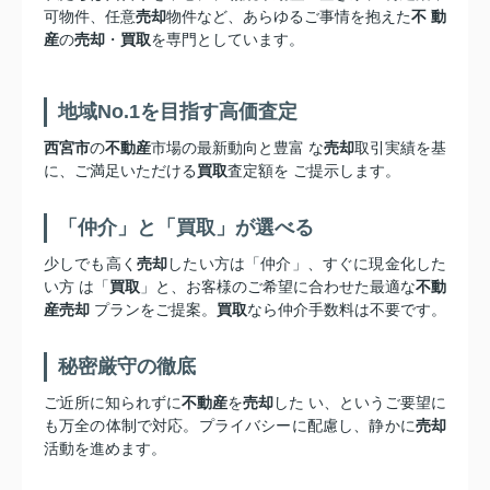
可物件、任意
売却
物件など、あらゆるご事情を抱えた
不 動
産
の
売却
・
買取
を専門としています。
地域No.1を目指す高価査定
西宮市
の
不動産
市場の最新動向と豊富 な
売却
取引実績を基
に、ご満足いただける
買取
査定額を ご提示します。
「仲介」と「買取」が選べる
少しでも高く
売却
したい方は「仲介」、すぐに現金化した
い方 は「
買取
」と、お客様のご希望に合わせた最適な
不動
産売却
プランをご提案。
買取
なら仲介手数料は不要です。
秘密厳守の徹底
ご近所に知られずに
不動産
を
売却
した い、というご要望に
も万全の体制で対応。プライバシーに配慮し、静かに
売却
活動を進めます。