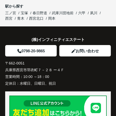
駅から探す
三ノ宮
宝塚
春日野道
武庫川団地前
六甲
夙川
西宮
青木
西宮北口
岡本
(株)インフィニティエステート
0798-20-9865
お問い合わせ
〒662-0051
兵庫県西宮市羽衣町７－２８ ー４Ｆ
営業時間：
10:00 ～18：00
定休日：
水曜日、日曜日、祝日