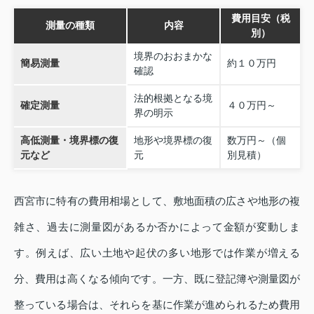
費用目安（税
測量の種類
内容
別）
境界のおおまかな
簡易測量
約１０万円
確認
法的根拠となる境
確定測量
４０万円～
界の明示
高低測量・境界標の復
地形や境界標の復
数万円～（個
元など
元
別見積）
西宮市に特有の費用相場として、敷地面積の広さや地形の複
雑さ、過去に測量図があるか否かによって金額が変動しま
す。例えば、広い土地や起伏の多い地形では作業が増える
分、費用は高くなる傾向です。一方、既に登記簿や測量図が
整っている場合は、それらを基に作業が進められるため費用