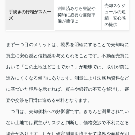
売却スケジ
測量済みなら登記や
手続きの⾏程がスムー
ュールの短
契約に必要な書類準
ズ
縮・安心感
備が簡便に
の提供
まず一つ目のメリットは、境界を明確にすることで売却時に
買主に安心感と信頼感を与えられることです。不動産売買に
おいて「この土地はどこまでか？」が曖昧では、取引が前に
進みにくくなる傾向にあります。測量により法務局資料など
に基づいた境界を示せれば、買主や銀行の不安を解消し、審
査や交渉を円滑に進める材料となります。
二つ目は、売却価格への好影響です。きちんと測量されてい
ない土地では買主がリスクと判断し、価格交渉で不利になる
場合があります。しかし確定測量を済ませて境界や面積が明