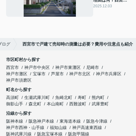
理由は何？西宮市
で適正価格を見抜
2025.12.03
く手順も紹介
ブログ
西宮市で戸建て売却時の測量は必要？費用や注意点も紹介
市区町村から探す
西宮市
神戸市中央区
神戸市東灘区
尼崎市
神戸市灘区
宝塚市
芦屋市
神戸市北区
神戸市兵庫区
神戸市須磨区
町名から探す
高須町
生瀬武庫川町
魚崎北町
寿町
熊内町
御影山手
森北町
本山南町
西難波町
武庫豊町
沿線から探す
阪神本線
阪急神戸本線
東海道本線
阪急今津線
神戸市西神・山手線
福知山線
神戸高速東西線
阪神武庫川線
阪急宝塚本線
阪急甲陽線