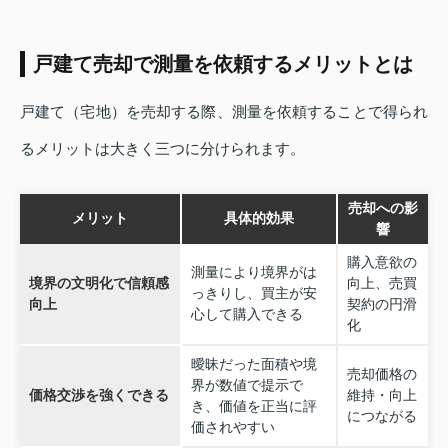
戸建て売却で測量を依頼するメリットとは
戸建て（宅地）を売却する際、測量を依頼することで得られ
るメリットは大きく三つに分けられます。
売却への影
メリット
具体的効果
響
購入意欲の
測量により境界がは
境界の⽂明化で信頼感
向上、売買
っきりし、買主が安
向上
契約の円滑
心して購入できる
化
曖昧だった面積や境
売却価格の
界が数値で提示で
価格交渉を強くできる
維持・向上
き、価値を正当に評
につながる
価されやすい