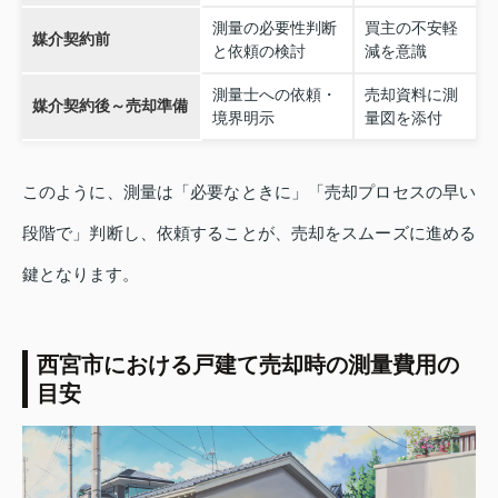
測量の必要性判断
買主の不安軽
媒介契約前
と依頼の検討
減を意識
測量士への依頼・
売却資料に測
媒介契約後～売却準備
境界明示
量図を添付
このように、測量は「必要なときに」「売却プロセスの早い
段階で」判断し、依頼することが、売却をスムーズに進める
鍵となります。
西宮市における戸建て売却時の測量費用の
目安