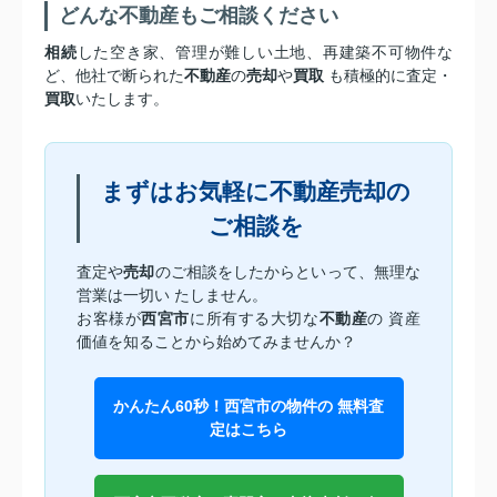
どんな不動産もご相談ください
相続
した空き家、管理が難しい土地、再建築不可物件な
ど、他社で断られた
不動産
の
売却
や
買取
も積極的に査定・
買取
いたします。
まずはお気軽に不動産売却の
ご相談を
査定や
売却
のご相談をしたからといって、無理な
営業は一切い たしません。
お客様が
西宮市
に所有する大切な
不動産
の 資産
価値を知ることから始めてみませんか？
かんたん60秒！西宮市の物件の 無料査
定はこちら