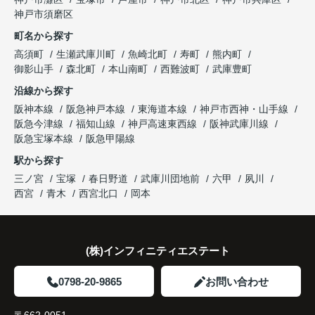
神戸市須磨区
町名から探す
高須町
生瀬武庫川町
魚崎北町
寿町
熊内町
御影山手
森北町
本山南町
西難波町
武庫豊町
沿線から探す
阪神本線
阪急神戸本線
東海道本線
神戸市西神・山手線
阪急今津線
福知山線
神戸高速東西線
阪神武庫川線
阪急宝塚本線
阪急甲陽線
駅から探す
三ノ宮
宝塚
春日野道
武庫川団地前
六甲
夙川
西宮
青木
西宮北口
岡本
(株)インフィニティエステート
0798-20-9865
お問い合わせ
〒662-0051