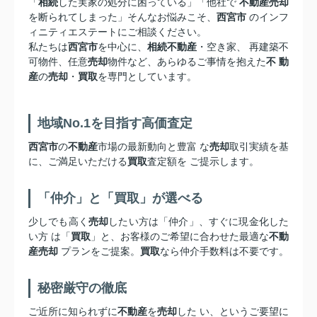
「
相続
した実家の処分に困っている」「他社で
不動産売却
を断られてしまった」そんなお悩みこそ、
西宮市
のインフ
ィニティエステートにご相談ください。
私たちは
西宮市
を中心に、
相続不動産
・空き家、 再建築不
可物件、任意
売却
物件など、あらゆるご事情を抱えた
不 動
産
の
売却
・
買取
を専門としています。
地域No.1を目指す高価査定
西宮市
の
不動産
市場の最新動向と豊富 な
売却
取引実績を基
に、ご満足いただける
買取
査定額を ご提示します。
「仲介」と「買取」が選べる
少しでも高く
売却
したい方は「仲介」、すぐに現金化した
い方 は「
買取
」と、お客様のご希望に合わせた最適な
不動
産売却
プランをご提案。
買取
なら仲介手数料は不要です。
秘密厳守の徹底
ご近所に知られずに
不動産
を
売却
した い、というご要望に