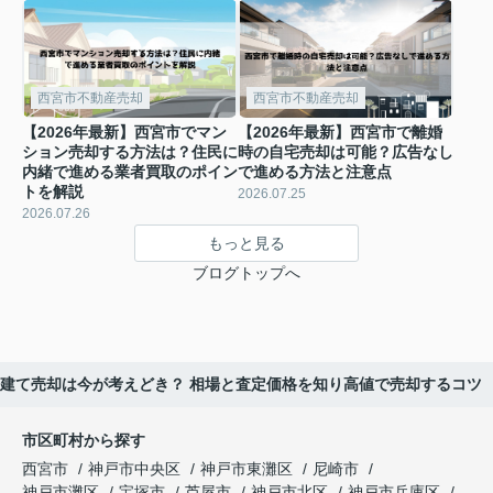
西宮市不動産売却
西宮市不動産売却
【2026年最新】西宮市でマン
【2026年最新】西宮市で離婚
ション売却する方法は？住民に
時の自宅売却は可能？広告なし
内緒で進める業者買取のポイン
で進める方法と注意点
トを解説
2026.07.25
2026.07.26
もっと見る
ブログトップへ
戸建て売却は今が考えどき？ 相場と査定価格を知り高値で売却するコツ
市区町村から探す
西宮市
神戸市中央区
神戸市東灘区
尼崎市
神戸市灘区
宝塚市
芦屋市
神戸市北区
神戸市兵庫区