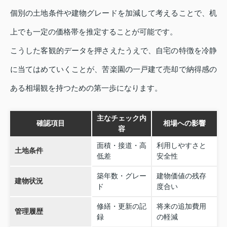
個別の土地条件や建物グレードを加減して考えることで、机
上でも一定の価格帯を推定することが可能です。
こうした客観的データを押さえたうえで、自宅の特徴を冷静
に当てはめていくことが、苦楽園の一戸建て売却で納得感の
ある相場観を持つための第一歩になります。
主なチェック内
確認項目
相場への影響
容
面積・接道・高
利用しやすさと
土地条件
低差
安全性
築年数・グレー
建物価値の残存
建物状況
ド
度合い
修繕・更新の記
将来の追加費用
管理履歴
録
の軽減