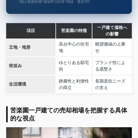
?
個人情報保護
?
最短即日回答
?
相談・査定0円
一戸建て価格へ
項目
苦楽園の特徴
の影響
高台中心の住宅
眺望価値の上乗
立地・地形
地
せ
ゆとりある邸宅
ブランド性によ
街並み
街
る底堅さ
静粛性と利便性
長期居住ニーズ
生活環境
の両立
の支え
苦楽園一戸建ての売却相場を把握する具体
的な視点