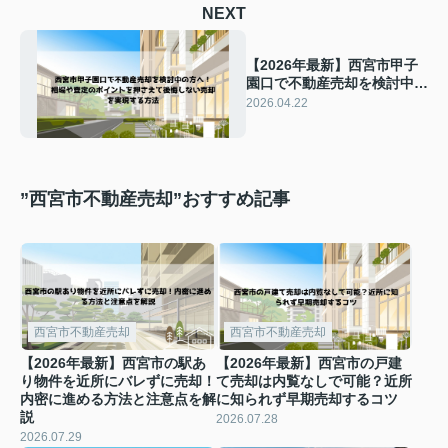
NEXT
【2026年最新】西宮市甲子
園口で不動産売却を検討中の
方へ！ 相場や査定のポイン
2026.04.22
トを押さえて後悔しない売却
を実現する方法
”西宮市不動産売却”おすすめ記事
西宮市不動産売却
西宮市不動産売却
【2026年最新】西宮市の駅あ
【2026年最新】西宮市の戸建
り物件を近所にバレずに売却！
て売却は内覧なしで可能？近所
内密に進める方法と注意点を解
に知られず早期売却するコツ
説
2026.07.28
2026.07.29