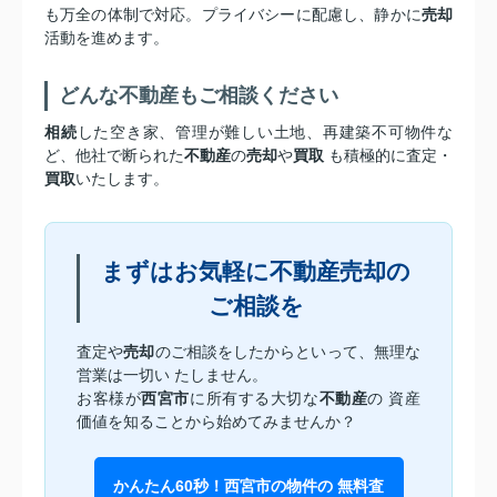
も万全の体制で対応。プライバシーに配慮し、静かに
売却
活動を進めます。
どんな不動産もご相談ください
相続
した空き家、管理が難しい土地、再建築不可物件な
ど、他社で断られた
不動産
の
売却
や
買取
も積極的に査定・
買取
いたします。
まずはお気軽に不動産売却の
ご相談を
査定や
売却
のご相談をしたからといって、無理な
営業は一切い たしません。
お客様が
西宮市
に所有する大切な
不動産
の 資産
価値を知ることから始めてみませんか？
かんたん60秒！西宮市の物件の 無料査