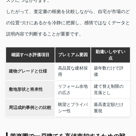
スクにつながります。
したがって、査定書の根拠を比較しながら、自宅が市場のど
の位置づけにあるかを冷静に把握し、感情ではなくデータと
説明内容で判断することが重要です。
勘違いしやすい
確認すべき評価項目
プレミアム要因
点
高品質な建材採
築年数だけで評
建物グレードと仕様
用
価
リフォーム余地
建て替え制限の
敷地形状と将来性
の広さ
見落とし
眺望とプライバ
最高査定額だけ
周辺成約事例との比較
シー性
重視