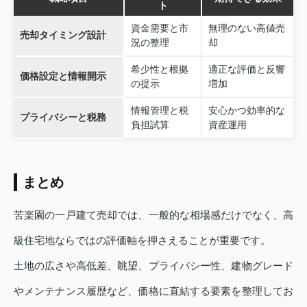
ト
資金需要と市
無理のない高値売
売却タイミング設計
況の整理
却
希少性と根拠
適正な評価と反響
価格設定と情報開示
の提示
増加
情報管理と税
安心かつ効率的な
プライバシーと税務
負担試算
資産運用
まとめ
苦楽園の一戸建て売却では、一般的な相場感だけでなく、高
級住宅地ならではの評価軸を押さえることが重要です。
土地の広さや高低差、眺望、プライバシー性、建物グレード
やメンテナンス履歴など、価格に直結する要素を整理してお