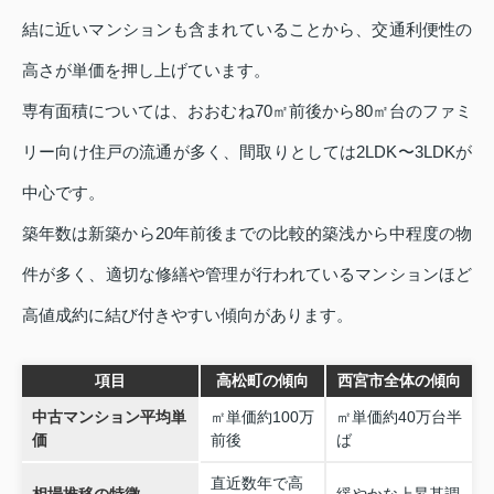
結に近いマンションも含まれていることから、交通利便性の
高さが単価を押し上げています。
専有面積については、おおむね70㎡前後から80㎡台のファミ
リー向け住戸の流通が多く、間取りとしては2LDK〜3LDKが
中心です。
築年数は新築から20年前後までの比較的築浅から中程度の物
件が多く、適切な修繕や管理が行われているマンションほど
高値成約に結び付きやすい傾向があります。
項目
高松町の傾向
西宮市全体の傾向
中古マンション平均単
㎡単価約100万
㎡単価約40万台半
価
前後
ば
直近数年で高
相場推移の特徴
緩やかな上昇基調