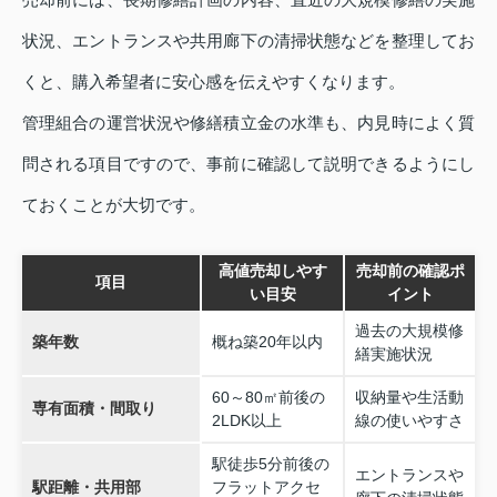
状況、エントランスや共用廊下の清掃状態などを整理してお
くと、購入希望者に安心感を伝えやすくなります。
管理組合の運営状況や修繕積立金の水準も、内見時によく質
問される項目ですので、事前に確認して説明できるようにし
ておくことが大切です。
高値売却しやす
売却前の確認ポ
項目
い目安
イント
過去の大規模修
築年数
概ね築20年以内
繕実施状況
60～80㎡前後の
収納量や生活動
専有面積・間取り
2LDK以上
線の使いやすさ
駅徒歩5分前後の
エントランスや
駅距離・共用部
フラットアクセ