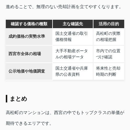
進めることで、無理のない売却計画を立てやすくなります。
確認する価格の種類
主な確認先
活用の目的
国土交通省の取引
高松町の実際
成約価格の実勢水準
価格情報
の相場把握
大手不動産ポータ
市内での位置
西宮市全体の相場
ルの相場データ
づけ確認
国土交通省や兵庫
将来性と売却
公示地価や地価調査
県の公表資料
時期の判断
まとめ
高松町のマンションは、西宮の中でもトップクラスの単価が
期待できるエリアです。