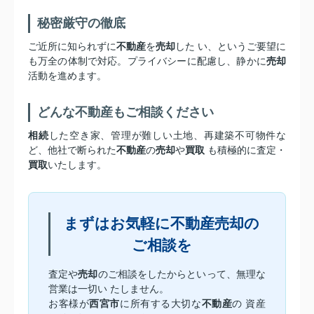
秘密厳守の徹底
ご近所に知られずに
不動産
を
売却
した い、というご要望に
も万全の体制で対応。プライバシーに配慮し、静かに
売却
活動を進めます。
どんな不動産もご相談ください
相続
した空き家、管理が難しい土地、再建築不可物件な
ど、他社で断られた
不動産
の
売却
や
買取
も積極的に査定・
買取
いたします。
まずはお気軽に不動産売却の
ご相談を
査定や
売却
のご相談をしたからといって、無理な
営業は一切い たしません。
お客様が
西宮市
に所有する大切な
不動産
の 資産