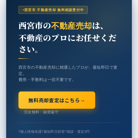
西宮市 不動産売却 無料相談受付中
西宮市の
は、
不動産売却
不動産のプロにお任せくだ
さい。
西宮市の不動産売却に精通したプロが、最短即日で査
定。
費用・手数料は一切不要です。
無料売却査定はこちら
→
完全無料・秘密厳守
?
個人情報保護
?
最短即日回答
?
相談・査定0円