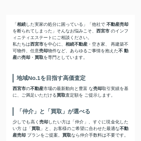
「
相続
した実家の処分に困っている」「他社で
不動産売却
を断られてしまった」そんなお悩みこそ、
西宮市
のインフ
ィニティエステートにご相談ください。
私たちは
西宮市
を中心に、
相続不動産
・空き家、 再建築不
可物件、任意
売却
物件など、あらゆるご事情を抱えた
不 動
産
の
売却
・
買取
を専門としています。
地域No.1を目指す高価査定
西宮市
の
不動産
市場の最新動向と豊富 な
売却
取引実績を基
に、ご満足いただける
買取
査定額を ご提示します。
「仲介」と「買取」が選べる
少しでも高く
売却
したい方は「仲介」、すぐに現金化した
い方 は「
買取
」と、お客様のご希望に合わせた最適な
不動
産売却
プランをご提案。
買取
なら仲介手数料は不要です。