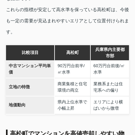
これらの指標が安定して高水準を保っている高松町は、今後
も一定の需要が見込まれやすいエリアとして位置付けられま
す。
兵庫県内主要都
比較項目
高松町
市部
中古マンション平均単
90万円台前半/
60万円台前後/㎡
価
㎡水準
水準
商業集積と住宅
業務系または住
立地の特徴
環境の両立
宅系への偏り
県内上位水準で
エリアにより横
地価動向
小幅上昇
ばいから微増
高松町でマンションを高値売却しやすい物