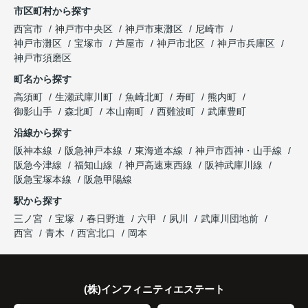
市区町村から探す
西宮市
神戸市中央区
神戸市東灘区
尼崎市
神戸市灘区
宝塚市
芦屋市
神戸市北区
神戸市兵庫区
神戸市須磨区
町名から探す
高須町
生瀬武庫川町
魚崎北町
寿町
熊内町
御影山手
森北町
本山南町
西難波町
武庫豊町
沿線から探す
阪神本線
阪急神戸本線
東海道本線
神戸市西神・山手線
阪急今津線
福知山線
神戸高速東西線
阪神武庫川線
阪急宝塚本線
阪急甲陽線
駅から探す
三ノ宮
宝塚
春日野道
六甲
夙川
武庫川団地前
西宮
青木
西宮北口
岡本
(株)インフィニティエステート