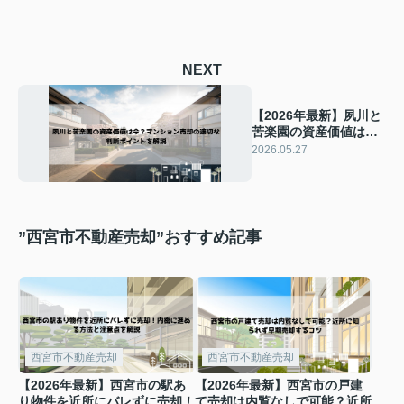
NEXT
【2026年最新】夙川と
苦楽園の資産価値は
今？マンション売却の
2026.05.27
適切な判断ポイントを
解説
”西宮市不動産売却”おすすめ記事
西宮市不動産売却
西宮市不動産売却
【2026年最新】西宮市の駅あ
【2026年最新】西宮市の戸建
り物件を近所にバレずに売却！
て売却は内覧なしで可能？近所