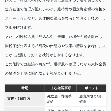
遠方在住で管理が難しいのか、維持費や固定資産税の負担を
どう考えるかなど、具体的な視点を共有しておくと後のトラ
ブルを防げます。
また、相続税の負担見込みや、売却した場合の資金計画も、
国税庁が公表する相続税の仕組みや税率の情報を参考に、大
まかに把握しておくと検討がしやすくなります。
この段階では結論を急がず、選択肢を整理しながら家族全員
の希望を丁寧に聞き取る姿勢が欠かせません。
時期
主な確認事項
ポイント
死亡届・葬儀手
届出期限と窓口
直後～7日以内
続き
確認
保険・年金等の
おくやみ案内で