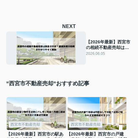
NEXT
【2026年最新】西宮市
の相続不動産売却は税
金が不安？譲渡所得や
2026.06.05
特例をわかりやすく解
説
”西宮市不動産売却”おすすめ記事
西宮市不動産売却
西宮市不動産売却
【2026年最新】西宮市の駅あ
【2026年最新】西宮市の戸建