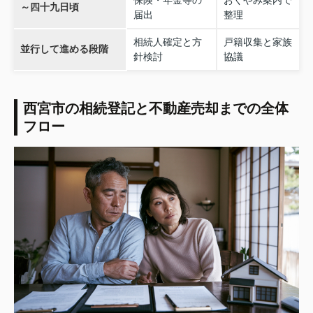
～四十九日頃
届出
整理
相続人確定と方
戸籍収集と家族
並行して進める段階
針検討
協議
西宮市の相続登記と不動産売却までの全体
フロー