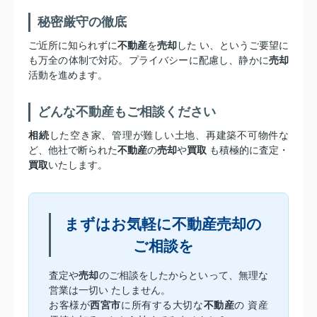
秘密厳守の徹底
ご近所に知られずに
不動産
を
売却
した い、というご要望に
も万全の体制で対応。プライバシーに配慮し、静かに
売却
活動を進めます。
どんな不動産もご相談ください
相続
した空き家、管理が難しい土地、再建築不可物件な
ど、他社で断られた
不動産
の
売却
や
買取
も積極的に査定・
買取
いたします。
まずはお気軽に不動産売却の
ご相談を
査定や
売却
のご相談をしたからといって、無理な
営業は一切い たしません。
お客様が
西宮市
に所有する大切な
不動産
の 資産