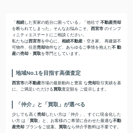
「
相続
した実家の処分に困っている」「他社で
不動産売却
を断られてしまった」そんなお悩みこそ、
西宮市
のインフ
ィニティエステートにご相談ください。
私たちは
西宮市
を中心に、
相続不動産
・空き家、 再建築不
可物件、任意
売却
物件など、あらゆるご事情を抱えた
不 動
産
の
売却
・
買取
を専門としています。
地域No.1を目指す高価査定
西宮市
の
不動産
市場の最新動向と豊富 な
売却
取引実績を基
に、ご満足いただける
買取
査定額を ご提示します。
「仲介」と「買取」が選べる
少しでも高く
売却
したい方は「仲介」、すぐに現金化した
い方 は「
買取
」と、お客様のご希望に合わせた最適な
不動
産売却
プランをご提案。
買取
なら仲介手数料は不要です。