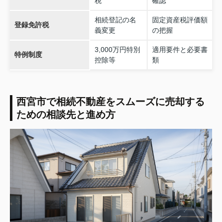
税
確認
相続登記の名
固定資産税評価額
登録免許税
義変更
の把握
3,000万円特別
適用要件と必要書
特例制度
控除等
類
西宮市で相続不動産をスムーズに売却する
ための相談先と進め方