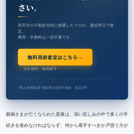
さい。
西宮市の不動産売却に精通したプロが、最短即日で査
定。
費用・手数料は一切不要です。
無料売却査定はこちら
→
完全無料・秘密厳守
?
個人情報保護
?
最短即日回答
?
相談・査定0円
親御さまが亡くなられた直後は、深い悲しみの中で多くの手
続きを進めなければならず、何から着手すべきか戸惑う方が