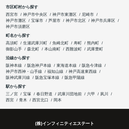
市区町村から探す
西宮市
神戸市中央区
神戸市東灘区
尼崎市
神戸市灘区
宝塚市
芦屋市
神戸市北区
神戸市兵庫区
神戸市須磨区
町名から探す
高須町
生瀬武庫川町
魚崎北町
寿町
熊内町
御影山手
森北町
本山南町
西難波町
武庫豊町
沿線から探す
阪神本線
阪急神戸本線
東海道本線
阪急今津線
神戸市西神・山手線
福知山線
神戸高速東西線
阪神武庫川線
阪急宝塚本線
阪急甲陽線
駅から探す
三ノ宮
宝塚
春日野道
武庫川団地前
六甲
夙川
西宮
青木
西宮北口
岡本
(株)インフィニティエステート