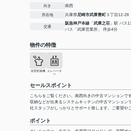
南西
向き
兵庫県
尼崎市
武庫豊町
３丁目12-28
所在地
阪急神戸本線
「
武庫之荘
」駅 バス1
交通
バス「武庫営業所」 停歩4分
物件の特徴
浴室乾燥機
エレベータ
ー
セールスポイント
こちらをご覧ください。南西向きの中古マンションで
収納などが出来るシステムキッチンの中古マンションで
社スタッフがしっかりとサポート致します。ご要望や
ポイント