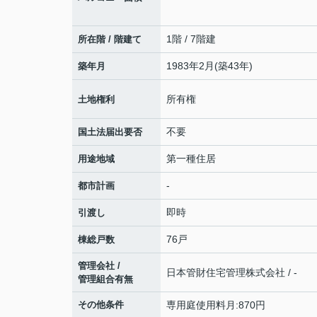
1階 / 7階建
所在階 / 階建て
1983年2月(築43年)
築年月
所有権
土地権利
不要
国土法届出要否
第一種住居
用途地域
-
都市計画
即時
引渡し
76戸
棟総戸数
管理会社 /
日本管財住宅管理株式会社 / -
管理組合有無
その他条件
専用庭使用料月:870円