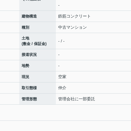
-
鉄筋コンクリート
建物構造
中古マンション
種別
土地
- / -
(敷金 / 保証金)
-
接道状況
-
地勢
空家
現況
仲介
取引態様
管理会社に一部委託
管理形態