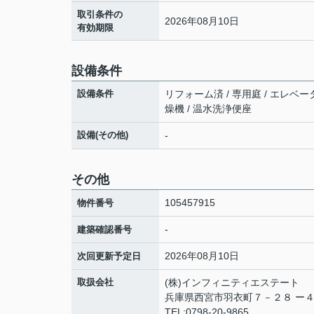
取引条件の
2026年08月10日
有効期限
設備条件
設備条件
リフォーム済 / 専用庭 / エレベー
燥機 / 温水洗浄便座
設備(その他)
-
その他
105457915
物件番号
-
建築確認番号
2026年08月10日
次回更新予定日
取扱会社
(株)インフィニティエステート
兵庫県西宮市羽衣町７－２８ ー
TEL:0798-20-9865