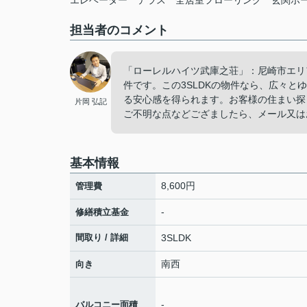
エレベーター
テラス
全居室フローリング
玄関ポ
担当者のコメント
「ローレルハイツ武庫之荘」：尼崎市エリ
件です。この3SLDKの物件なら、広々
る安心感を得られます。お客様の住まい探
片岡 弘記
ご不明な点などござましたら、メール又は
基本情報
8,600円
管理費
-
修繕積立基金
間取り / 詳細
3SLDK
南西
向き
-
バルコニー面積