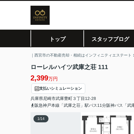
トップ
スタッフブログ
｜西宮市の不動産売却・相続はインフィニティエステート
ローレルハイツ武庫之荘 111
2,399
万円
支払いシミュレーション
兵庫県
尼崎市
武庫豊町
３丁目12-28
阪急神戸本線「武庫之荘」駅バス11分阪神バス「武
1
/
14