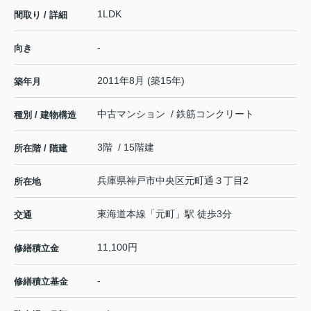
1LDK
間取り / 詳細
-
向き
2011年8月 (築15年)
築年月
中古マンション / 鉄筋コンクリート
種別 / 建物構造
3階 / 15階建
所在階 / 階建
兵庫県
神戸市中央区
元町通
３丁目2
所在地
東海道本線
「
元町
」駅 徒歩3分
交通
11,100円
修繕積立金
-
修繕積立基金