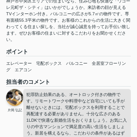
神戸市中央区エリアでの住まいなら、住み心地も快適な「ワコー
レ元町ザ・シティ」はいかがでしょうか。来訪者の顔が見える
TVインターホン付き。バルコニーの広さが5.7㎡の物件です。専
有面積55.3平米の物件です。お客様のこれからの生活に大きく関
わってくる住まい探しを、当社が誠心誠意を持ってお手伝い致し
ます。ぜひお客様の住まいに対するこだわりをお聞かせくださ
い。
ポイント
エレベーター
宅配ボックス
バルコニー
全居室フローリン
グ
エアコン
担当者のコメント
犯罪防止効果のある、オートロック付きの物件で
す。リモートワークや料理中など自宅にいても手が
離せないときには、宅配ボックスを利用することで
片岡 弘記
再配達する必要がありません。十分な広さのある
1LDKで快適な新婚生活をおくりましょう。お気に入
りの中古マンションで満足度の高い生活をしましょ
う。新居を構えるなら、こだわりの条件があるはず