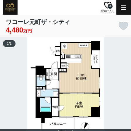
0
お気に入り
ワコーレ元町ザ・シティ
4,480
万円
1
/
1