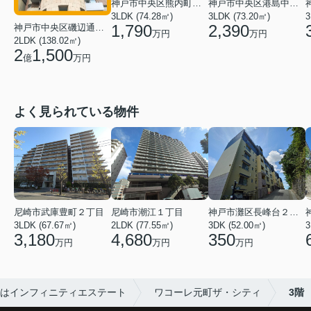
神戸市中央区熊内町５丁目
神戸市中央区港島中町６丁目
3LDK (74.28㎡)
3LDK (73.20㎡)
3
1,790
2,390
神戸市中央区磯辺通４丁目
万円
万円
2LDK (138.02㎡)
2
1,500
億
万円
よく見られている物件
尼崎市武庫豊町２丁目
尼崎市潮江１丁目
神戸市灘区長峰台２丁目
3LDK (67.67㎡)
2LDK (77.55㎡)
3DK (52.00㎡)
3
3,180
4,680
350
万円
万円
万円
続はインフィニティエステート
ワコーレ元町ザ・シティ
3階