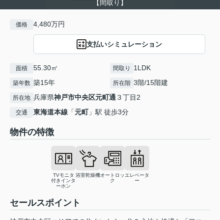
【間取り】
4,480万円
価格
支払いシミュレーション
55.30㎡
1LDK
面積
間取り
築15年
3階/15階建
築年数
所在階
兵庫県
神戸市中央区
元町通
３丁目2
所在地
東海道本線
「
元町
」駅 徒歩3分
交通
物件の特徴
TVモニタ
浴室乾燥機
オートロッ
エレベータ
付きインタ
ク
ー
ーホン
セールスポイント