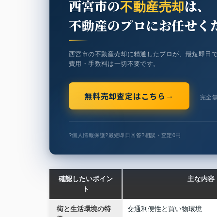
西宮市の
は、
不動産売却
不動産のプロにお任せく
西宮市の不動産売却に精通したプロが、最短即日
費用・手数料は一切不要です。
無料売却査定はこちら
→
完全
?
個人情報保護
?
最短即日回答
?
相談・査定0円
確認したいポイン
主な内容
ト
街と生活環境の特
交通利便性と買い物環境