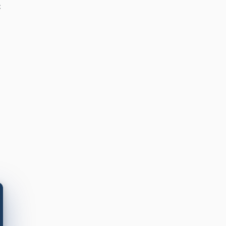
が
さ
内
ま