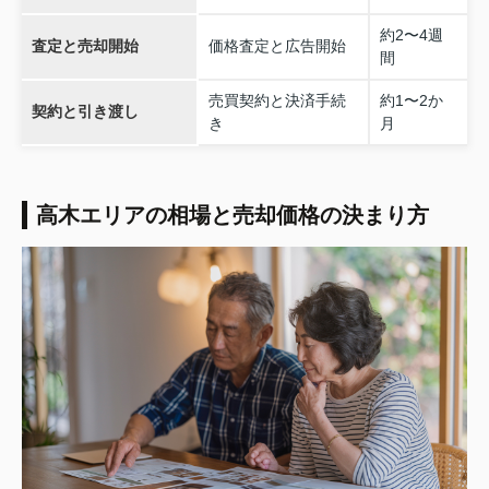
約2〜4週
査定と売却開始
価格査定と広告開始
間
売買契約と決済手続
約1〜2か
契約と引き渡し
き
月
高木エリアの相場と売却価格の決まり方