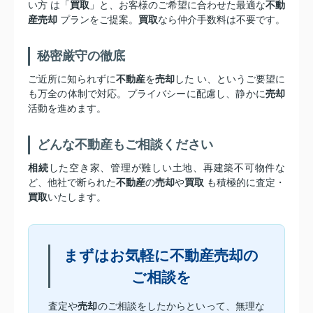
い方 は「
買取
」と、お客様のご希望に合わせた最適な
不動
産売却
プランをご提案。
買取
なら仲介手数料は不要です。
秘密厳守の徹底
ご近所に知られずに
不動産
を
売却
した い、というご要望に
も万全の体制で対応。プライバシーに配慮し、静かに
売却
活動を進めます。
どんな不動産もご相談ください
相続
した空き家、管理が難しい土地、再建築不可物件な
ど、他社で断られた
不動産
の
売却
や
買取
も積極的に査定・
買取
いたします。
まずはお気軽に不動産売却の
ご相談を
査定や
売却
のご相談をしたからといって、無理な