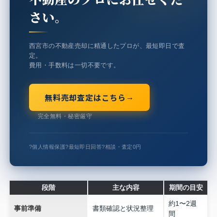
さい。
西宮市の不動産売却に精通したプロが、最短即日で査
定。
費用・手数料は一切不要です。
無料売却査定はこちら
→
完全無料・秘密厳守
?
個人情報保護
?
最短即日回答
?
相談・査定0円
段階
主な内容
期間の目安
約1〜2週
事前準備
書類確認と状況整理
間