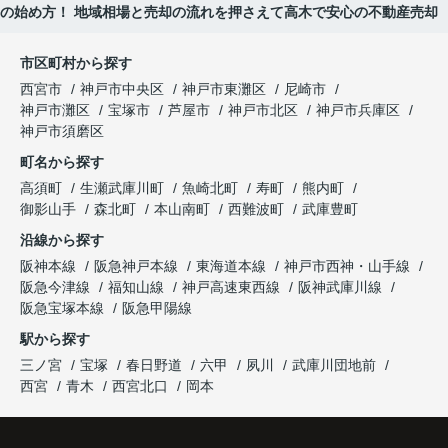
却の始め方！ 地域相場と売却の流れを押さえて高木で安心の不動産売却
市区町村から探す
西宮市
神戸市中央区
神戸市東灘区
尼崎市
神戸市灘区
宝塚市
芦屋市
神戸市北区
神戸市兵庫区
神戸市須磨区
町名から探す
高須町
生瀬武庫川町
魚崎北町
寿町
熊内町
御影山手
森北町
本山南町
西難波町
武庫豊町
沿線から探す
阪神本線
阪急神戸本線
東海道本線
神戸市西神・山手線
阪急今津線
福知山線
神戸高速東西線
阪神武庫川線
阪急宝塚本線
阪急甲陽線
駅から探す
三ノ宮
宝塚
春日野道
六甲
夙川
武庫川団地前
西宮
青木
西宮北口
岡本