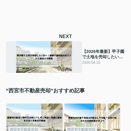
NEXT
【2026年最新】甲子園
で土地を売却したい方
へ！相続や遊休地のポ
2026.04.18
イントと進め方を解説
”西宮市不動産売却”おすすめ記事
西宮市不動産売却
西宮市不動産売却