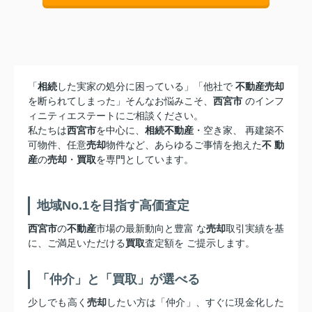
「
相続
した実家の処分に困っている」「他社で
不動産売却
を断られてしまった」そんなお悩みこそ、
西宮市
のインフ
ィニティエステートにご相談ください。
私たちは
西宮市
を中心に、
相続不動産
・空き家、 再建築不
可物件、任意
売却
物件など、あらゆるご事情を抱えた
不 動
産
の
売却
・
買取
を専門としています。
地域No.1を目指す高価査定
西宮市
の
不動産
市場の最新動向と豊富 な
売却
取引実績を基
に、ご満足いただける
買取
査定額を ご提示します。
「仲介」と「買取」が選べる
少しでも高く
売却
したい方は「仲介」、すぐに現金化した