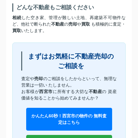
どんな不動産もご相談ください
相続
した空き家、管理が難しい土地、再建築不可物件な
ど、他社で断られた
不動産
の
売却
や
買取
も積極的に査定・
買取
いたします。
まずはお気軽に不動産売却の
ご相談を
査定や
売却
のご相談をしたからといって、無理な
営業は一切い たしません。
お客様が
西宮市
に所有する大切な
不動産
の 資産
価値を知ることから始めてみませんか？
かんたん60秒！西宮市の物件の 無料査
定はこちら