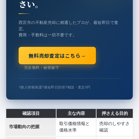
さい。
西宮市の不動産売却に精通したプロが、最短即日で査
定。
費用・手数料は一切不要です。
無料売却査定はこちら
→
完全無料・秘密厳守
?
個人情報保護
?
最短即日回答
?
相談・査定0円
確認項目
主な内容
押さえる目的
取引価格情報と
売却のしやすさ
市場動向の把握
価格水準
確認