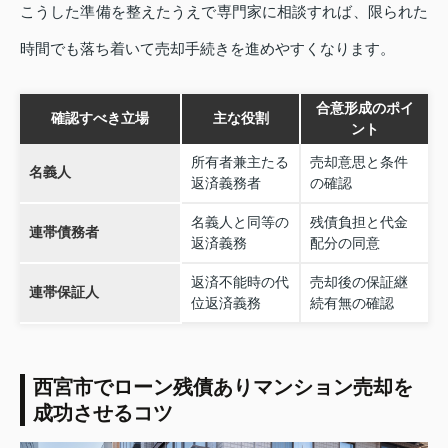
こうした準備を整えたうえで専門家に相談すれば、限られた
時間でも落ち着いて売却手続きを進めやすくなります。
合意形成のポイ
確認すべき立場
主な役割
ント
所有者兼主たる
売却意思と条件
名義人
返済義務者
の確認
名義人と同等の
残債負担と代金
連帯債務者
返済義務
配分の同意
返済不能時の代
売却後の保証継
連帯保証人
位返済義務
続有無の確認
西宮市でローン残債ありマンション売却を
成功させるコツ