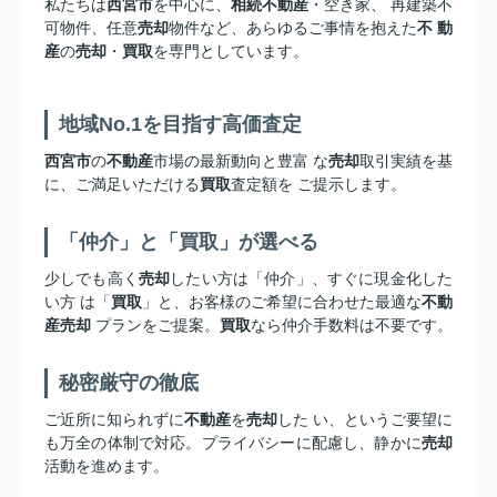
私たちは
西宮市
を中心に、
相続不動産
・空き家、 再建築不
可物件、任意
売却
物件など、あらゆるご事情を抱えた
不 動
産
の
売却
・
買取
を専門としています。
地域No.1を目指す高価査定
西宮市
の
不動産
市場の最新動向と豊富 な
売却
取引実績を基
に、ご満足いただける
買取
査定額を ご提示します。
「仲介」と「買取」が選べる
少しでも高く
売却
したい方は「仲介」、すぐに現金化した
い方 は「
買取
」と、お客様のご希望に合わせた最適な
不動
産売却
プランをご提案。
買取
なら仲介手数料は不要です。
秘密厳守の徹底
ご近所に知られずに
不動産
を
売却
した い、というご要望に
も万全の体制で対応。プライバシーに配慮し、静かに
売却
活動を進めます。