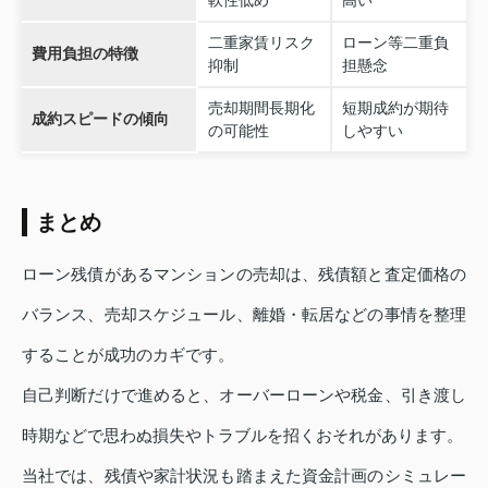
軟性低め
高い
二重家賃リスク
ローン等二重負
費用負担の特徴
抑制
担懸念
売却期間長期化
短期成約が期待
成約スピードの傾向
の可能性
しやすい
まとめ
ローン残債があるマンションの売却は、残債額と査定価格の
バランス、売却スケジュール、離婚・転居などの事情を整理
することが成功のカギです。
自己判断だけで進めると、オーバーローンや税金、引き渡し
時期などで思わぬ損失やトラブルを招くおそれがあります。
当社では、残債や家計状況も踏まえた資金計画のシミュレー