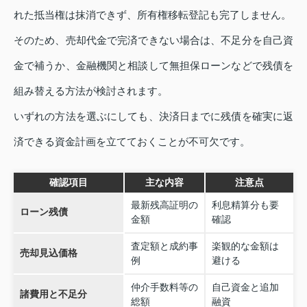
れた抵当権は抹消できず、所有権移転登記も完了しません。
そのため、売却代金で完済できない場合は、不足分を自己資
金で補うか、金融機関と相談して無担保ローンなどで残債を
組み替える方法が検討されます。
いずれの方法を選ぶにしても、決済日までに残債を確実に返
済できる資金計画を立てておくことが不可欠です。
確認項目
主な内容
注意点
最新残高証明の
利息精算分も要
ローン残債
金額
確認
査定額と成約事
楽観的な金額は
売却見込価格
例
避ける
仲介手数料等の
自己資金と追加
諸費用と不足分
総額
融資