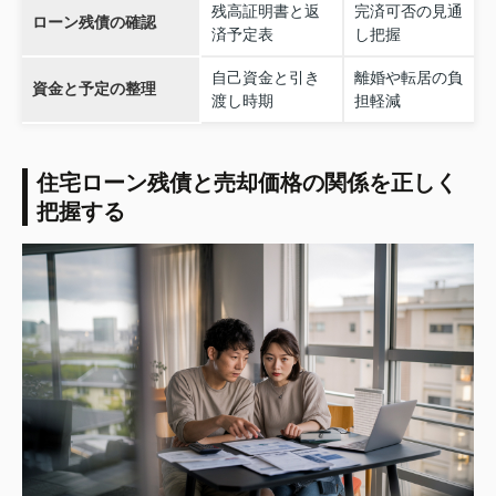
残高証明書と返
完済可否の見通
ローン残債の確認
済予定表
し把握
自己資金と引き
離婚や転居の負
資金と予定の整理
渡し時期
担軽減
住宅ローン残債と売却価格の関係を正しく
把握する