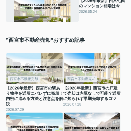
【2026年最新】西宮七園
のマンション相場は今い
くら？売却の適正価格と
2026.05.24
高値成約のポイントを解
説
”西宮市不動産売却”おすすめ記事
西宮市不動産売却
西宮市不動産売却
【2026年最新】西宮市の駅あ
【2026年最新】西宮市の戸建
り物件を近所にバレずに売却！
て売却は内覧なしで可能？近所
内密に進める方法と注意点を解
に知られず早期売却するコツ
説
2026.07.28
2026.07.29