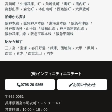
高須町
生瀬武庫川町
魚崎北町
寿町
熊内町
御影山手
森北町
本山南町
西難波町
武庫豊町
沿線から探す
阪神本線
阪急神戸本線
東海道本線
阪急今津線
神戸市西神・山手線
福知山線
神戸高速東西線
阪神武庫川線
阪急宝塚本線
阪急甲陽線
駅から探す
三ノ宮
宝塚
春日野道
武庫川団地前
六甲
夙川
西宮
青木
西宮北口
岡本
(株)インフィニティエステート
0798-20-9865
お問い合わせ
〒662-0051
兵庫県西宮市羽衣町７－２８ ー４Ｆ
営業時間：
10:00 ～18：00