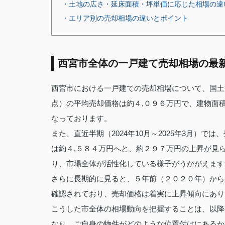
・土地の広さ・延床面積・坪単価に応じた相場の違
・エリア別の売却相場の違いとポイント
西宮市全体の一戸建て売却相場の最
西宮市における一戸建ての売却相場について、国土交
点）の平均売却価格は約４,０９６万円で、建物面
なっております。
また、直近半期（2024年10月～2025年3月）で
は約４,５８４万円へと、約２９７万円の上昇が見
り、市場全体が活性化している様子がうかがえます
さらに長期的に見ると、５年前（２０２０年）から
確認されており、売却価格は着実に上昇傾向にあり
こうした市全体の相場動向を把握することは、以降
なり、ご自身の物件がどのような位置付けにあるか