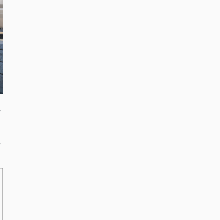
で
う
説