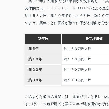
「築１０年」の建物では坪単価が比較的高く、「築
具体的には、ＬＩＦＵＬＬ ＨＯＭＥ’Ｓによる査
約１５３万円、築１０年で約１４６万円、築２０年
のように築年ごとに価格が徐々に下がる傾向が分か
築年数
推定坪単価
築５年
約１５３万円／坪
築１０年
約１４６万円／坪
築２０年
約１３２万円／坪
築３０年
約１１８万円／坪
このような傾向の背景には、建物が古くなるにつれ
す。特に「木造戸建ては築２０年で建物価値がほぼ