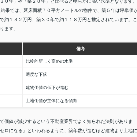
３０年」や「築２０年」と比べると明らかに高い水準となります
定結果では、延床面積７０平方メートルの物件で、築５年は坪単価
で約１３２万円、築３０年で約１１８万円と推定されています。
ります。
備考
比較的新しく高めの水準
適度な下落
建物価値の低下が進む
土地価値が主体になる傾向
て価値が減少するという不動産業界でよく知られた法則がありま
ゼロになる」といわれるように、築年数が進むほど建物より土地