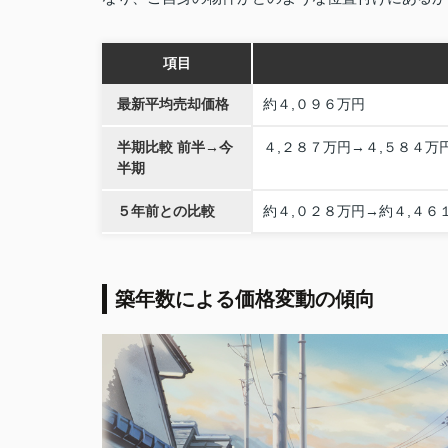
項目
最新平均売却価格
約４,０９６万円
半期比較 前半→今
４,２８７万円→４,５８４万
半期
５年前との比較
約４,０２８万円→約４,４６
築年数による価格変動の傾向