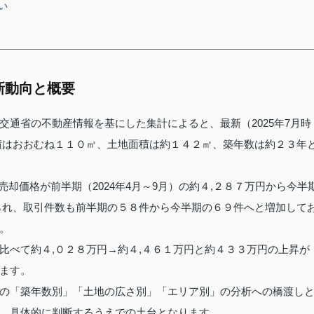
い
新動向と概要
通省の不動産情報を基にした集計によると、最新（2025年7月時
積はおおむね１１０㎡、土地面積は約１４２㎡、築年数は約２３年
は、売却価格が前半期（2024年4月～9月）の約４,２８７万円から今半
られ、取引件数も前半期の５８件から今半期の６９件へと増加して
。
比べて約４,０２８万円→約４,４６１万円と約４３３万円の上昇が
ます。
の「築年数別」「土地の広さ別」「エリア別」の分析への橋渡し
、具体的に判断するうえでの土台となります。