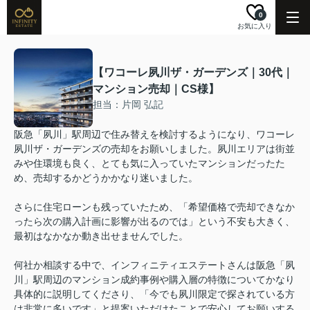
0
お気に入り
【ワコーレ夙川ザ・ガーデンズ｜30代｜
マンション売却｜CS様】
担当：片岡 弘記
阪急「夙川」駅周辺で住み替えを検討するようになり、ワコーレ
夙川ザ・ガーデンズの売却をお願いしました。夙川エリアは街並
みや住環境も良く、とても気に入っていたマンションだったた
め、売却するかどうかかなり迷いました。
さらに住宅ローンも残っていたため、「希望価格で売却できなか
ったら次の購入計画に影響が出るのでは」という不安も大きく、
最初はなかなか動き出せませんでした。
何社か相談する中で、インフィニティエステートさんは阪急「夙
川」駅周辺のマンション成約事例や購入層の特徴についてかなり
具体的に説明してくださり、「今でも夙川限定で探されている方
は非常に多いです」と提案いただけたことで安心してお願いする