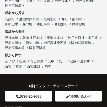
神戸市灘区
宝塚市
芦屋市
神戸市北区
神戸市兵庫区
と話され、このビルを大切に運営してくださること
購入とのタイミングや資金計画についても丁寧に説
神戸市須磨区
になりました。
これからの暮らしを前向きに考えられるようにな
明してくださいました。
町名から探す
り、住み替えを決断して本当に良かったと思ってい
長年守ってきた資産を安心して引き継ぐことがで
ます。
販売活動では、西宮北口駅へのアクセス、阪急西宮
高須町
生瀬武庫川町
魚崎北町
寿町
熊内町
き、家族全員が納得できる売却となりました。
ガーデンズ、教育施設、商業施設など、このエリア
御影山手
森北町
本山南町
西難波町
武庫豊町
ならではの魅力を分かりやすく紹介してくださいま
沿線から探す
した。
阪神本線
阪急神戸本線
東海道本線
神戸市西神・山手線
阪急今津線
福知山線
神戸高速東西線
阪神武庫川線
購入されたご家族は、
阪急宝塚本線
阪急甲陽線
「通勤にも通学にも便利な環境ですね。」
駅から探す
三ノ宮
宝塚
春日野道
六甲
夙川
武庫川団地前
と大変喜ばれ、この住まいを選ばれました。
西宮
青木
西宮北口
岡本
住み替え後は家族それぞれの通勤・通学時間が短く
なり、夕食を一緒に囲める日が増えました。
(株)インフィニティエステート
家族全員にとって、将来を見据えた良い選択だった
と感じています。
0798-20-9865
お問い合わせ