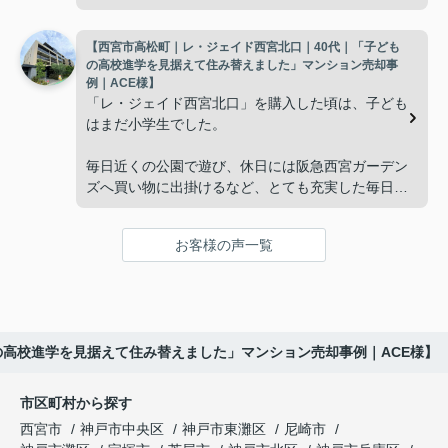
新など、管理の負担が年々大きくなってきました。
広さの住まいへ住み替えることを決めました。
【西宮市高松町｜レ・ジェイド西宮北口｜40代｜「子ども
子どもたちはそれぞれ別の仕事に就いており、
インフィニティエステートさんへ相談すると、「パ
の高校進学を見据えて住み替えました」マンション売却事
ークナード西宮北口」の査定だけでなく、住み替え
例｜ACE様】
「将来、このビルの管理を任せるのは難しいかもし
先とのスケジュールや資金計画まで丁寧にサポート
「レ・ジェイド西宮北口」を購入した頃は、子ども
れない。」
してくださいました。
はまだ小学生でした。
と家族で話し合うようになりました。
販売活動では、西宮北口駅へのアクセス、阪急西宮
毎日近くの公園で遊び、休日には阪急西宮ガーデン
ガーデンズ、医療機関や買い物施設など、将来も安
ズへ買い物に出掛けるなど、とても充実した毎日を
インフィニティエステートさんへ相談すると、収益
心して暮らせる住環境を詳しく紹介していただきま
過ごしていました。
ビルとしての資産価値や収支状況を丁寧に分析し、
した。
投資家向けの販売方法をご提案いただきました。
お客様の声一覧
年月が経ち、子どもが高校進学を意識する年齢にな
購入されたご家族は、
ると、
賃貸借契約や修繕履歴なども分かりやすく整理して
くださり、安心して販売活動を進めることができま
「子育てにも便利で、とても住みやすそうです
「通学時間や家族の生活リズムを考えた住まいを選
した。
ね。」
びたい。」
の高校進学を見据えて住み替えました」マンション売却事例｜ACE様】
購入された法人様は、
と喜ばれ、ご契約となりました。
と夫婦で話し合うようになりました。
市区町村から探す
「立地も良く、長期保有したい物件です。」
住み替え後は掃除の時間も短くなり、夫婦で外出や
インフィニティエステートさんへ相談すると、
西宮市
神戸市中央区
神戸市東灘区
尼崎市
趣味を楽しむ時間が増えました。
「レ・ジェイド西宮北口」の査定だけでなく、新居