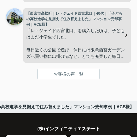
新など、管理の負担が年々大きくなってきました。
広さの住まいへ住み替えることを決めました。
【西宮市高松町｜レ・ジェイド西宮北口｜40代｜「子ども
子どもたちはそれぞれ別の仕事に就いており、
インフィニティエステートさんへ相談すると、「パ
の高校進学を見据えて住み替えました」マンション売却事
ークナード西宮北口」の査定だけでなく、住み替え
例｜ACE様】
「将来、このビルの管理を任せるのは難しいかもし
先とのスケジュールや資金計画まで丁寧にサポート
「レ・ジェイド西宮北口」を購入した頃は、子ども
れない。」
してくださいました。
はまだ小学生でした。
と家族で話し合うようになりました。
販売活動では、西宮北口駅へのアクセス、阪急西宮
毎日近くの公園で遊び、休日には阪急西宮ガーデン
ガーデンズ、医療機関や買い物施設など、将来も安
ズへ買い物に出掛けるなど、とても充実した毎日を
インフィニティエステートさんへ相談すると、収益
心して暮らせる住環境を詳しく紹介していただきま
過ごしていました。
ビルとしての資産価値や収支状況を丁寧に分析し、
した。
投資家向けの販売方法をご提案いただきました。
お客様の声一覧
年月が経ち、子どもが高校進学を意識する年齢にな
購入されたご家族は、
ると、
賃貸借契約や修繕履歴なども分かりやすく整理して
くださり、安心して販売活動を進めることができま
「子育てにも便利で、とても住みやすそうです
「通学時間や家族の生活リズムを考えた住まいを選
した。
ね。」
びたい。」
の高校進学を見据えて住み替えました」マンション売却事例｜ACE様】
購入された法人様は、
と喜ばれ、ご契約となりました。
と夫婦で話し合うようになりました。
「立地も良く、長期保有したい物件です。」
住み替え後は掃除の時間も短くなり、夫婦で外出や
インフィニティエステートさんへ相談すると、
(株)インフィニティエステート
趣味を楽しむ時間が増えました。
「レ・ジェイド西宮北口」の査定だけでなく、新居