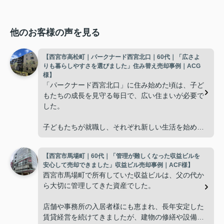
他のお客様の声を見る
【西宮市高松町｜パークナード西宮北口｜60代｜「広さよ
りも暮らしやすさを選びました」住み替え売却事例｜ACG
様】
「パークナード西宮北口」に住み始めた頃は、子ど
もたちの成長を見守る毎日で、広い住まいが必要で
した。
子どもたちが就職し、それぞれ新しい生活を始める
と、夫婦二人だけの生活になりました。
【西宮市馬場町｜60代｜「管理が難しくなった収益ビルを
使わない部屋が増え、
安心して売却できました」収益ビル売却事例｜ACF様】
西宮市馬場町で所有していた収益ビルは、父の代か
「今の私たちには少し広すぎるね。」
ら大切に管理してきた資産でした。
と話すことが多くなりました。
店舗や事務所の入居者様にも恵まれ、長年安定した
賃貸経営を続けてきましたが、建物の修繕や設備更
掃除や管理の負担も考え、夫婦二人にちょうど良い