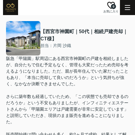
0
お気に入り
【西宮市神園町｜50代｜相続戸建売却｜
CT様】
担当：片岡 沙織
阪急「甲陽園」駅周辺にある西宮市神園町の戸建を相続しました
が、自分たちで住む予定もなく、管理も大変だったため売却を考
えるようになりました。ただ、親が長年住んでいた家だったこと
もあり、「本当に売却して良いのだろうか」という気持ちが強
く、なかなか決断できませんでした。
さらに築年数も経過していたため、「この状態でも売却できるの
だろうか」という不安もありましたが、インフィニティエステー
トさんから「甲陽園エリアは戸建需要が非常に安定しています」
と説明していただき、現状のまま販売を進めることになりまし
た。
販売開始後は問い合わせも多く、約2ヶ月で成約。結果として解