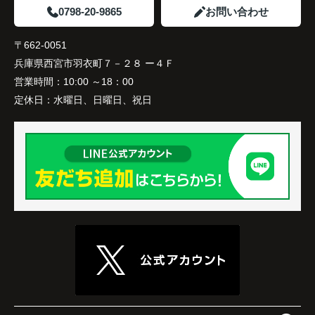
と話され、このビルを大切に運営してくださること
購入とのタイミングや資金計画についても丁寧に説
0798-20-9865
お問い合わせ
になりました。
これからの暮らしを前向きに考えられるようにな
明してくださいました。
り、住み替えを決断して本当に良かったと思ってい
長年守ってきた資産を安心して引き継ぐことがで
〒662-0051
ます。
販売活動では、西宮北口駅へのアクセス、阪急西宮
き、家族全員が納得できる売却となりました。
兵庫県西宮市羽衣町７－２８ ー４Ｆ
ガーデンズ、教育施設、商業施設など、このエリア
ならではの魅力を分かりやすく紹介してくださいま
営業時間：
10:00 ～18：00
した。
定休日：
水曜日、日曜日、祝日
購入されたご家族は、
「通勤にも通学にも便利な環境ですね。」
と大変喜ばれ、この住まいを選ばれました。
住み替え後は家族それぞれの通勤・通学時間が短く
なり、夕食を一緒に囲める日が増えました。
家族全員にとって、将来を見据えた良い選択だった
と感じています。