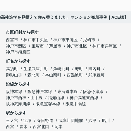
くださり、安心して販売活動を進めることができま
「子育てにも便利で、とても住みやすそうです
「通学時間や家族の生活リズムを考えた住まいを選
した。
ね。」
びたい。」
の高校進学を見据えて住み替えました」マンション売却事例｜ACE様】
購入された法人様は、
と喜ばれ、ご契約となりました。
と夫婦で話し合うようになりました。
市区町村から探す
「立地も良く、長期保有したい物件です。」
住み替え後は掃除の時間も短くなり、夫婦で外出や
インフィニティエステートさんへ相談すると、
西宮市
神戸市中央区
神戸市東灘区
尼崎市
趣味を楽しむ時間が増えました。
「レ・ジェイド西宮北口」の査定だけでなく、新居
神戸市灘区
宝塚市
芦屋市
神戸市北区
神戸市兵庫区
と話され、このビルを大切に運営してくださること
購入とのタイミングや資金計画についても丁寧に説
神戸市須磨区
になりました。
これからの暮らしを前向きに考えられるようにな
明してくださいました。
町名から探す
り、住み替えを決断して本当に良かったと思ってい
長年守ってきた資産を安心して引き継ぐことがで
ます。
販売活動では、西宮北口駅へのアクセス、阪急西宮
高須町
生瀬武庫川町
魚崎北町
寿町
熊内町
き、家族全員が納得できる売却となりました。
ガーデンズ、教育施設、商業施設など、このエリア
御影山手
森北町
本山南町
西難波町
武庫豊町
ならではの魅力を分かりやすく紹介してくださいま
沿線から探す
した。
阪神本線
阪急神戸本線
東海道本線
阪急今津線
神戸市西神・山手線
福知山線
神戸高速東西線
購入されたご家族は、
阪神武庫川線
阪急宝塚本線
阪急甲陽線
「通勤にも通学にも便利な環境ですね。」
駅から探す
三ノ宮
宝塚
春日野道
武庫川団地前
六甲
夙川
と大変喜ばれ、この住まいを選ばれました。
西宮
青木
西宮北口
岡本