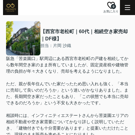
0
お気に入り
【西宮市老松町｜60代｜相続空き家売却
｜DF様】
担当：片岡 沙織
阪急「苦楽園口」駅周辺にある西宮市老松町の戸建を相続してか
ら数年間空き家のまま所有していましたが、固定資産税や建物管
理の負担が年々大きくなり、売却を考えるようになりました。
ただ、親が長年住んでいた家だったため思い入れも強く、「本当
に売却して良いのだろうか」という迷いがかなりありました。ま
た、長期間空き家だったこともあり、「この状態でも本当に売却
できるのだろうか」という不安も大きかったです。
相談時には、インフィニティエステートさんから苦楽園エリアの
相続不動産や空き家需要についてかなり詳しく説明していただ
き、「建物付きでも十分需要があります」と提案いただけたこと
で、現状のまま販売を進めることになりました。