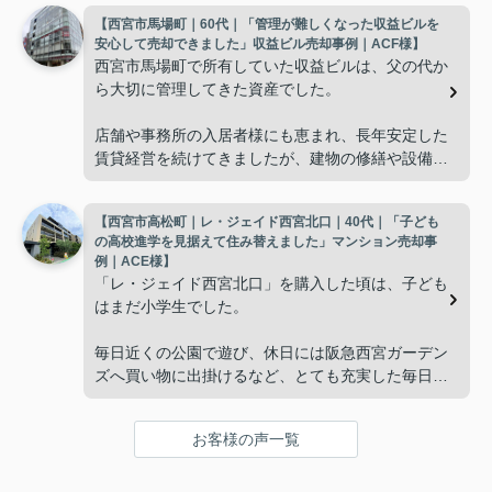
【西宮市馬場町｜60代｜「管理が難しくなった収益ビルを
使わない部屋が増え、
安心して売却できました」収益ビル売却事例｜ACF様】
西宮市馬場町で所有していた収益ビルは、父の代か
「今の私たちには少し広すぎるね。」
ら大切に管理してきた資産でした。
と話すことが多くなりました。
店舗や事務所の入居者様にも恵まれ、長年安定した
賃貸経営を続けてきましたが、建物の修繕や設備更
掃除や管理の負担も考え、夫婦二人にちょうど良い
新など、管理の負担が年々大きくなってきました。
広さの住まいへ住み替えることを決めました。
【西宮市高松町｜レ・ジェイド西宮北口｜40代｜「子ども
子どもたちはそれぞれ別の仕事に就いており、
インフィニティエステートさんへ相談すると、「パ
の高校進学を見据えて住み替えました」マンション売却事
ークナード西宮北口」の査定だけでなく、住み替え
例｜ACE様】
「将来、このビルの管理を任せるのは難しいかもし
先とのスケジュールや資金計画まで丁寧にサポート
「レ・ジェイド西宮北口」を購入した頃は、子ども
れない。」
してくださいました。
はまだ小学生でした。
と家族で話し合うようになりました。
販売活動では、西宮北口駅へのアクセス、阪急西宮
毎日近くの公園で遊び、休日には阪急西宮ガーデン
ガーデンズ、医療機関や買い物施設など、将来も安
ズへ買い物に出掛けるなど、とても充実した毎日を
インフィニティエステートさんへ相談すると、収益
心して暮らせる住環境を詳しく紹介していただきま
過ごしていました。
ビルとしての資産価値や収支状況を丁寧に分析し、
した。
投資家向けの販売方法をご提案いただきました。
お客様の声一覧
年月が経ち、子どもが高校進学を意識する年齢にな
購入されたご家族は、
ると、
賃貸借契約や修繕履歴なども分かりやすく整理して