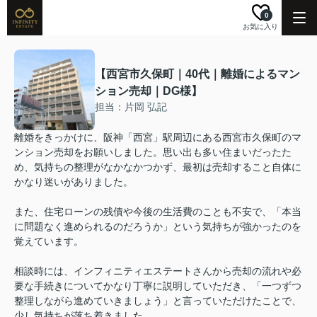
0
お気に入り
【西宮市久保町｜40代｜離婚によるマン
ション売却｜DG様】
担当：片岡 弘記
離婚をきっかけに、阪神「西宮」駅周辺にある西宮市久保町のマ
ンション売却をお願いしました。思い出も多い住まいだったた
め、気持ちの整理がなかなかつかず、最初は売却すること自体に
かなり迷いがありました。
また、住宅ローンの残債や今後の生活費のことも不安で、「本当
に問題なく進められるのだろうか」という気持ちが強かったのを
覚えています。
相談時には、インフィニティエステートさんから売却の流れや必
要な手続きについてかなり丁寧に説明していただき、「一つずつ
整理しながら進めていきましょう」と言っていただけたことで、
少し気持ちが落ち着きました。