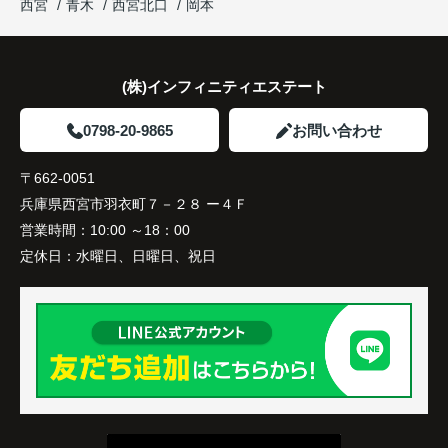
西宮
青木
西宮北口
岡本
住み替え後は家族それぞれの通勤・通学時間が短く
なり、夕食を一緒に囲める日が増えました。
(株)インフィニティエステート
家族全員にとって、将来を見据えた良い選択だった
と感じています。
0798-20-9865
お問い合わせ
〒662-0051
兵庫県西宮市羽衣町７－２８ ー４Ｆ
営業時間：
10:00 ～18：00
定休日：
水曜日、日曜日、祝日