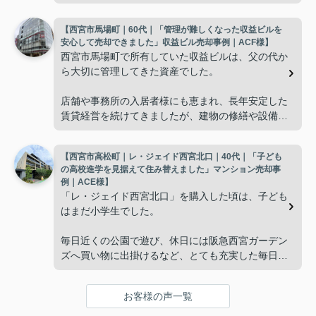
と、夫婦二人だけの生活になりました。
【西宮市馬場町｜60代｜「管理が難しくなった収益ビルを
使わない部屋が増え、
安心して売却できました」収益ビル売却事例｜ACF様】
西宮市馬場町で所有していた収益ビルは、父の代か
「今の私たちには少し広すぎるね。」
ら大切に管理してきた資産でした。
と話すことが多くなりました。
店舗や事務所の入居者様にも恵まれ、長年安定した
賃貸経営を続けてきましたが、建物の修繕や設備更
掃除や管理の負担も考え、夫婦二人にちょうど良い
新など、管理の負担が年々大きくなってきました。
広さの住まいへ住み替えることを決めました。
【西宮市高松町｜レ・ジェイド西宮北口｜40代｜「子ども
子どもたちはそれぞれ別の仕事に就いており、
インフィニティエステートさんへ相談すると、「パ
の高校進学を見据えて住み替えました」マンション売却事
ークナード西宮北口」の査定だけでなく、住み替え
例｜ACE様】
「将来、このビルの管理を任せるのは難しいかもし
先とのスケジュールや資金計画まで丁寧にサポート
「レ・ジェイド西宮北口」を購入した頃は、子ども
れない。」
してくださいました。
はまだ小学生でした。
と家族で話し合うようになりました。
販売活動では、西宮北口駅へのアクセス、阪急西宮
毎日近くの公園で遊び、休日には阪急西宮ガーデン
ガーデンズ、医療機関や買い物施設など、将来も安
ズへ買い物に出掛けるなど、とても充実した毎日を
インフィニティエステートさんへ相談すると、収益
心して暮らせる住環境を詳しく紹介していただきま
過ごしていました。
ビルとしての資産価値や収支状況を丁寧に分析し、
した。
投資家向けの販売方法をご提案いただきました。
お客様の声一覧
年月が経ち、子どもが高校進学を意識する年齢にな
購入されたご家族は、
ると、