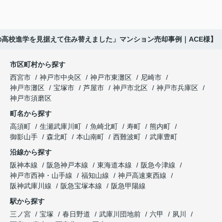
賃貸借契約や修繕履歴なども分かりやすく整理して
くださり、安心して販売活動を進めることができま
「子育てにも便利で、とても住みやすそうです
「通学時間や家族の生活リズムを考えた住まいを選
した。
ね。」
びたい。」
の高校進学を見据えて住み替えました」マンション売却事例｜ACE様】
購入された法人様は、
と喜ばれ、ご契約となりました。
と夫婦で話し合うようになりました。
市区町村から探す
「立地も良く、長期保有したい物件です。」
住み替え後は掃除の時間も短くなり、夫婦で外出や
インフィニティエステートさんへ相談すると、
西宮市
神戸市中央区
神戸市東灘区
尼崎市
趣味を楽しむ時間が増えました。
「レ・ジェイド西宮北口」の査定だけでなく、新居
神戸市灘区
宝塚市
芦屋市
神戸市北区
神戸市兵庫区
と話され、このビルを大切に運営してくださること
購入とのタイミングや資金計画についても丁寧に説
神戸市須磨区
になりました。
これからの暮らしを前向きに考えられるようにな
明してくださいました。
町名から探す
り、住み替えを決断して本当に良かったと思ってい
長年守ってきた資産を安心して引き継ぐことがで
ます。
販売活動では、西宮北口駅へのアクセス、阪急西宮
高須町
生瀬武庫川町
魚崎北町
寿町
熊内町
き、家族全員が納得できる売却となりました。
ガーデンズ、教育施設、商業施設など、このエリア
御影山手
森北町
本山南町
西難波町
武庫豊町
ならではの魅力を分かりやすく紹介してくださいま
沿線から探す
した。
阪神本線
阪急神戸本線
東海道本線
阪急今津線
神戸市西神・山手線
福知山線
神戸高速東西線
購入されたご家族は、
阪神武庫川線
阪急宝塚本線
阪急甲陽線
「通勤にも通学にも便利な環境ですね。」
駅から探す
三ノ宮
宝塚
春日野道
武庫川団地前
六甲
夙川
と大変喜ばれ、この住まいを選ばれました。