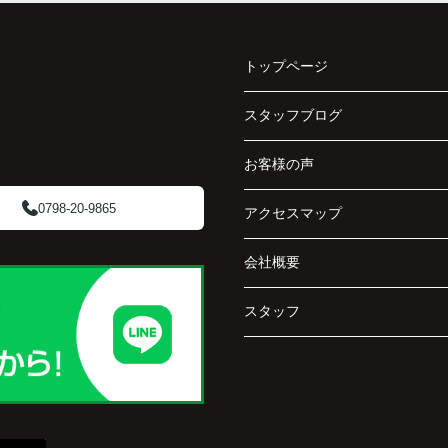
と、
分析し、投資家向けの販売方法をご提案いただ
く、
きました。
で丁
トップページ
賃貸借契約や修繕履歴なども分かりやすく整理
してくださり、安心して販売活動を進めること
スタッフブログ
阪急
ができました。
ど、
お客様の声
介し
購入された法人様は、
「立地も良く、長期保有したい物件です。」
0798-20-9865
アクセスマップ
と話され、このビルを大切に運営してくださる
会社概要
です
ことになりました。
スタッフ
長年守ってきた資産を安心して引き継ぐことが
でき、家族全員が納得できる売却となりまし
た。
で外
うに