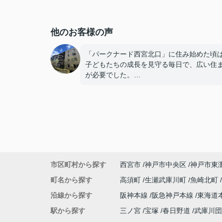
他のお客様の声
「パークナード西宮北口」に住み始めた頃
子どもたちの成長を見守る毎日で、広い住
が必要でした。
子どもたちが就職し、それぞれ新しい生活
めると、夫婦二人だけの生活になりました
使わない部屋が増え、
「今の私たちには少し広すぎるね。」
市区町村から探す
西宮市
神戸市中央区
神戸市東
と話すことが多くなりました。
町名から探す
高須町
生瀬武庫川町
魚崎北町
掃除や管理の負担も考え、夫婦二人にちょ
沿線から探す
阪神本線
阪急神戸本線
東海道
良い広さの住まいへ住み替えることを決め
た。
駅から探す
三ノ宮
宝塚
春日野道
武庫川団