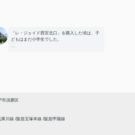
「レ・ジェイド西宮北口」を購入した頃は、子
どもはまだ小学生でした。
毎日近くの公園で遊び、休日には阪急西宮ガー
デンズへ買い物に出掛けるなど、とても充実し
た毎日を過ごしていました。
年月が経ち、子どもが高校進学を意識する年齢
になると、
「通学時間や家族の生活リズムを考えた住まい
戸市須磨区
を選びたい。」
と夫婦で話し合うようになりました。
武庫川線
阪急宝塚本線
阪急甲陽線
インフィニティエステートさんへ相談すると、
「レ・ジェイド西宮北口」の査定だけでなく、