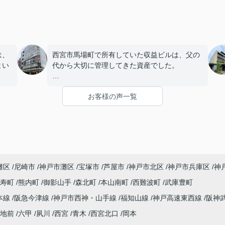
は、
西宮市馬場町で所有していた収益ビルは、父の
まい
代から大切に管理してきた資産でした。
店舗や事務所の入居者様にも恵まれ、長年安定
お客様の声一覧
を始
した賃貸経営を続けてきましたが、建物の修繕
。
や設備更新など、管理の負担が年々大きくなっ
てきました。
子どもたちはそれぞれ別の仕事に就いており、
「将来、このビルの管理を任せるのは難しいか
灘区
尼崎市
神戸市灘区
宝塚市
芦屋市
神戸市北区
神戸市兵庫区
神
もしれない。」
寿町
熊内町
御影山手
森北町
本山南町
西難波町
武庫豊町
うど
と家族で話し合うようになりました。
本線
阪急今津線
神戸市西神・山手線
福知山線
神戸高速東西線
阪神
まし
インフィニティエステートさんへ相談すると、
地前
六甲
夙川
西宮
青木
西宮北口
岡本
収益ビルとしての資産価値や収支状況を丁寧に