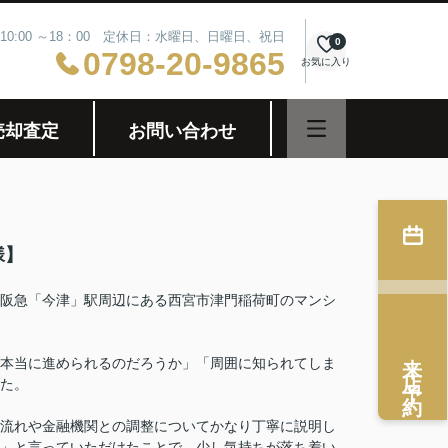
10:00 ～18：00 定休日：水曜日、日曜日、祝日
0
0798-20-9865
お気に入り
売却査定
お問い合わせ
様】
阪急「今津」駅周辺にある西宮市津門稲荷町のマンシ
来店予約
本当に進められるのだろうか」「周囲に知られてしま
た。
流れや金融機関との調整についてかなり丁寧に説明し
」と言っていただけたことで、少し気持ちが落ち着い