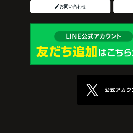
住み替え先とのスケジュールや資金計画ま
お問い合わせ
寧にサポートしてくださいました。
販売活動では、西宮北口駅へのアクセス、
西宮ガーデンズ、医療機関や買い物施設な
将来も安心して暮らせる住環境を詳しく紹
ていただきました。
購入されたご家族は、
「子育てにも便利で、とても住みやすそう
ね。」
と喜ばれ、ご契約となりました。
住み替え後は掃除の時間も短くなり、夫婦
出や趣味を楽しむ時間が増えました。
これからの暮らしを前向きに考えられるよ
なり、住み替えを決断して本当に良かった
っています。