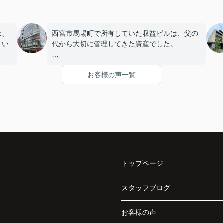
は、
西宮市馬場町で所有していた収益ビルは、父の
まい
代から大切に管理してきた資産でした。
店舗や事務所の入居者様にも恵まれ、長年安定
お客様の声一覧
を始
した賃貸経営を続けてきましたが、建物の修繕
。
や設備更新など、管理の負担が年々大きくなっ
てきました。
子どもたちはそれぞれ別の仕事に就いており、
「将来、このビルの管理を任せるのは難しいか
もしれない。」
トップページ
うど
と家族で話し合うようになりました。
まし
スタッフブログ
インフィニティエステートさんへ相談すると、
収益ビルとしての資産価値や収支状況を丁寧に
と、
分析し、投資家向けの販売方法をご提案いただ
お客様の声
く、
きました。