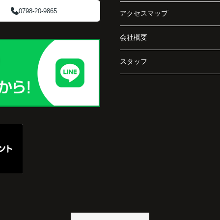
で丁
0798-20-9865
アクセスマップ
賃貸借契約や修繕履歴なども分かりやすく整理
してくださり、安心して販売活動を進めること
会社概要
阪急
ができました。
ど、
介し
購入された法人様は、
スタッフ
「立地も良く、長期保有したい物件です。」
と話され、このビルを大切に運営してくださる
です
ことになりました。
長年守ってきた資産を安心して引き継ぐことが
でき、家族全員が納得できる売却となりまし
た。
で外
うに
と思