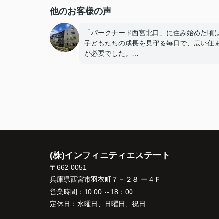
他のお客様の声
「パークナード西宮北口」に住み始めた頃
子どもたちの成長を見守る毎日で、広い住
が必要でした。
子どもたちが就職し、それぞれ新しい生活
めると、夫婦二人だけの生活になりました
使わない部屋が増え、
「今の私たちには少し広すぎるね。」
と話すことが多くなりました。
(株)インフィニティエステート
掃除や管理の負担も考え、夫婦二人にちょ
〒662-0051
良い広さの住まいへ住み替えることを決め
兵庫県西宮市羽衣町７－２８ ー４Ｆ
た。
営業時間：
10:00 ～18：00
定休日：
水曜日、日曜日、祝日
インフィニティエステートさんへ相談する
「パークナード西宮北口」の査定だけでな