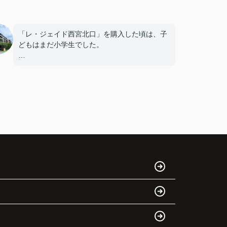
「レ・ジェイド西宮北口」を購入した頃は、子
どもはまだ小学生でした。
毎日近くの公園で遊び、休日には阪急西宮ガー
デンズへ買い物に出掛けるなど、とても充実し
た毎日を過ごしていました。
年月が経ち、子どもが高校進学を意識する年齢
になると、
「通学時間や家族の生活リズムを考えた住まい
を選びたい。」
と夫婦で話し合うようになりました。
インフィニティエステートさんへ相談すると、
「レ・ジェイド西宮北口」の査定だけでなく、
新居購入とのタイミングや資金計画についても
丁寧に説明してくださいました。