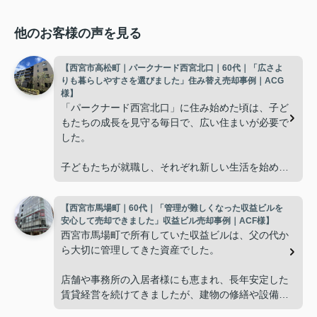
他のお客様の声を見る
【西宮市高松町｜パークナード西宮北口｜60代｜「広さよ
りも暮らしやすさを選びました」住み替え売却事例｜ACG
様】
「パークナード西宮北口」に住み始めた頃は、子ど
もたちの成長を見守る毎日で、広い住まいが必要で
した。
子どもたちが就職し、それぞれ新しい生活を始める
と、夫婦二人だけの生活になりました。
【西宮市馬場町｜60代｜「管理が難しくなった収益ビルを
使わない部屋が増え、
安心して売却できました」収益ビル売却事例｜ACF様】
西宮市馬場町で所有していた収益ビルは、父の代か
「今の私たちには少し広すぎるね。」
ら大切に管理してきた資産でした。
と話すことが多くなりました。
店舗や事務所の入居者様にも恵まれ、長年安定した
賃貸経営を続けてきましたが、建物の修繕や設備更
掃除や管理の負担も考え、夫婦二人にちょうど良い
新など、管理の負担が年々大きくなってきました。
広さの住まいへ住み替えることを決めました。