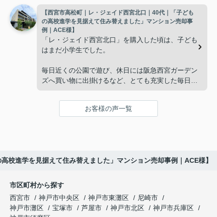
【西宮市高松町｜レ・ジェイド西宮北口｜40代｜「子ども
子どもたちはそれぞれ別の仕事に就いており、
インフィニティエステートさんへ相談すると、「パ
の高校進学を見据えて住み替えました」マンション売却事
ークナード西宮北口」の査定だけでなく、住み替え
例｜ACE様】
「将来、このビルの管理を任せるのは難しいかもし
先とのスケジュールや資金計画まで丁寧にサポート
「レ・ジェイド西宮北口」を購入した頃は、子ども
れない。」
してくださいました。
はまだ小学生でした。
と家族で話し合うようになりました。
販売活動では、西宮北口駅へのアクセス、阪急西宮
毎日近くの公園で遊び、休日には阪急西宮ガーデン
ガーデンズ、医療機関や買い物施設など、将来も安
ズへ買い物に出掛けるなど、とても充実した毎日を
インフィニティエステートさんへ相談すると、収益
心して暮らせる住環境を詳しく紹介していただきま
過ごしていました。
ビルとしての資産価値や収支状況を丁寧に分析し、
した。
投資家向けの販売方法をご提案いただきました。
お客様の声一覧
年月が経ち、子どもが高校進学を意識する年齢にな
購入されたご家族は、
ると、
賃貸借契約や修繕履歴なども分かりやすく整理して
くださり、安心して販売活動を進めることができま
「子育てにも便利で、とても住みやすそうです
「通学時間や家族の生活リズムを考えた住まいを選
した。
ね。」
びたい。」
の高校進学を見据えて住み替えました」マンション売却事例｜ACE様】
購入された法人様は、
と喜ばれ、ご契約となりました。
と夫婦で話し合うようになりました。
市区町村から探す
「立地も良く、長期保有したい物件です。」
住み替え後は掃除の時間も短くなり、夫婦で外出や
インフィニティエステートさんへ相談すると、
西宮市
神戸市中央区
神戸市東灘区
尼崎市
趣味を楽しむ時間が増えました。
「レ・ジェイド西宮北口」の査定だけでなく、新居
神戸市灘区
宝塚市
芦屋市
神戸市北区
神戸市兵庫区
と話され、このビルを大切に運営してくださること
購入とのタイミングや資金計画についても丁寧に説