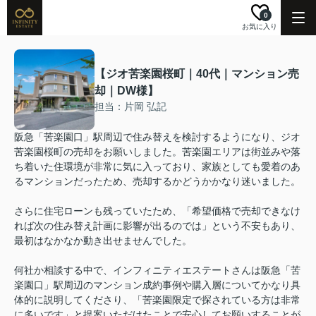
0
お気に入り
【ジオ苦楽園桜町｜40代｜マンション売
却｜DW様】
担当：片岡 弘記
阪急「苦楽園口」駅周辺で住み替えを検討するようになり、ジオ
苦楽園桜町の売却をお願いしました。苦楽園エリアは街並みや落
ち着いた住環境が非常に気に入っており、家族としても愛着のあ
るマンションだったため、売却するかどうかかなり迷いました。
さらに住宅ローンも残っていたため、「希望価格で売却できなけ
れば次の住み替え計画に影響が出るのでは」という不安もあり、
最初はなかなか動き出せませんでした。
何社か相談する中で、インフィニティエステートさんは阪急「苦
楽園口」駅周辺のマンション成約事例や購入層についてかなり具
体的に説明してくださり、「苦楽園限定で探されている方は非常
に多いです」と提案いただけたことで安心してお願いすることが