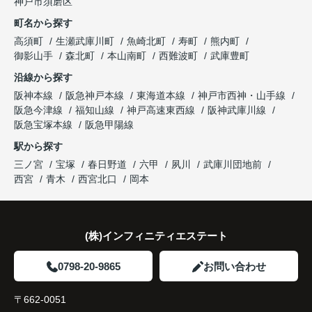
神戸市須磨区
になりました。
これからの暮らしを前向きに考えられるようにな
明してくださいました。
町名から探す
り、住み替えを決断して本当に良かったと思ってい
長年守ってきた資産を安心して引き継ぐことがで
ます。
販売活動では、西宮北口駅へのアクセス、阪急西宮
高須町
生瀬武庫川町
魚崎北町
寿町
熊内町
き、家族全員が納得できる売却となりました。
ガーデンズ、教育施設、商業施設など、このエリア
御影山手
森北町
本山南町
西難波町
武庫豊町
ならではの魅力を分かりやすく紹介してくださいま
沿線から探す
した。
阪神本線
阪急神戸本線
東海道本線
神戸市西神・山手線
阪急今津線
福知山線
神戸高速東西線
阪神武庫川線
購入されたご家族は、
阪急宝塚本線
阪急甲陽線
「通勤にも通学にも便利な環境ですね。」
駅から探す
三ノ宮
宝塚
春日野道
六甲
夙川
武庫川団地前
と大変喜ばれ、この住まいを選ばれました。
西宮
青木
西宮北口
岡本
住み替え後は家族それぞれの通勤・通学時間が短く
なり、夕食を一緒に囲める日が増えました。
(株)インフィニティエステート
家族全員にとって、将来を見据えた良い選択だった
と感じています。
0798-20-9865
お問い合わせ
〒662-0051