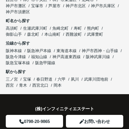
趣味を楽しむ時間が増えました。
「レ・ジェイド西宮北口」の査定だけでなく、新居
神戸市灘区
宝塚市
芦屋市
神戸市北区
神戸市兵庫区
と話され、このビルを大切に運営してくださること
購入とのタイミングや資金計画についても丁寧に説
神戸市須磨区
になりました。
これからの暮らしを前向きに考えられるようにな
明してくださいました。
町名から探す
り、住み替えを決断して本当に良かったと思ってい
長年守ってきた資産を安心して引き継ぐことがで
ます。
販売活動では、西宮北口駅へのアクセス、阪急西宮
高須町
生瀬武庫川町
魚崎北町
寿町
熊内町
き、家族全員が納得できる売却となりました。
ガーデンズ、教育施設、商業施設など、このエリア
御影山手
森北町
本山南町
西難波町
武庫豊町
ならではの魅力を分かりやすく紹介してくださいま
沿線から探す
した。
阪神本線
阪急神戸本線
東海道本線
神戸市西神・山手線
阪急今津線
福知山線
神戸高速東西線
阪神武庫川線
購入されたご家族は、
阪急宝塚本線
阪急甲陽線
「通勤にも通学にも便利な環境ですね。」
駅から探す
三ノ宮
宝塚
春日野道
六甲
夙川
武庫川団地前
と大変喜ばれ、この住まいを選ばれました。
西宮
青木
西宮北口
岡本
住み替え後は家族それぞれの通勤・通学時間が短く
なり、夕食を一緒に囲める日が増えました。
(株)インフィニティエステート
家族全員にとって、将来を見据えた良い選択だった
と感じています。
0798-20-9865
お問い合わせ