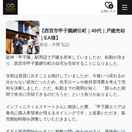
0
お気に入り
【西宮市甲子園網引町｜40代｜戸建売却
｜EA様】
担当：片岡 弘記
阪神「甲子園」駅周辺で戸建を所有していましたが、転勤が決ま
り、西宮市甲子園網引町の自宅を売却することになりました。
当初は賃貸に出すことも検討していましたが、今後いつ戻れるか
分からない状況だったため、住宅ローンや維持管理費を考えて売
却を決断しました。ただ、転勤までの期間が短く、「限られた期
間で本当に売却できるのだろうか」という焦りがありました。
インフィニティエステートさんに相談した際、「甲子園エリアは
春先に購入希望者が増えるタイミングです」と提案いただき、販
売開始時期を調整していただきました。
すると販売開始からすぐに複数の問い合わせが入り、最終的には