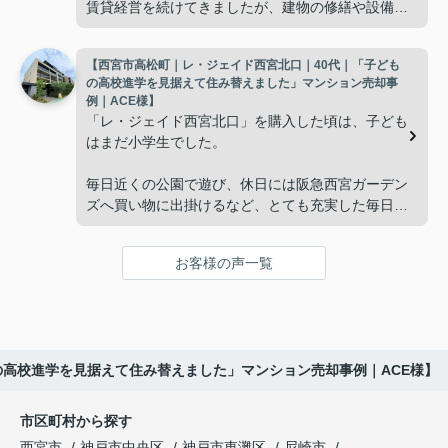
賃貸経営を続けてきましたが、建物の修繕や設備更
掃除や管理の負担も考え、夫婦二人にちょうど良い
新など、管理の負担が年々大きくなってきました。
広さの住まいへ住み替えることを決めました。
【西宮市高松町｜レ・ジェイド西宮北口｜40代｜「子ども
子どもたちはそれぞれ別の仕事に就いており、
インフィニティエステートさんへ相談すると、「パ
の高校進学を見据えて住み替えました」マンション売却事
ークナード西宮北口」の査定だけでなく、住み替え
例｜ACE様】
「将来、このビルの管理を任せるのは難しいかもし
先とのスケジュールや資金計画まで丁寧にサポート
「レ・ジェイド西宮北口」を購入した頃は、子ども
れない。」
してくださいました。
はまだ小学生でした。
と家族で話し合うようになりました。
販売活動では、西宮北口駅へのアクセス、阪急西宮
毎日近くの公園で遊び、休日には阪急西宮ガーデン
ガーデンズ、医療機関や買い物施設など、将来も安
ズへ買い物に出掛けるなど、とても充実した毎日を
インフィニティエステートさんへ相談すると、収益
心して暮らせる住環境を詳しく紹介していただきま
過ごしていました。
ビルとしての資産価値や収支状況を丁寧に分析し、
した。
投資家向けの販売方法をご提案いただきました。
お客様の声一覧
年月が経ち、子どもが高校進学を意識する年齢にな
購入されたご家族は、
ると、
賃貸借契約や修繕履歴なども分かりやすく整理して
くださり、安心して販売活動を進めることができま
「子育てにも便利で、とても住みやすそうです
「通学時間や家族の生活リズムを考えた住まいを選
した。
ね。」
びたい。」
の高校進学を見据えて住み替えました」マンション売却事例｜ACE様】
購入された法人様は、
と喜ばれ、ご契約となりました。
と夫婦で話し合うようになりました。
市区町村から探す
「立地も良く、長期保有したい物件です。」
住み替え後は掃除の時間も短くなり、夫婦で外出や
インフィニティエステートさんへ相談すると、
西宮市
神戸市中央区
神戸市東灘区
尼崎市