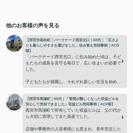
他のお客様の声を見る
【西宮市高松町｜パークナード西宮北口｜60代｜「広さよ
りも暮らしやすさを選びました」住み替え売却事例｜ACG
様】
「パークナード西宮北口」に住み始めた頃は、子ど
もたちの成長を見守る毎日で、広い住まいが必要で
した。
子どもたちが就職し、それぞれ新しい生活を始める
と、夫婦二人だけの生活になりました。
【西宮市馬場町｜60代｜「管理が難しくなった収益ビルを
使わない部屋が増え、
安心して売却できました」収益ビル売却事例｜ACF様】
西宮市馬場町で所有していた収益ビルは、父の代か
「今の私たちには少し広すぎるね。」
ら大切に管理してきた資産でした。
と話すことが多くなりました。
店舗や事務所の入居者様にも恵まれ、長年安定した