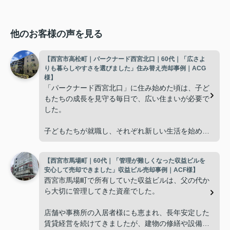
他のお客様の声を見る
【西宮市高松町｜パークナード西宮北口｜60代｜「広さよ
りも暮らしやすさを選びました」住み替え売却事例｜ACG
様】
「パークナード西宮北口」に住み始めた頃は、子ど
もたちの成長を見守る毎日で、広い住まいが必要で
した。
子どもたちが就職し、それぞれ新しい生活を始める
と、夫婦二人だけの生活になりました。
【西宮市馬場町｜60代｜「管理が難しくなった収益ビルを
使わない部屋が増え、
安心して売却できました」収益ビル売却事例｜ACF様】
西宮市馬場町で所有していた収益ビルは、父の代か
「今の私たちには少し広すぎるね。」
ら大切に管理してきた資産でした。
と話すことが多くなりました。
店舗や事務所の入居者様にも恵まれ、長年安定した
賃貸経営を続けてきましたが、建物の修繕や設備更
掃除や管理の負担も考え、夫婦二人にちょうど良い