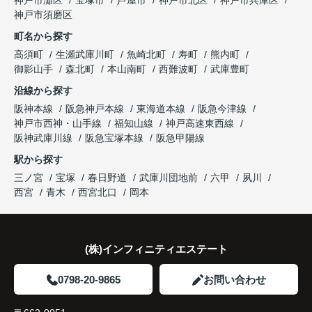
と話され、このビルを大切に運営してくださること
購入とのタイミングや資金計画についても丁寧に説
神戸市須磨区
になりました。
これからの暮らしを前向きに考えられるようにな
明してくださいました。
町名から探す
り、住み替えを決断して本当に良かったと思ってい
長年守ってきた資産を安心して引き継ぐことがで
ます。
販売活動では、西宮北口駅へのアクセス、阪急西宮
高須町
生瀬武庫川町
魚崎北町
寿町
熊内町
き、家族全員が納得できる売却となりました。
ガーデンズ、教育施設、商業施設など、このエリア
御影山手
森北町
本山南町
西難波町
武庫豊町
ならではの魅力を分かりやすく紹介してくださいま
沿線から探す
した。
阪神本線
阪急神戸本線
東海道本線
阪急今津線
神戸市西神・山手線
福知山線
神戸高速東西線
購入されたご家族は、
阪神武庫川線
阪急宝塚本線
阪急甲陽線
「通勤にも通学にも便利な環境ですね。」
駅から探す
三ノ宮
宝塚
春日野道
武庫川団地前
六甲
夙川
と大変喜ばれ、この住まいを選ばれました。
西宮
青木
西宮北口
岡本
住み替え後は家族それぞれの通勤・通学時間が短く
なり、夕食を一緒に囲める日が増えました。
(株)インフィニティエステート
家族全員にとって、将来を見据えた良い選択だった
と感じています。
0798-20-9865
お問い合わせ