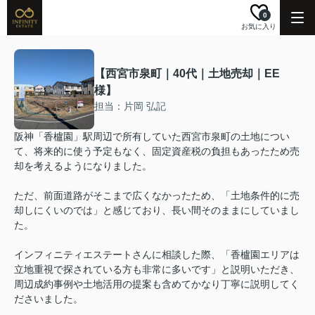
0
お気に入り
【西宮市泉町｜40代｜土地売却｜EE
様】
担当：片岡 弘記
阪神「香櫨園」駅周辺で所有していた西宮市泉町の土地につい
て、将来的に使う予定もなく、固定資産税の負担もあったため売
却を考えるようになりました。
ただ、前面道路がそこまで広くなかったため、「土地条件的に売
却しにくいのでは」と感じており、長い間そのままにしていまし
た。
インフィニティエステートさんに相談した際、「香櫨園エリアは
立地重視で探されている方も非常に多いです」と説明いただき、
周辺成約事例や土地活用の提案も含めてかなり丁寧に説明してく
ださいました。