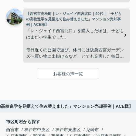
新など、管理の負担が年々大きくなってきました。
広さの住まいへ住み替えることを決めました。
【西宮市高松町｜レ・ジェイド西宮北口｜40代｜「子ども
子どもたちはそれぞれ別の仕事に就いており、
インフィニティエステートさんへ相談すると、「パ
の高校進学を見据えて住み替えました」マンション売却事
ークナード西宮北口」の査定だけでなく、住み替え
例｜ACE様】
「将来、このビルの管理を任せるのは難しいかもし
先とのスケジュールや資金計画まで丁寧にサポート
「レ・ジェイド西宮北口」を購入した頃は、子ども
れない。」
してくださいました。
はまだ小学生でした。
と家族で話し合うようになりました。
販売活動では、西宮北口駅へのアクセス、阪急西宮
毎日近くの公園で遊び、休日には阪急西宮ガーデン
ガーデンズ、医療機関や買い物施設など、将来も安
ズへ買い物に出掛けるなど、とても充実した毎日を
インフィニティエステートさんへ相談すると、収益
心して暮らせる住環境を詳しく紹介していただきま
過ごしていました。
ビルとしての資産価値や収支状況を丁寧に分析し、
した。
投資家向けの販売方法をご提案いただきました。
お客様の声一覧
年月が経ち、子どもが高校進学を意識する年齢にな
購入されたご家族は、
ると、
賃貸借契約や修繕履歴なども分かりやすく整理して
くださり、安心して販売活動を進めることができま
「子育てにも便利で、とても住みやすそうです
「通学時間や家族の生活リズムを考えた住まいを選
した。
ね。」
びたい。」
の高校進学を見据えて住み替えました」マンション売却事例｜ACE様】
購入された法人様は、
と喜ばれ、ご契約となりました。
と夫婦で話し合うようになりました。
市区町村から探す
「立地も良く、長期保有したい物件です。」
住み替え後は掃除の時間も短くなり、夫婦で外出や
インフィニティエステートさんへ相談すると、
西宮市
神戸市中央区
神戸市東灘区
尼崎市
趣味を楽しむ時間が増えました。
「レ・ジェイド西宮北口」の査定だけでなく、新居
神戸市灘区
宝塚市
芦屋市
神戸市北区
神戸市兵庫区