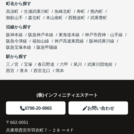
町名から探す
り、住み替えを決断して本当に良かったと思ってい
長年守ってきた資産を安心して引き継ぐことがで
ます。
販売活動では、西宮北口駅へのアクセス、阪急西宮
高須町
生瀬武庫川町
魚崎北町
寿町
熊内町
き、家族全員が納得できる売却となりました。
ガーデンズ、教育施設、商業施設など、このエリア
御影山手
森北町
本山南町
西難波町
武庫豊町
ならではの魅力を分かりやすく紹介してくださいま
沿線から探す
した。
阪神本線
阪急神戸本線
東海道本線
神戸市西神・山手線
阪急今津線
福知山線
神戸高速東西線
阪神武庫川線
購入されたご家族は、
阪急宝塚本線
阪急甲陽線
「通勤にも通学にも便利な環境ですね。」
駅から探す
三ノ宮
宝塚
春日野道
六甲
夙川
武庫川団地前
と大変喜ばれ、この住まいを選ばれました。
西宮
青木
西宮北口
岡本
住み替え後は家族それぞれの通勤・通学時間が短く
なり、夕食を一緒に囲める日が増えました。
(株)インフィニティエステート
家族全員にとって、将来を見据えた良い選択だった
と感じています。
0798-20-9865
お問い合わせ
〒662-0051
兵庫県西宮市羽衣町７－２８ ー４Ｆ