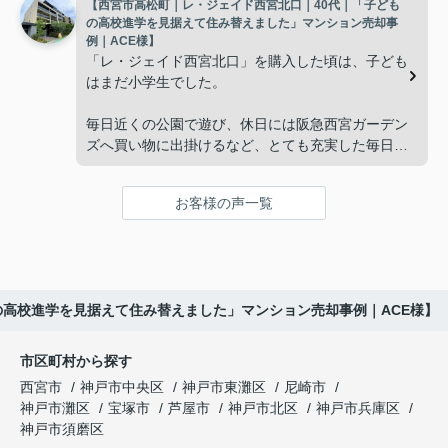
【西宮市高松町｜レ・ジェイド西宮北口｜40代｜「子ども
子どもたちはそれぞれ別の仕事に就いており、
インフィニティエステートさんへ相談すると、「パ
の高校進学を見据えて住み替えました」マンション売却事
ークナード西宮北口」の査定だけでなく、住み替え
例｜ACE様】
「将来、このビルの管理を任せるのは難しいかもし
先とのスケジュールや資金計画まで丁寧にサポート
「レ・ジェイド西宮北口」を購入した頃は、子ども
れない。」
してくださいました。
はまだ小学生でした。
と家族で話し合うようになりました。
販売活動では、西宮北口駅へのアクセス、阪急西宮
毎日近くの公園で遊び、休日には阪急西宮ガーデン
ガーデンズ、医療機関や買い物施設など、将来も安
ズへ買い物に出掛けるなど、とても充実した毎日を
インフィニティエステートさんへ相談すると、収益
心して暮らせる住環境を詳しく紹介していただきま
過ごしていました。
ビルとしての資産価値や収支状況を丁寧に分析し、
した。
投資家向けの販売方法をご提案いただきました。
お客様の声一覧
年月が経ち、子どもが高校進学を意識する年齢にな
購入されたご家族は、
ると、
賃貸借契約や修繕履歴なども分かりやすく整理して
くださり、安心して販売活動を進めることができま
「子育てにも便利で、とても住みやすそうです
「通学時間や家族の生活リズムを考えた住まいを選
した。
ね。」
びたい。」
の高校進学を見据えて住み替えました」マンション売却事例｜ACE様】
購入された法人様は、
と喜ばれ、ご契約となりました。
と夫婦で話し合うようになりました。
市区町村から探す
「立地も良く、長期保有したい物件です。」
住み替え後は掃除の時間も短くなり、夫婦で外出や
インフィニティエステートさんへ相談すると、
西宮市
神戸市中央区
神戸市東灘区
尼崎市
趣味を楽しむ時間が増えました。
「レ・ジェイド西宮北口」の査定だけでなく、新居
神戸市灘区
宝塚市
芦屋市
神戸市北区
神戸市兵庫区
と話され、このビルを大切に運営してくださること
購入とのタイミングや資金計画についても丁寧に説
神戸市須磨区
になりました。
これからの暮らしを前向きに考えられるようにな
明してくださいました。