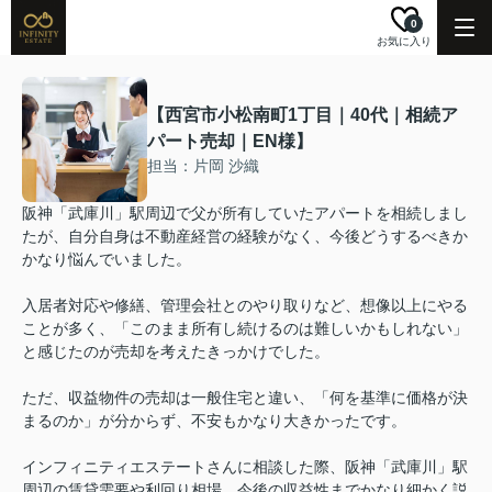
0
お気に入り
【西宮市小松南町1丁目｜40代｜相続ア
パート売却｜EN様】
担当：片岡 沙織
阪神「武庫川」駅周辺で父が所有していたアパートを相続しまし
たが、自分自身は不動産経営の経験がなく、今後どうするべきか
かなり悩んでいました。
入居者対応や修繕、管理会社とのやり取りなど、想像以上にやる
ことが多く、「このまま所有し続けるのは難しいかもしれない」
と感じたのが売却を考えたきっかけでした。
ただ、収益物件の売却は一般住宅と違い、「何を基準に価格が決
まるのか」が分からず、不安もかなり大きかったです。
インフィニティエステートさんに相談した際、阪神「武庫川」駅
周辺の賃貸需要や利回り相場、今後の収益性までかなり細かく説