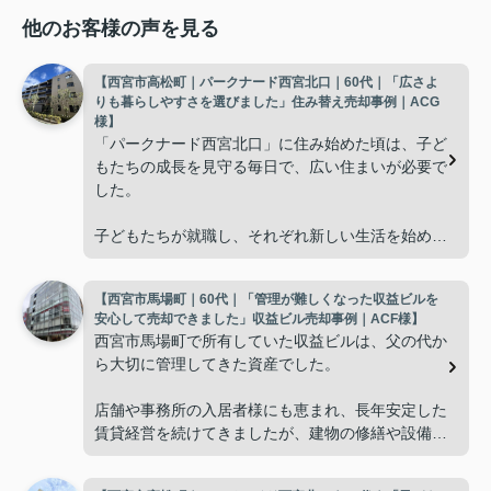
他のお客様の声を見る
【西宮市高松町｜パークナード西宮北口｜60代｜「広さよ
りも暮らしやすさを選びました」住み替え売却事例｜ACG
様】
「パークナード西宮北口」に住み始めた頃は、子ど
もたちの成長を見守る毎日で、広い住まいが必要で
した。
子どもたちが就職し、それぞれ新しい生活を始める
と、夫婦二人だけの生活になりました。
【西宮市馬場町｜60代｜「管理が難しくなった収益ビルを
使わない部屋が増え、
安心して売却できました」収益ビル売却事例｜ACF様】
西宮市馬場町で所有していた収益ビルは、父の代か
「今の私たちには少し広すぎるね。」
ら大切に管理してきた資産でした。
と話すことが多くなりました。
店舗や事務所の入居者様にも恵まれ、長年安定した
賃貸経営を続けてきましたが、建物の修繕や設備更
掃除や管理の負担も考え、夫婦二人にちょうど良い
新など、管理の負担が年々大きくなってきました。
広さの住まいへ住み替えることを決めました。